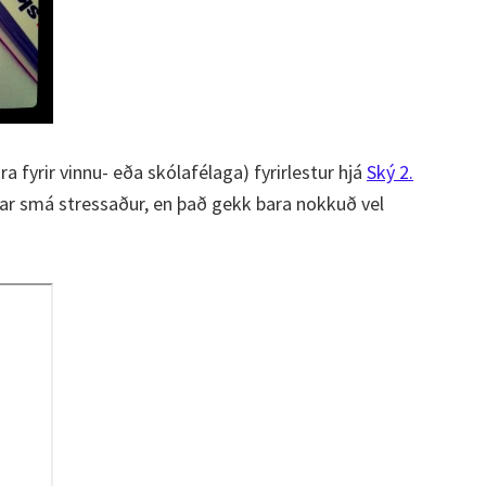
ra fyrir vinnu- eða skólafélaga) fyrirlestur hjá
Ský 2.
var smá stressaður, en það gekk bara nokkuð vel