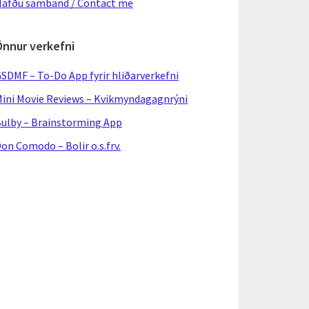
afðu samband / Contact me
Önnur verkefni
SDMF – To-Do App fyrir hliðarverkefni
ini Movie Reviews – Kvikmyndagagnrýni
ulby – Brainstorming App
on Comodo – Bolir o.s.frv.