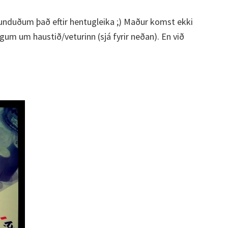
tunduðum það eftir hentugleika ;) Maður komst ekki
dögum um haustið/veturinn (sjá fyrir neðan). En við