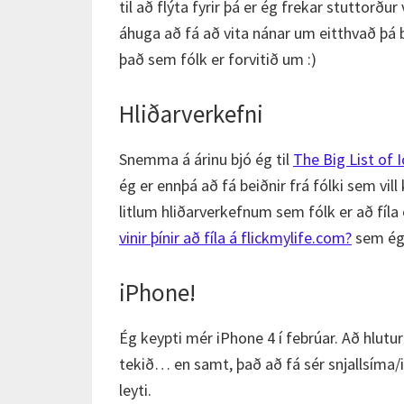
til að flýta fyrir þá er ég frekar stuttorður
áhuga að fá að vita nánar um eitthvað þá b
það sem fólk er forvitið um :)
Hliðarverkefni
Snemma á árinu bjó ég til
The Big List of 
ég er ennþá að fá beiðnir frá fólki sem vil
litlum hliðarverkefnum sem fólk er að fíl
vinir þínir að fíla á flickmylife.com?
sem ég 
iPhone!
Ég keypti mér iPhone 4 í febrúar. Að hlutur 
tekið… en samt, það að fá sér snjallsíma/
leyti.