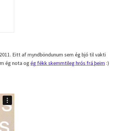
 2011. Eitt af myndböndunum sem ég bjó til vakti
sem ég nota og
ég fékk skemmtileg hrós frá þeim
:)