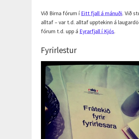
Við Birna fórum í
Eitt fjall á mánuði
. Við s
alltaf – var t.d. alltaf upptekinn á laugar
fórum t.d. upp á
Eyrarfjall í Kjós
.
Fyrirlestur