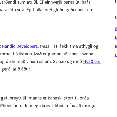
H
 varðandi sum atriði. Ef einhverjir þarna úti hafa
ara láta vita. Ég fjalla með glöðu geði nánar um
G
M
Icelandic Developers
. Þessi listi fékk smá athygli og
B
l komast á listann. Það er gaman að vinna í svona
D
a og deilir með vinum sínum. Svipað og með
Hvað eru
gerði árið áður.
geti breytt lífi manns er kannski stórt til orða
iPhone hefur klárlega breytt lífinu mínu að mörgu