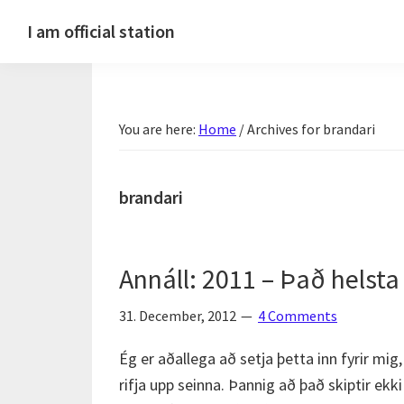
Skip
Skip
Skip
Skip
I am official station
to
to
to
to
Ljósmyndir,
primary
main
primary
footer
kvikmyndagagnrýni,
navigation
content
sidebar
ferðasögur,
You are here:
Home
/
Archives for brandari
fréttir
af
Hannesi
brandari
og
annað
skemmtilegt
Annáll: 2011 – Það helsta
:)
31. December, 2012
4 Comments
Ég er aðallega að setja þetta inn fyrir mig
rifja upp seinna. Þannig að það skiptir ekk