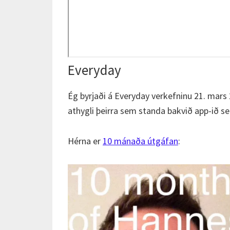
Everyday
Ég byrjaði á Everyday verkefninu 21. mars
athygli þeirra sem standa bakvið app-ið 
Hérna er
10 mánaða útgáfan
: