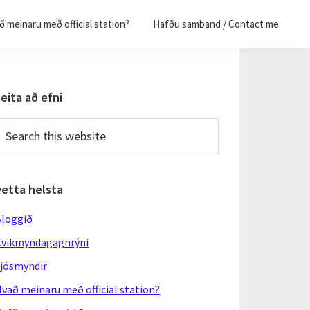
 meinaru með official station?
Hafðu samband / Contact me
Primary
eita að efni
Sidebar
earch
his
ebsite
Þetta helsta
loggið
vikmyndagagnrýni
jósmyndir
vað meinaru með official station?