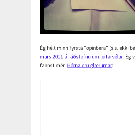
Ég hélt minn fyrsta “opinbera” (s.s. ekki ba
mars 2011 á ráðstefnu um leitarvélar
. Ég 
fannst mér.
Hérna eru glærurnar
: