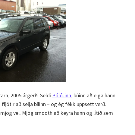
itara, 2005 árgerð. Seldi
Póló-inn
, búinn að eiga hann
ljótir að selja bílinn – og ég fékk uppsett verð.
g mjög vel. Mjög smooth að keyra hann og lítið sem