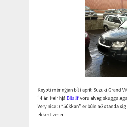
Keypti mér nýjan bíl í apríl: Suzuki Grand V
í 4 ár. Þeir hjá
Bílalíf
voru alveg skuggalega f
Very nice :) “Súkkan” er búin að standa si
ekkert vesen.