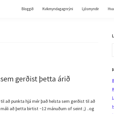
Bloggið
Kvikmyndagagnrýni
Ljósmyndir
Hvað
L
S
t
w
 sem gerðist þetta árið
B
K
L
, til að punkta hjá mér það helsta sem gerðist til að
H
i máli að þetta birtist ~12 mánuðum of seint ;) ..og