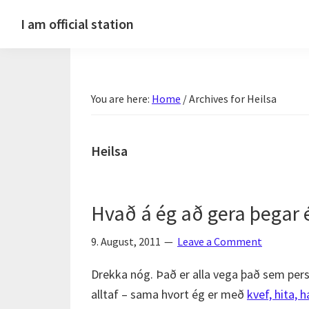
Skip
Skip
Skip
Skip
I am official station
to
to
to
to
Ljósmyndir,
primary
main
primary
footer
kvikmyndagagnrýni,
navigation
content
sidebar
ferðasögur,
You are here:
Home
/
Archives for Heilsa
fréttir
af
Hannesi
Heilsa
og
annað
skemmtilegt
Hvað á ég að gera þegar é
:)
9. August, 2011
Leave a Comment
Drekka nóg. Það er alla vega það sem pers
alltaf – sama hvort ég er með
kvef, hita, 