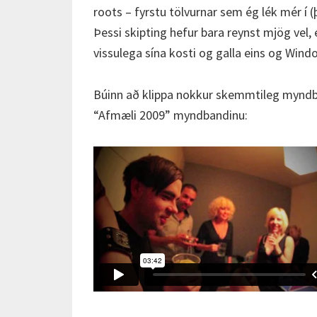
roots – fyrstu tölvurnar sem ég lék mér í 
Þessi skipting hefur bara reynst mjög vel, 
vissulega sína kosti og galla eins og Wind
Búinn að klippa nokkur skemmtileg myndb
“Afmæli 2009” myndbandinu: