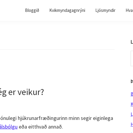
Bloggið
Kvikmyndagagnrýni
Ljósmyndir
Hvað
L
S
t
w
g er veikur?
B
K
L
ónulegi hjúkrunarfræðingurinn minn segir eiginlega
H
hálsbólgu
eða eitthvað annað.