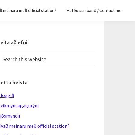
 meinaru með official station?
Hafðu samband / Contact me
Primary
eita að efni
Sidebar
earch
his
ebsite
Þetta helsta
loggið
vikmyndagagnrýni
jósmyndir
vað meinaru með official station?