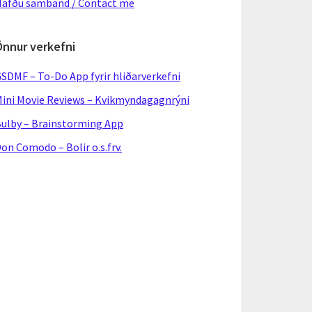
afðu samband / Contact me
Önnur verkefni
SDMF – To-Do App fyrir hliðarverkefni
ini Movie Reviews – Kvikmyndagagnrýni
ulby – Brainstorming App
on Comodo – Bolir o.s.frv.