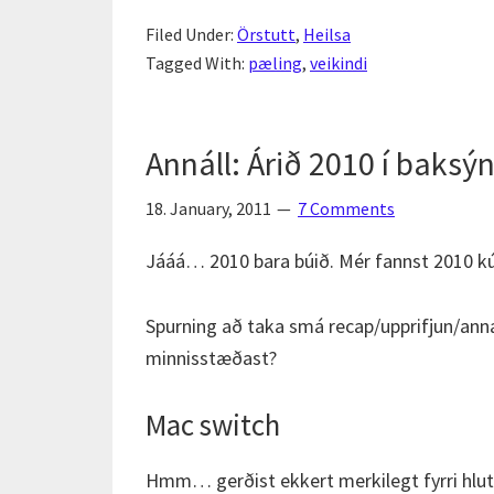
Filed Under:
Örstutt
,
Heilsa
Tagged With:
pæling
,
veikindi
Annáll: Árið 2010 í baksý
18. January, 2011
7 Comments
Jááá… 2010 bara búið. Mér fannst 2010 kú
Spurning að taka smá recap/upprifjun/ann
minnisstæðast?
Mac switch
Hmm… gerðist ekkert merkilegt fyrri hluta 2