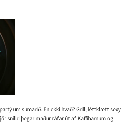
partý um sumarið. En ekki hvað? Grill, léttklætt sexy
lgjör snilld þegar maður ráfar út af Kaffibarnum og