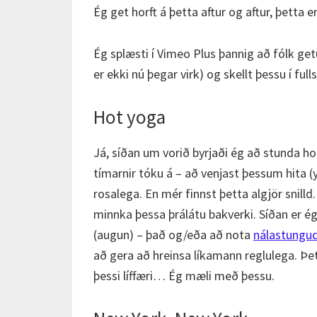
Ég get horft á þetta aftur og aftur, þetta er 
Ég splæsti í Vimeo Plus þannig að fólk get
er ekki nú þegar virk) og skellt þessu í full
Hot yoga
Já, síðan um vorið byrjaði ég að stunda hot
tímarnir tóku á – að venjast þessum hita (
rosalega. En mér finnst þetta algjör snilld
minnka þessa þrálátu bakverki. Síðan er ég
(augun) – það og/eða að nota
nálastungu
að gera að hreinsa líkamann reglulega. Þet
þessi líffæri… Ég mæli með þessu.