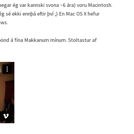
(þegar ég var kannski svona ~6 ára) voru Macintosh.
ég sé ekki ennþá eftir því ;) En Mac OS X hefur
ows.
önd á fína Makkanum mínum. Stoltastur af