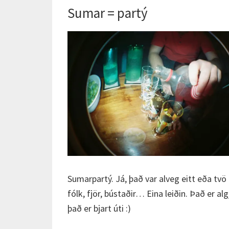
Sumar = partý
Sumarpartý. Já, það var alveg eitt eða tvö 
fólk, fjör, bústaðir… Eina leiðin. Það er a
það er bjart úti :)