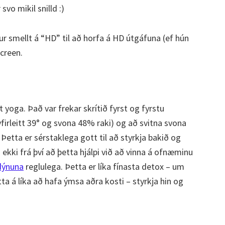
svo mikil snilld :)
ur smellt á “HD” til að horfa á HD útgáfuna (ef hún
screen.
 yoga. Það var frekar skrítið fyrst og fyrstu
yfirleitt 39° og svona 48% raki) og að svitna svona
. Þetta er sérstaklega gott til að styrkja bakið og
 ekki frá því að þetta hjálpi við að vinna á ofnæminu
dýnuna
reglulega. Þetta er líka fínasta detox – um
ta á líka að hafa ýmsa aðra kosti – styrkja hin og