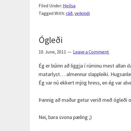
Filed Under:
Heilsa
Tagged With:
ráð
,
veikindi
Ógleði
10. June, 2011
Leave a Comment
Ég er búinn að liggja í rúminu mest allan 
matarlyst… almennur slappleiki. Hugsanle
Ég var nú ekkert mjög hress, en ég var alveg
Þannig að maður getur verið með ógleði o
Nei, bara svona pæling ;)