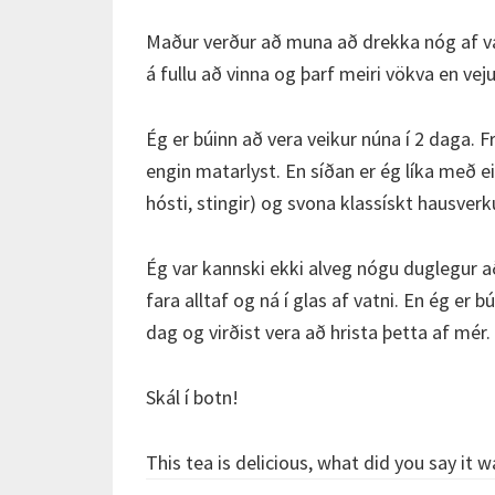
Maður verður að muna að drekka nóg af vatn
á fullu að vinna og þarf meiri vökva en veju
Ég er búinn að vera veikur núna í 2 daga. F
engin matarlyst. En síðan er ég líka með e
hósti, stingir) og svona klassískt hausverku
Ég var kannski ekki alveg nógu duglegur að 
fara alltaf og ná í glas af vatni. En ég er
dag og virðist vera að hrista þetta af mér.
Skál í botn!
This tea is delicious, what did you say i