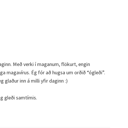
daginn. Með verki í maganum, flökurt, engin
ga magavírus. Ég fór að hugsa um orðið “ógleði”.
 glaður inn á milli yfir daginn :)
g gleði samtímis.