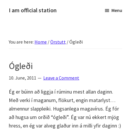
Skip
Skip
Skip
Skip
I am official station
Menu
to
to
to
to
Ljósmyndir,
primary
main
primary
footer
kvikmyndagagnrýni,
navigation
content
sidebar
ferðasögur,
You are here:
Home
/
Örstutt
/
Ógleði
fréttir
af
Hannesi
Ógleði
og
annað
10. June, 2011
Leave a Comment
skemmtilegt
Ég er búinn að liggja í rúminu mest allan daginn.
:)
Með verki í maganum, flökurt, engin matarlyst…
almennur slappleiki. Hugsanlega magavírus. Ég fór
að hugsa um orðið “ógleði”. Ég var nú ekkert mjög
hress, en ég var alveg glaður inn á milli yfir daginn :)