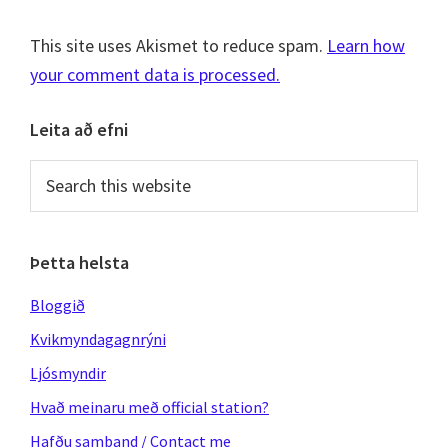
This site uses Akismet to reduce spam.
Learn how
your comment data is processed.
Primary
Leita að efni
Sidebar
Search
this
website
Þetta helsta
Bloggið
Kvikmyndagagnrýni
Ljósmyndir
Hvað meinaru með official station?
Hafðu samband / Contact me