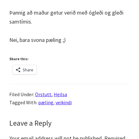
Þannig að maður getur verið með ógleði og gleði
samtímis.
Nei, bara svona pæling ;)
Share this:
Share
Filed Under:
Örstutt
,
Heilsa
Tagged With:
pæling
,
veikindi
Reader
Leave a Reply
Interactions
Your email address will not be published.
Required