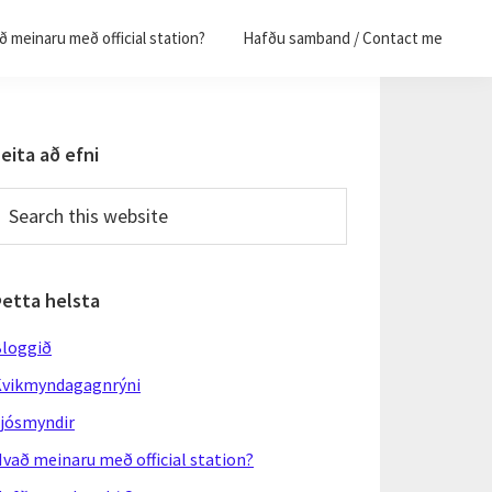
 meinaru með official station?
Hafðu samband / Contact me
Primary
eita að efni
Sidebar
earch
his
ebsite
Þetta helsta
loggið
vikmyndagagnrýni
jósmyndir
vað meinaru með official station?