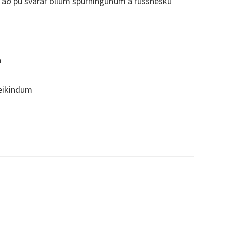
 að þú svarar öllum spurningunum á rússnesku
n
veikindum