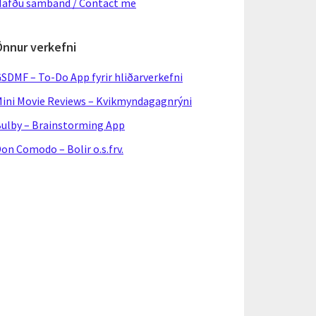
afðu samband / Contact me
Önnur verkefni
SDMF – To-Do App fyrir hliðarverkefni
ini Movie Reviews – Kvikmyndagagnrýni
ulby – Brainstorming App
on Comodo – Bolir o.s.frv.