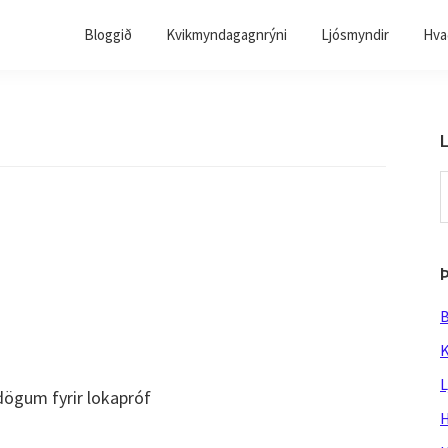
Bloggið
Kvikmyndagagnrýni
Ljósmyndir
Hvað
L
S
t
w
B
K
L
ögum fyrir lokapróf
H