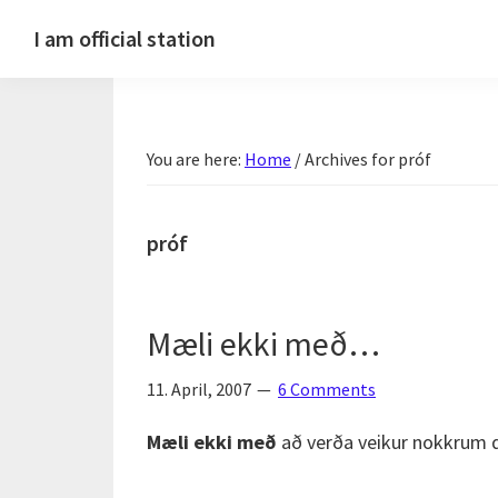
Skip
Skip
Skip
Skip
I am official station
to
to
to
to
Ljósmyndir,
primary
main
primary
footer
kvikmyndagagnrýni,
navigation
content
sidebar
ferðasögur,
You are here:
Home
/
Archives for próf
fréttir
af
Hannesi
próf
og
annað
skemmtilegt
Mæli ekki með…
:)
11. April, 2007
6 Comments
Mæli ekki með
að verða veikur nokkrum d