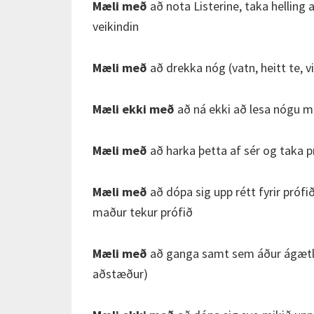
Mæli með
að nota Listerine, taka helling a
veikindin
Mæli með
að drekka nóg (vatn, heitt te, v
Mæli ekki með
að ná ekki að lesa nógu mi
Mæli með
að harka þetta af sér og taka p
Mæli með
að dópa sig upp rétt fyrir pró
maður tekur prófið
Mæli með
að ganga samt sem áður ágætleg
aðstæður)