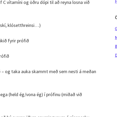
H
f C vítamíni og öðru dópi til að reyna losna við
iskí, klósetthreinsi…)
G
M
kið fyrir prófið
B
D
rófið
fið – og taka auka skammt með sem nesti á meðan
a (held ég/vona ég) í prófinu (miðað við