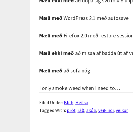
Mæli ekki með
að dópa sig svo mikið upp
Mæli með
WordPress 2.1 með autosave
Mæli með
Firefox 2.0 með restore sessio
Mæli ekki með
að missa af badda út af 
Mæli með
að sofa nóg
I only smoke weed when I need to…
Filed Under:
Bleh
,
Heilsa
Tagged With:
próf
,
ráð
,
skóli
,
veikindi
,
veikur