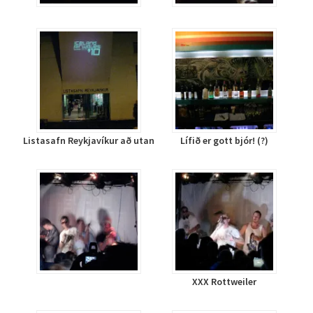
Listasafn Reykjavíkur að utan
Lífið er gott bjór! (?)
XXX Rottweiler