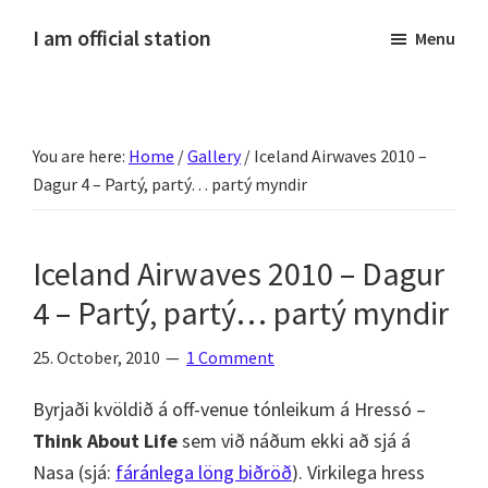
Skip
Skip
Skip
Skip
I am official station
Menu
to
to
to
to
Ljósmyndir,
primary
main
primary
footer
kvikmyndagagnrýni,
navigation
content
sidebar
ferðasögur,
You are here:
Home
/
Gallery
/
Iceland Airwaves 2010 –
fréttir
Dagur 4 – Partý, partý… partý myndir
af
Hannesi
og
Iceland Airwaves 2010 – Dagur
annað
4 – Partý, partý… partý myndir
skemmtilegt
:)
25. October, 2010
1 Comment
Byrjaði kvöldið á off-venue tónleikum á Hressó –
Think About Life
sem við náðum ekki að sjá á
Nasa (sjá:
fáránlega löng biðröð
). Virkilega hress