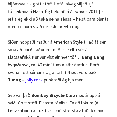
hljómsveit – gott stöff. Hefði alveg viljað sjá
tónleikana á Nasa. Ég held að á Airwaves 2011 þá
ætla ég ekki að taka neina sénsa – helst bara planta
mér á einum stað og ekki hreyfa mig.
Síðan hoppaði maður á American Style til að fá sér
smá að borða áður en maður skellti sér á
Listasafnið. Þar var víst einhver töf…
Bang Gang
byrjaði svo, ca. 40 mínútum á eftir áætlun. Barði
svona nett súr eins og alltaf :) Næst voru það
Tunng
–
jolly rock
punktaði ég hjá mér.
Svo var það
Bombay Bicycle Club
næstir upp á
svið. Gott stöff. Fínasta tónlist. En að lokum (á
Listasafninu a.m.k.) var það stærsta atriði Iceland