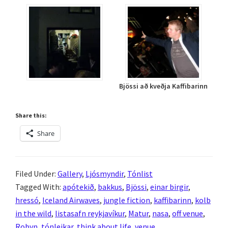
Bjössi að kveðja Kaffibarinn
Share this:
Share
Filed Under:
Gallery
,
Ljósmyndir
,
Tónlist
Tagged With:
apótekið
,
bakkus
,
Bjössi
,
einar birgir
,
hressó
,
Iceland Airwaves
,
jungle fiction
,
kaffibarinn
,
kolb
in the wild
,
listasafn reykjavíkur
,
Matur
,
nasa
,
off venue
,
Robyn
,
tónleikar
,
think about life
,
venue