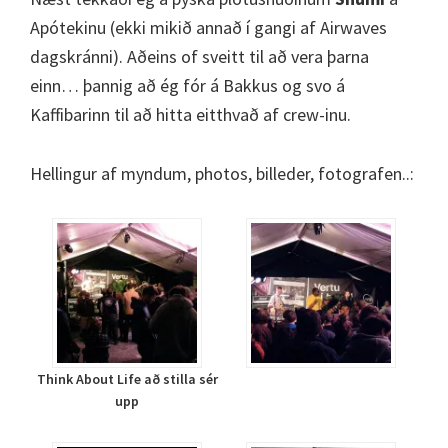
Apótekinu (ekki mikið annað í gangi af Airwaves
dagskránni). Aðeins of sveitt til að vera þarna
einn… þannig að ég fór á Bakkus og svo á
Kaffibarinn til að hitta eitthvað af crew-inu.
Hellingur af myndum, photos, billeder, fotografen..:
Think About Life að stilla sér
upp