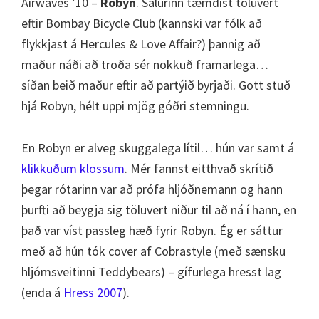
Airwaves ’10 –
Robyn
. Salurinn tæmdist töluvert
eftir Bombay Bicycle Club (kannski var fólk að
flykkjast á Hercules & Love Affair?) þannig að
maður náði að troða sér nokkuð framarlega…
síðan beið maður eftir að partýið byrjaði. Gott stuð
hjá Robyn, hélt uppi mjög góðri stemningu.
En Robyn er alveg skuggalega lítil… hún var samt á
klikkuðum klossum
. Mér fannst eitthvað skrítið
þegar rótarinn var að prófa hljóðnemann og hann
þurfti að beygja sig töluvert niður til að ná í hann, en
það var víst passleg hæð fyrir Robyn. Ég er sáttur
með að hún tók cover af Cobrastyle (með sænsku
hljómsveitinni Teddybears) – gífurlega hresst lag
(enda á
Hress 2007
).