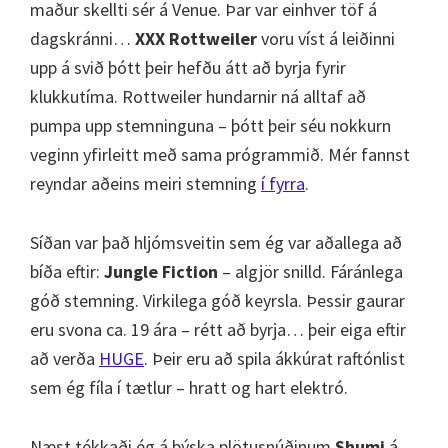
maður skellti sér á Venue. Þar var einhver töf á
dagskránni…
XXX Rottweiler
voru víst á leiðinni
upp á svið þótt þeir hefðu átt að byrja fyrir
klukkutíma. Rottweiler hundarnir ná alltaf að
pumpa upp stemninguna – þótt þeir séu nokkurn
veginn yfirleitt með sama prógrammið. Mér fannst
reyndar aðeins meiri stemning
í fyrra
.
Síðan var það hljómsveitin sem ég var aðallega að
bíða eftir:
Jungle Fiction
– algjör snilld. Fáránlega
góð stemning. Virkilega góð keyrsla. Þessir gaurar
eru svona ca. 19 ára – rétt að byrja… þeir eiga eftir
að verða
HUGE
. Þeir eru að spila ákkúrat raftónlist
sem ég fíla í tætlur – hratt og hart elektró.
Næst tékkaði ég á þýska plötusnúðinum
Shumi
á