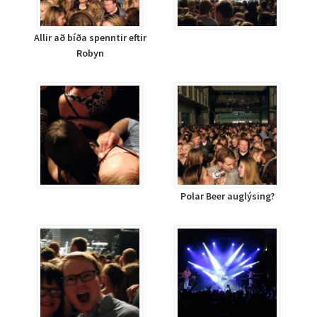
Allir að bíða spenntir eftir
Robyn
Polar Beer auglýsing?