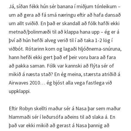
Já, síðan fékk hún sér banana í miðjum tónleikum –
um að gera að fá smá næringu eftir að hafa dansað
um allt sviðið. En það er skandall að fólk hafði ekki
metnað/þolinmæði til að klappa hana upp – ég er á
því að hún hefði alveg verið til í að taka 1-2 lög í
viðbót. Rótarinn kom og lagaði hljóðnema-snúruna,
hann hefði ekki gert það ef þeir voru bara að fara
að pakka saman. Fólk var kannski að flýta sér of
mikið á næsta stað? En ég meina, stærsta atriðið á
Airwaves 2010… ég bjóst alla vega fastlega við
uppklappi.
Eftir Robyn skellti maður sér á Nasa þar sem maður
hlammaði sér í leðursófa aðeins til að slaka á. En
það var ekki mikið að gerast á Nasa þannig að