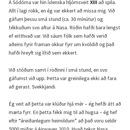
Á Sódóma var hin íslenska hljómsveit
XIII
að spila.
Allt í lagi rokk, en ég var ekkert að missa mig. Við
gáfum þessu smá stund (ca. 30 mínútur) og
tékkuðum svo aftur á Nasa. Röðin hafði bara lengst
ef eitthvað var. Við sáum fólk sem hafði verið
aðeins fyrir framan okkur fyrr um kvöldið og það
hafði hreyft sig lítið sem ekkert.
Við stóðum samt í röðinni í smá stund, en svo
gáfumst við upp. Þetta var greinilega ekki að fara
að gerast. Svekkjandi.
Ég veit að þetta var klúður hjá mér – ég hefði átt að
mæta fyrr. En þetta fékk mig til að hugsa – ég hef
eftir “áreiðanlegum heimildum” að það voru seldir
5000 miðar á Airwaves 2010. Hvað tekur Nasa