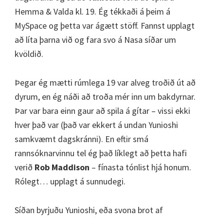
Hemma & Valda kl. 19. Ég tékkaði á þeim á
MySpace og þetta var ágætt stöff. Fannst upplagt
að líta þarna við og fara svo á Nasa síðar um
kvöldið.
Þegar ég mætti rúmlega 19 var alveg troðið út að
dyrum, en ég náði að troða mér inn um bakdyrnar.
Þar var bara einn gaur að spila á gítar – vissi ekki
hver það var (það var ekkert á undan Yunioshi
samkvæmt dagskránni). En eftir smá
rannsóknarvinnu tel ég það líklegt að þetta hafi
verið
Rob Maddison
– fínasta tónlist hjá honum.
Rólegt… upplagt á sunnudegi.
Síðan byrjuðu Yunioshi, eða svona brot af