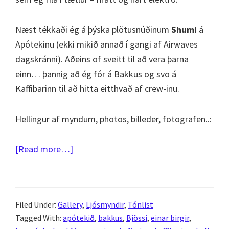
Næst tékkaði ég á þýska plötusnúðinum
Shumi
á
Apótekinu (ekki mikið annað í gangi af Airwaves
dagskránni). Aðeins of sveitt til að vera þarna
einn… þannig að ég fór á Bakkus og svo á
Kaffibarinn til að hitta eitthvað af crew-inu.
Hellingur af myndum, photos, billeder, fotografen..:
about
[Read more…]
Iceland
Airwaves
2010
Filed Under:
Gallery
,
Ljósmyndir
,
Tónlist
–
Tagged With:
apótekið
,
bakkus
,
Bjössi
,
einar birgir
,
Dagur