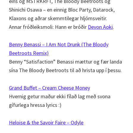
eins og MSTRKRFT, The Bloody Beetroots og
Shinichi Osawa – en einnig Bloc Party, Datarock,
Klaxons og aðrar skemmtilegar hljómsveitir.
Annar fróðleiksmoli: Hann er bróðir
Devon Aoki
.
Benny Benassi – I Am Not Drunk (The Bloody
Beetroots Remix)
Benny “Satisfaction” Benassi mættur og fær landa
sína The Bloody Beetroots til að hrista upp í þessu.
Grand Buffet – Cream Cheese Money
Hvernig getur maður ekki fílað lag með svona
gífurlega hressa lyrics :)
Heloise & the Savoir Faire – Odyle