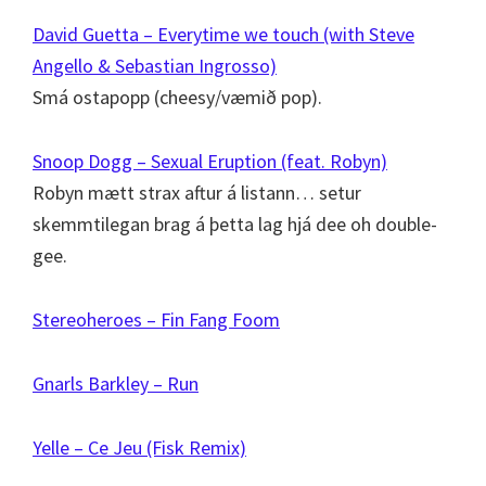
David Guetta – Everytime we touch (with Steve
Angello & Sebastian Ingrosso)
Smá ostapopp (cheesy/væmið pop).
Snoop Dogg – Sexual Eruption (feat. Robyn)
Robyn mætt strax aftur á listann… setur
skemmtilegan brag á þetta lag hjá dee oh double-
gee.
Stereoheroes – Fin Fang Foom
Gnarls Barkley – Run
Yelle – Ce Jeu (Fisk Remix)