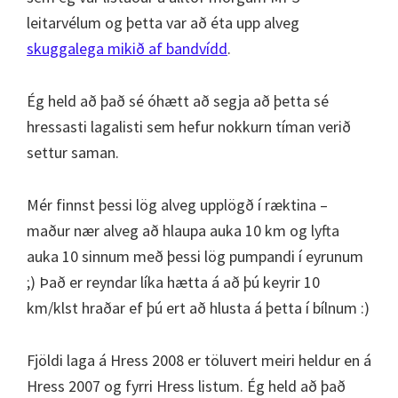
leitarvélum og þetta var að éta upp alveg
skuggalega mikið af bandvídd
.
Ég held að það sé óhætt að segja að þetta sé
hressasti lagalisti sem hefur nokkurn tíman verið
settur saman.
Mér finnst þessi lög alveg upplögð í ræktina –
maður nær alveg að hlaupa auka 10 km og lyfta
auka 10 sinnum með þessi lög pumpandi í eyrunum
;) Það er reyndar líka hætta á að þú keyrir 10
km/klst hraðar ef þú ert að hlusta á þetta í bílnum :)
Fjöldi laga á Hress 2008 er töluvert meiri heldur en á
Hress 2007 og fyrri Hress listum. Ég held að það