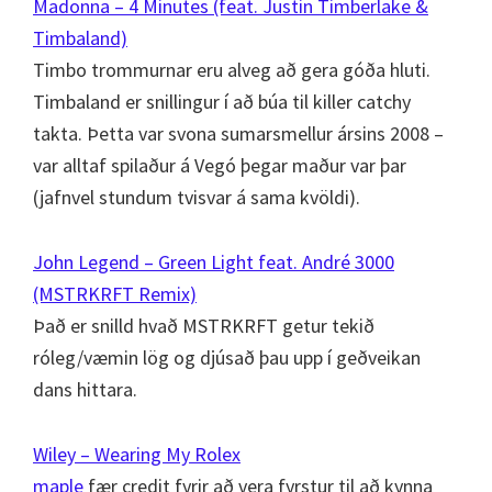
Madonna – 4 Minutes (feat. Justin Timberlake &
Timbaland)
Timbo trommurnar eru alveg að gera góða hluti.
Timbaland er snillingur í að búa til killer catchy
takta. Þetta var svona sumarsmellur ársins 2008 –
var alltaf spilaður á Vegó þegar maður var þar
(jafnvel stundum tvisvar á sama kvöldi).
John Legend – Green Light feat. André 3000
(MSTRKRFT Remix)
Það er snilld hvað MSTRKRFT getur tekið
róleg/væmin lög og djúsað þau upp í geðveikan
dans hittara.
Wiley – Wearing My Rolex
maple
fær credit fyrir að vera fyrstur til að kynna