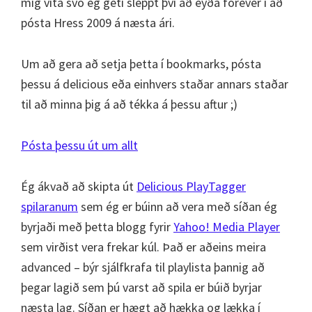
mig vita svo ég geti sleppt því að eyða forever í að
pósta Hress 2009 á næsta ári.
Um að gera að setja þetta í bookmarks, pósta
þessu á delicious eða einhvers staðar annars staðar
til að minna þig á að tékka á þessu aftur ;)
Pósta þessu út um allt
Ég ákvað að skipta út
Delicious PlayTagger
spilaranum
sem ég er búinn að vera með síðan ég
byrjaði með þetta blogg fyrir
Yahoo! Media Player
sem virðist vera frekar kúl. Það er aðeins meira
advanced – býr sjálfkrafa til playlista þannig að
þegar lagið sem þú varst að spila er búið byrjar
næsta lag. Síðan er hægt að hækka og lækka í