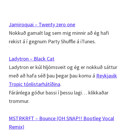
Jamiroquai – Twenty zero one
Nokkuð gamalt lag sem mig minnir að ég hafi
rekist á í gegnum Party Shuffle á iTunes.
Ladytron – Black Cat
Ladytron er kúl hljómsveit og ég er nokkuð sáttur
með að hafa séð þau þegar þau komu á
Reykjavik
Tropic tónlistarhátíðina
.
Fáránlega góður bassi í þessu lagi… klikkaðar
trommur.
MSTRKRFT – Bounce (OH SNAP!! Bootleg Vocal
Remix)