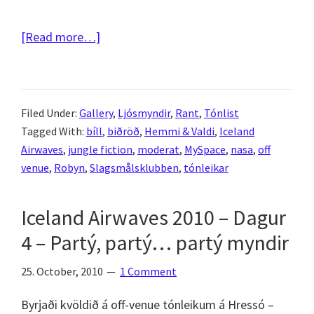
about
[Read more…]
Iceland
Airwaves
2010
Filed Under:
Gallery
,
Ljósmyndir
,
Rant
,
Tónlist
–
Tagged With:
bíll
,
biðröð
,
Hemmi & Valdi
,
Iceland
Dagur
Airwaves
,
jungle fiction
,
moderat
,
MySpace
,
nasa
,
off
5
venue
,
Robyn
,
Slagsmålsklubben
,
tónleikar
–
Biðraðir
Iceland Airwaves 2010 – Dagur
og
4 – Partý, partý… partý myndir
vonbrigði
25. October, 2010
1 Comment
Byrjaði kvöldið á off-venue tónleikum á Hressó –