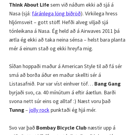
Think About Life
sem við náðum ekki að sjá á
Nasa (sjá:
fáránlega löng biðröð
). Virkilega hress
hljómsveit – gott stöff. Hefði alveg viljað sjá
tónleikana á Nasa. Ég held að á Airwaves 2011 þá
ætla ég ekki að taka neina sénsa – helst bara planta
mér á einum stað og ekki hreyfa mig.
Síðan hoppaði maður á American Style til að fá sér
smá að borða áður en maður skellti sér á
Listasafnið. Þar var víst einhver töf…
Bang Gang
byrjaði svo, ca. 40 mínútum á eftir áætlun. Barði
svona nett súr eins og alltaf :) Næst voru það
Tunng
–
jolly rock
punktaði ég hjá mér.
Svo var það
Bombay Bicycle Club
næstir upp á