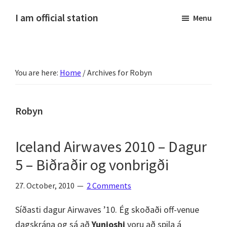
Skip
Skip
Skip
Skip
I am official station
Menu
to
to
to
to
Ljósmyndir,
primary
main
primary
footer
kvikmyndagagnrýni,
navigation
content
sidebar
ferðasögur,
You are here:
Home
/
Archives for Robyn
fréttir
af
Hannesi
Robyn
og
annað
Iceland Airwaves 2010 – Dagur
skemmtilegt
5 – Biðraðir og vonbrigði
:)
27. October, 2010
2 Comments
Síðasti dagur Airwaves ’10. Ég skoðaði off-venue
dagskrána og sá að
Yunioshi
voru að spila á