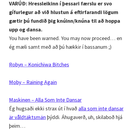
VARÚÐ: Hressleikinn í þessari færslu er svo
gífurlegur að við hlustun á eftirfarandi lögum
gætir þú fundið þig knúinn/knúna til að hoppa
upp og dansa.
You have been warned. You may now proceed… en
ég mæli samt með að þú hækkir í bassanum ;)
Robyn – Konichiwa Bitches
Moby – Raining Again
Maskinen – Alla Som Inte Dansar
Ég hugsaði ekki strax út í hvað
alla som inte dansar
är våldtäktsmän
þýddi. Áhugaverð, uh, skilaboð hjá
þeim…