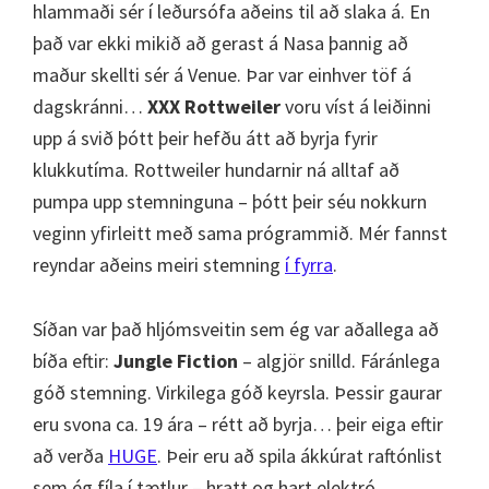
hlammaði sér í leðursófa aðeins til að slaka á. En
það var ekki mikið að gerast á Nasa þannig að
maður skellti sér á Venue. Þar var einhver töf á
dagskránni…
XXX Rottweiler
voru víst á leiðinni
upp á svið þótt þeir hefðu átt að byrja fyrir
klukkutíma. Rottweiler hundarnir ná alltaf að
pumpa upp stemninguna – þótt þeir séu nokkurn
veginn yfirleitt með sama prógrammið. Mér fannst
reyndar aðeins meiri stemning
í fyrra
.
Síðan var það hljómsveitin sem ég var aðallega að
bíða eftir:
Jungle Fiction
– algjör snilld. Fáránlega
góð stemning. Virkilega góð keyrsla. Þessir gaurar
eru svona ca. 19 ára – rétt að byrja… þeir eiga eftir
að verða
HUGE
. Þeir eru að spila ákkúrat raftónlist
sem ég fíla í tætlur – hratt og hart elektró.