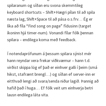
spilaranum og síðan eru svona skemmtileg
keyboard shortcuts – Shift+Hægri pílan til að spila
næsta lag, Shift+Space til að pása o.s.frv… Ég er
líka að fíla “Find song on page” fídusinn (target
íkoninn hjá timer-num). Vonandi fílar fólk þennan
spilara – endilega koma með feedback.
Í notendaprófunum á þessum spilara sýnist mér
hann reyndar vera frekar viðkvæmur – hann t.d.
virðist skippa lög ef það er einhver galli í þeim (smá
hikst, stafrænt brengl…) og síðan ef server-inn er
eitthvað lengi að svara/senda niður lagið. Þannig að
hafið það í huga… Ef fólk veit um einhverja betri
lausn endilega láta vita.