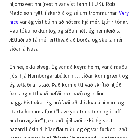
hljómsveitinni (restin var víst farin til UK). Rob
Maddison fyllti í skarðið og sá um trommurnar.
Very
nice
var ég víst búinn að nótera hjá mér. Ljúfir tónar.
Þau tóku nokkur lög og síðan hélt ég heimleiðis.
Ætlaði að fá mér eitthvað að borða og skella mér
síðan á Nasa.
En nei, ekki alveg. Ég var að keyra heim, var á rauðu
ljósi hjá Hamborgarabúllunni… síðan kom grænt og
ég ætlaði af stað. Það kom eitthvað skrítið hljóð
(eins og eitthvað hefði brotnað) og bíllinn
haggaðist ekki. Ég prófaði að slökkva á bílnum og
starta honum aftur (“have you tried turning it off
and on again?”), en það hjálpaði ekki. Ég setti
hazard ljósin á, bílar flautuðu og ég var fucked. Það