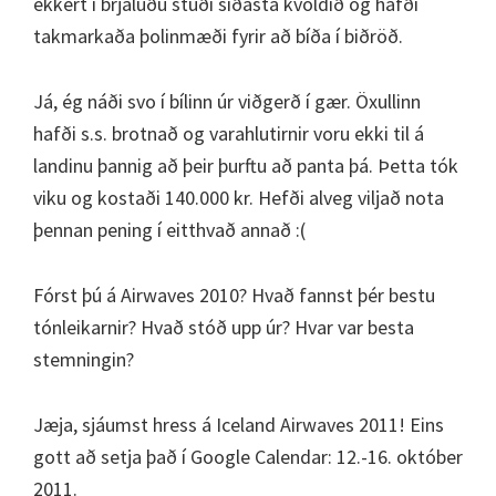
ekkert í brjáluðu stuði síðasta kvöldið og hafði
takmarkaða þolinmæði fyrir að bíða í biðröð.
Já, ég náði svo í bílinn úr viðgerð í gær. Öxullinn
hafði s.s. brotnað og varahlutirnir voru ekki til á
landinu þannig að þeir þurftu að panta þá. Þetta tók
viku og kostaði 140.000 kr. Hefði alveg viljað nota
þennan pening í eitthvað annað :(
Fórst þú á Airwaves 2010? Hvað fannst þér bestu
tónleikarnir? Hvað stóð upp úr? Hvar var besta
stemningin?
Jæja, sjáumst hress á Iceland Airwaves 2011! Eins
gott að setja það í Google Calendar: 12.-16. október
2011.