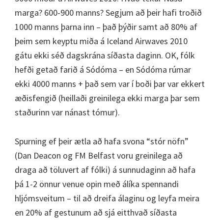
marga? 600-900 manns? Segjum að þeir hafi troðið
1000 manns þarna inn – það þýðir samt að 80% af
þeim sem keyptu miða á Iceland Airwaves 2010
gátu ekki séð dagskrána síðasta daginn. OK, fólk
hefði getað farið á Sódóma – en Sódóma rúmar
ekki 4000 manns + það sem var í boði þar var ekkert
æðisfengið (heillaði greinilega ekki marga þar sem
staðurinn var nánast tómur).
Spurning ef þeir ætla að hafa svona “stór nöfn”
(Dan Deacon og FM Belfast voru greinilega að
draga að töluvert af fólki) á sunnudaginn að hafa
þá 1-2 önnur venue opin með álíka spennandi
hljómsveitum – til að dreifa álaginu og leyfa meira
en 20% af gestunum að sjá eitthvað síðasta