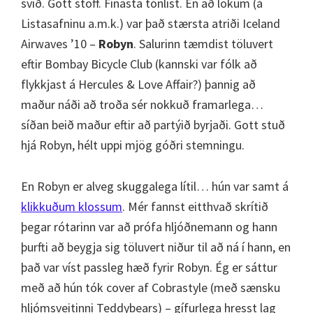
svið. Gott stöff. Fínasta tónlist. En að lokum (á
Listasafninu a.m.k.) var það stærsta atriði Iceland
Airwaves ’10 –
Robyn
. Salurinn tæmdist töluvert
eftir Bombay Bicycle Club (kannski var fólk að
flykkjast á Hercules & Love Affair?) þannig að
maður náði að troða sér nokkuð framarlega…
síðan beið maður eftir að partýið byrjaði. Gott stuð
hjá Robyn, hélt uppi mjög góðri stemningu.
En Robyn er alveg skuggalega lítil… hún var samt á
klikkuðum klossum
. Mér fannst eitthvað skrítið
þegar rótarinn var að prófa hljóðnemann og hann
þurfti að beygja sig töluvert niður til að ná í hann, en
það var víst passleg hæð fyrir Robyn. Ég er sáttur
með að hún tók cover af Cobrastyle (með sænsku
hljómsveitinni Teddybears) – gífurlega hresst lag