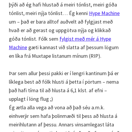
þýði að ég hafi hlustað á meiri tónlist, meiri góða
tónlist, meiri nýja tónlist… Ég kenni
Hype Machine
um – það er bara alltof auðvelt að fylgjast með
hvað er að gerast og uppgötva nýja og klikkað
góða tónlist. Fólk sem
fylgist með mér á Hype
Machine
gæti kannast við slatta af þessum lögum
en líka frá Muxtape listanum mínum (RIP).
Þar sem allur þessi pakki er í lengri kantinum þá er
líklega best að fólk hlusti á þetta í pörtum – nema
það hafi tíma til að hlusta á 6,1 klst. af efni –
upplagt í löng flug ;)
Ég ætla alla vega að vona að það séu a.m.k.
einhverjir sem hafa þolinmæði til þess að hlusta á
meirihlutann af þessu. Annars vinsamlegast láta