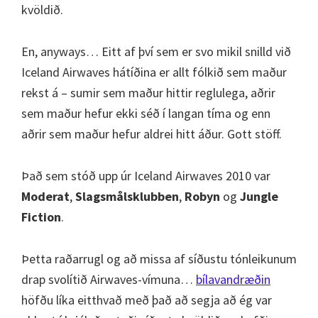
kvöldið.
En, anyways… Eitt af því sem er svo mikil snilld við
Iceland Airwaves hátíðina er allt fólkið sem maður
rekst á – sumir sem maður hittir reglulega, aðrir
sem maður hefur ekki séð í langan tíma og enn
aðrir sem maður hefur aldrei hitt áður. Gott stöff.
Það sem stóð upp úr Iceland Airwaves 2010 var
Moderat
,
Slagsmålsklubben
,
Robyn
og
Jungle
Fiction
.
Þetta raðarrugl og að missa af síðustu tónleikunum
drap svolítið Airwaves-vímuna…
bílavandræðin
höfðu líka eitthvað með það að segja að ég var