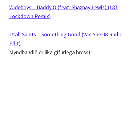
Wideboys – Daddy O (feat. Shaznay Lewis) (187
Lockdown Remix)
Utah Saints – Something Good (Van She 08 Radio
Edit)
Myndbandið er líka gífurlega hresst: