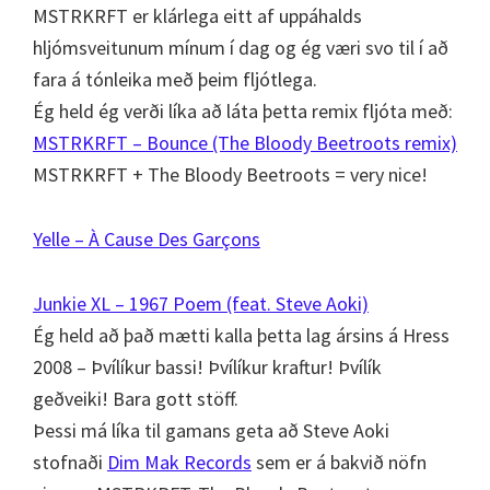
MSTRKRFT er klárlega eitt af uppáhalds
hljómsveitunum mínum í dag og ég væri svo til í að
fara á tónleika með þeim fljótlega.
Ég held ég verði líka að láta þetta remix fljóta með:
MSTRKRFT – Bounce (The Bloody Beetroots remix)
MSTRKRFT + The Bloody Beetroots = very nice!
Yelle – À Cause Des Garçons
Junkie XL – 1967 Poem (feat. Steve Aoki)
Ég held að það mætti kalla þetta lag ársins á Hress
2008 – Þvílíkur bassi! Þvílíkur kraftur! Þvílík
geðveiki! Bara gott stöff.
Þessi má líka til gamans geta að Steve Aoki
stofnaði
Dim Mak Records
sem er á bakvið nöfn