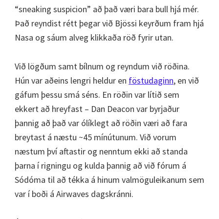
“sneaking suspicion” að það væri bara bull hjá mér.
Það reyndist rétt þegar við Bjössi keyrðum fram hjá
Nasa og sáum alveg klikkaða röð fyrir utan.
Við lögðum samt bílnum og reyndum við röðina.
Hún var aðeins lengri heldur en
föstudaginn
, en við
gáfum þessu smá séns. En röðin var lítið sem
ekkert að hreyfast – Dan Deacon var byrjaður
þannig að það var ólíklegt að röðin væri að fara
breytast á næstu ~45 mínútunum. Við vorum
næstum því aftastir og nenntum ekki að standa
þarna í rigningu og kulda þannig að við fórum á
Sódóma til að tékka á hinum valmöguleikanum sem
var í boði á Airwaves dagskránni.