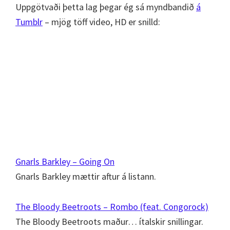
Uppgötvaði þetta lag þegar ég sá myndbandið
á
Tumblr
– mjög töff video, HD er snilld:
Gnarls Barkley – Going On
Gnarls Barkley mættir aftur á listann.
The Bloody Beetroots – Rombo (feat. Congorock)
The Bloody Beetroots maður… ítalskir snillingar.