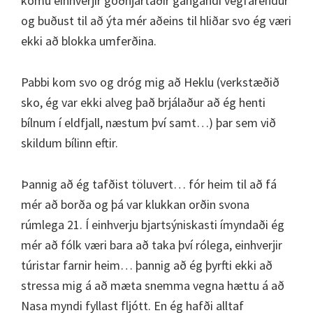
komu einhverjir góðhjartaðir gangandi vegfarendur
og buðust til að ýta mér aðeins til hliðar svo ég væri
ekki að blokka umferðina.
Pabbi kom svo og dróg mig að Heklu (verkstæðið
sko, ég var ekki alveg það brjálaður að ég henti
bílnum í eldfjall, næstum því samt…) þar sem við
skildum bílinn eftir.
Þannig að ég tafðist töluvert… fór heim til að fá
mér að borða og þá var klukkan orðin svona
rúmlega 21. Í einhverju bjartsýniskasti ímyndaði ég
mér að fólk væri bara að taka því rólega, einhverjir
túristar farnir heim… þannig að ég þyrfti ekki að
stressa mig á að mæta snemma vegna hættu á að
Nasa myndi fyllast fljótt. En ég hafði alltaf