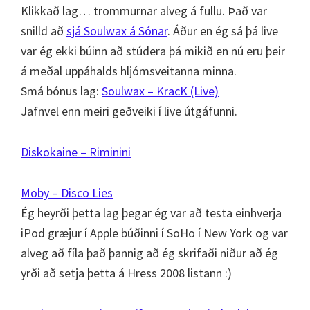
Klikkað lag… trommurnar alveg á fullu. Það var
snilld að
sjá Soulwax á Sónar
. Áður en ég sá þá live
var ég ekki búinn að stúdera þá mikið en nú eru þeir
á meðal uppáhalds hljómsveitanna minna.
Smá bónus lag:
Soulwax – KracK (Live)
Jafnvel enn meiri geðveiki í live útgáfunni.
Diskokaine – Riminini
Moby – Disco Lies
Ég heyrði þetta lag þegar ég var að testa einhverja
iPod græjur í Apple búðinni í SoHo í New York og var
alveg að fíla það þannig að ég skrifaði niður að ég
yrði að setja þetta á Hress 2008 listann :)