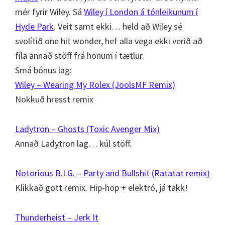
mér fyrir Wiley. Sá
Wiley í London á tónleikunum í
Hyde Park
. Veit samt ekki… held að Wiley sé
svolítið one hit wonder, hef alla vega ekki verið að
fíla annað stöff frá honum í tætlur.
Smá bónus lag:
Wiley – Wearing My Rolex (JoolsMF Remix)
Nokkuð hresst remix
Ladytron – Ghosts (Toxic Avenger Mix)
Annað Ladytron lag… kúl stöff.
Notorious B.I.G. – Party and Bullshit (Ratatat remix)
Klikkað gott remix. Hip-hop + elektró, já takk!
Thunderheist – Jerk It