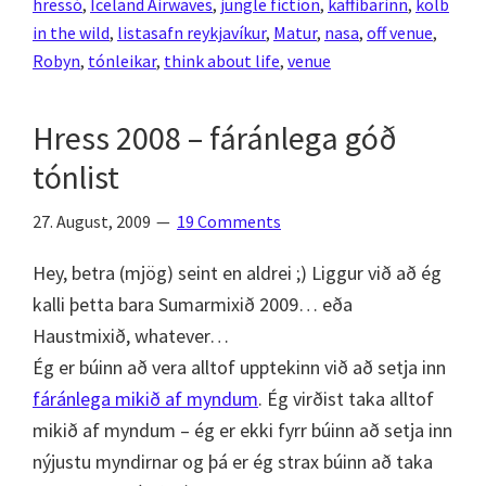
hressó
,
Iceland Airwaves
,
jungle fiction
,
kaffibarinn
,
kolb
4
in the wild
,
listasafn reykjavíkur
,
Matur
,
nasa
,
off venue
,
–
Robyn
,
tónleikar
,
think about life
,
venue
Partý,
partý…
Hress 2008 – fáránlega góð
partý
tónlist
myndir
27. August, 2009
19 Comments
Hey, betra (mjög) seint en aldrei ;) Liggur við að ég
kalli þetta bara Sumarmixið 2009… eða
Haustmixið, whatever…
Ég er búinn að vera alltof upptekinn við að setja inn
fáránlega mikið af myndum
. Ég virðist taka alltof
mikið af myndum – ég er ekki fyrr búinn að setja inn
nýjustu myndirnar og þá er ég strax búinn að taka