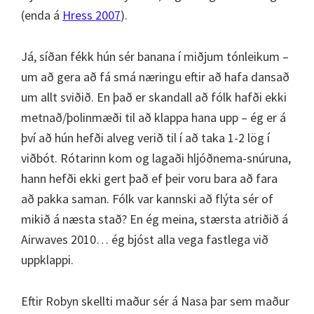
(enda á
Hress 2007
).
Já, síðan fékk hún sér banana í miðjum tónleikum –
um að gera að fá smá næringu eftir að hafa dansað
um allt sviðið. En það er skandall að fólk hafði ekki
metnað/þolinmæði til að klappa hana upp – ég er á
því að hún hefði alveg verið til í að taka 1-2 lög í
viðbót. Rótarinn kom og lagaði hljóðnema-snúruna,
hann hefði ekki gert það ef þeir voru bara að fara
að pakka saman. Fólk var kannski að flýta sér of
mikið á næsta stað? En ég meina, stærsta atriðið á
Airwaves 2010… ég bjóst alla vega fastlega við
uppklappi.
Eftir Robyn skellti maður sér á Nasa þar sem maður