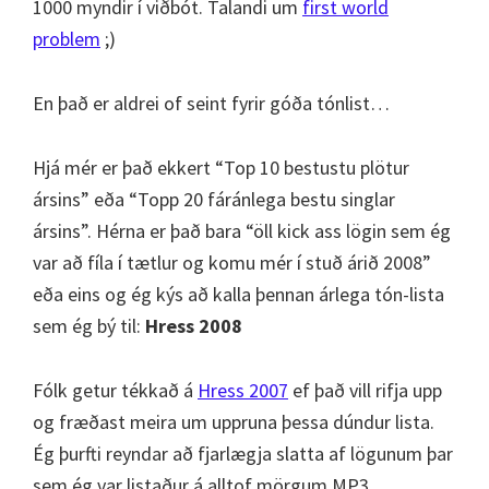
1000 myndir í viðbót. Talandi um
first world
problem
;)
En það er aldrei of seint fyrir góða tónlist…
Hjá mér er það ekkert “Top 10 bestustu plötur
ársins” eða “Topp 20 fáránlega bestu singlar
ársins”. Hérna er það bara “öll kick ass lögin sem ég
var að fíla í tætlur og komu mér í stuð árið 2008”
eða eins og ég kýs að kalla þennan árlega tón-lista
sem ég bý til:
Hress 2008
Fólk getur tékkað á
Hress 2007
ef það vill rifja upp
og fræðast meira um uppruna þessa dúndur lista.
Ég þurfti reyndar að fjarlægja slatta af lögunum þar
sem ég var listaður á alltof mörgum MP3