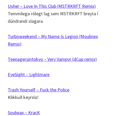
Usher – Love In This Club (MSTRKRFT Remix)
Temmilega rólegt lag sem MSTRKRFT breyta í
dúndrandi slagara.
Turboweekend – My Name Is Legion (Moulinex
Remix)
Teenagersintokyo – Very Vampyr (dCup remix)
EyeSight – Lightmare
Trash Yourself – Fuck the Police
Klikkuð keyrsla!
Soulwax – KracK