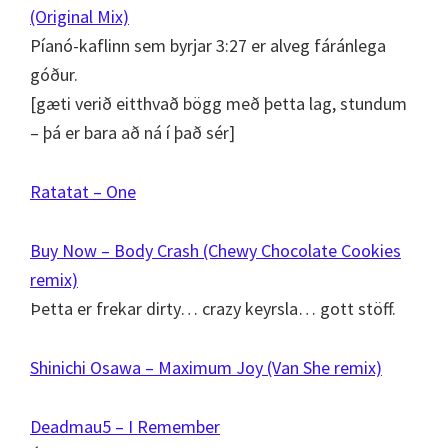
(Original Mix)
Píanó-kaflinn sem byrjar 3:27 er alveg fáránlega
góður.
[gæti verið eitthvað bögg með þetta lag, stundum
– þá er bara að ná í það sér]
Ratatat – One
Buy Now – Body Crash (Chewy Chocolate Cookies
remix)
Þetta er frekar dirty… crazy keyrsla… gott stöff.
Shinichi Osawa – Maximum Joy (Van She remix)
Deadmau5 – I Remember