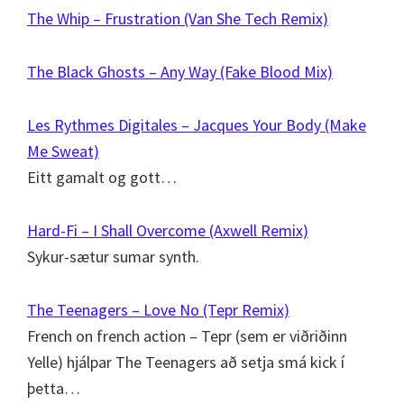
The Whip – Frustration (Van She Tech Remix)
The Black Ghosts – Any Way (Fake Blood Mix)
Les Rythmes Digitales – Jacques Your Body (Make
Me Sweat)
Eitt gamalt og gott…
Hard-Fi – I Shall Overcome (Axwell Remix)
Sykur-sætur sumar synth.
The Teenagers – Love No (Tepr Remix)
French on french action – Tepr (sem er viðriðinn
Yelle) hjálpar The Teenagers að setja smá kick í
þetta…