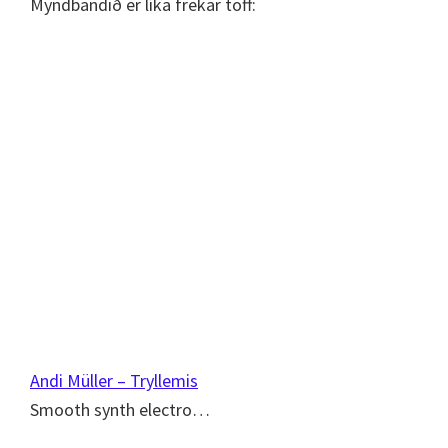
Myndbandið er líka frekar töff:
Andi Müller – Tryllemis
Smooth synth electro…