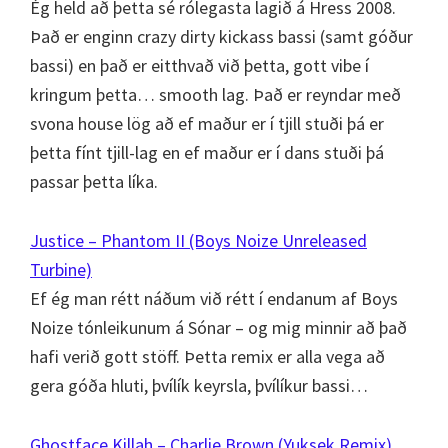
Ég held að þetta sé rólegasta lagið á Hress 2008.
Það er enginn crazy dirty kickass bassi (samt góður
bassi) en það er eitthvað við þetta, gott vibe í
kringum þetta… smooth lag. Það er reyndar með
svona house lög að ef maður er í tjill stuði þá er
þetta fínt tjill-lag en ef maður er í dans stuði þá
passar þetta líka.
Justice – Phantom II (Boys Noize Unreleased
Turbine)
Ef ég man rétt náðum við rétt í endanum af Boys
Noize tónleikunum á Sónar – og mig minnir að það
hafi verið gott stöff. Þetta remix er alla vega að
gera góða hluti, þvílík keyrsla, þvílíkur bassi…
Ghostface Killah – Charlie Brown (Yuksek Remix)