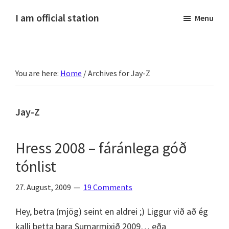
Skip
Skip
Skip
Skip
I am official station
Menu
to
to
to
to
Ljósmyndir,
primary
main
primary
footer
kvikmyndagagnrýni,
navigation
content
sidebar
ferðasögur,
You are here:
Home
/
Archives for Jay-Z
fréttir
af
Hannesi
Jay-Z
og
annað
Hress 2008 – fáránlega góð
skemmtilegt
tónlist
:)
27. August, 2009
19 Comments
Hey, betra (mjög) seint en aldrei ;) Liggur við að ég
kalli þetta bara Sumarmixið 2009… eða