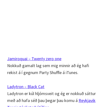
Jamiroquai – Twenty zero one
Nokkuð gamalt lag sem mig minnir að ég hafi
rekist á í gegnum Party Shuffle á iTunes.
Ladytron – Black Cat
Ladytron er kúl hljómsveit og ég er nokkuð sáttur
með að hafa séð þau þegar þau komu á
Reykjavik