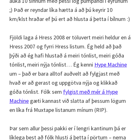
auka 10 sinnum með þessi lög pumpandi í eyrunum
;) Það er reyndar líka hætta á að þú keyrir 10
km/klst hraðar ef þú ert að hlusta á þetta í bílnum :)
Fjöldi laga á Hress 2008 er töluvert meiri heldur en á
Hress 2007 og fyrri Hress listum. Ég held að það
þýði að ég hafi hlustað á meiri tónlist, meiri góða
tónlist, meiri nýja tónlist… Ég kenni
Hype Machine
um – það er bara alltof auðvelt að fylgjast með
hvað er að gerast og uppgötva nýja og klikkað
góða tónlist. Fólk sem
fylgist með mér á Hype
Machine
gæti kannast við slatta af þessum lögum
en líka frá Muxtape listanum mínum (RIP).
Þar sem allur þessi pakki er í lengri kantinum þá er
líklega best að fólk hlusti á þetta í pörtum – nema