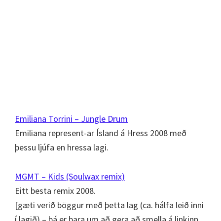
Emiliana Torrini – Jungle Drum
Emiliana represent-ar Ísland á Hress 2008 með
þessu ljúfa en hressa lagi.
MGMT – Kids (Soulwax remix)
Eitt besta remix 2008.
[gæti verið böggur með þetta lag (ca. hálfa leið inni
í lagið) – þá er bara um að gera að smella á linkinn,