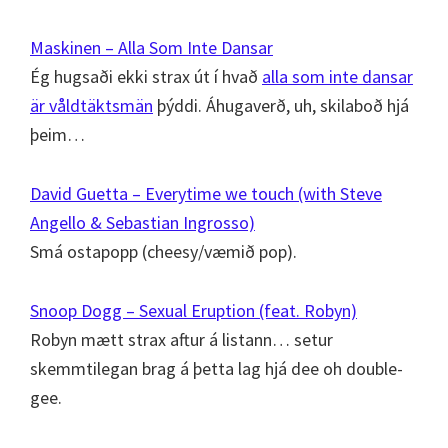
Maskinen – Alla Som Inte Dansar
Ég hugsaði ekki strax út í hvað
alla som inte dansar
är våldtäktsmän
þýddi. Áhugaverð, uh, skilaboð hjá
þeim…
David Guetta – Everytime we touch (with Steve
Angello & Sebastian Ingrosso)
Smá ostapopp (cheesy/væmið pop).
Snoop Dogg – Sexual Eruption (feat. Robyn)
Robyn mætt strax aftur á listann… setur
skemmtilegan brag á þetta lag hjá dee oh double-
gee.