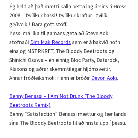
Ég held að það mætti kalla þetta lag ársins á Hress
2008 – Þvílíkur bassi! Þvílíkur kraftur! Þvílík
geðveiki! Bara gott stöff.
Þessi má líka til gamans geta að Steve Aoki
stofnaði
Dim Mak Records
sem er á bakvið nöfn
eins og MSTRKRFT, The Bloody Beetroots og
Shinichi Osawa – en einnig Bloc Party, Datarock,
Klaxons og aðrar skemmtilegar hljómsveitir.
Annar fróðleiksmoli: Hann er bróðir
Devon Aoki
.
Benny Benassi – I Am Not Drunk (The Bloody
Beetroots Remix)
Benny “Satisfaction” Benassi mættur og fær landa
sína The Bloody Beetroots til að hrista upp í þessu.