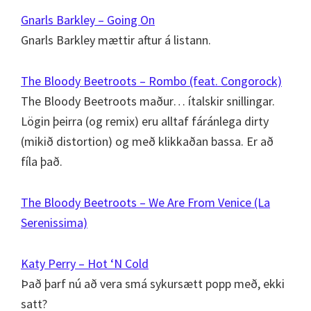
Gnarls Barkley – Going On
Gnarls Barkley mættir aftur á listann.
The Bloody Beetroots – Rombo (feat. Congorock)
The Bloody Beetroots maður… ítalskir snillingar.
Lögin þeirra (og remix) eru alltaf fáránlega dirty
(mikið distortion) og með klikkaðan bassa. Er að
fíla það.
The Bloody Beetroots – We Are From Venice (La
Serenissima)
Katy Perry – Hot ‘N Cold
Það þarf nú að vera smá sykursætt popp með, ekki
satt?