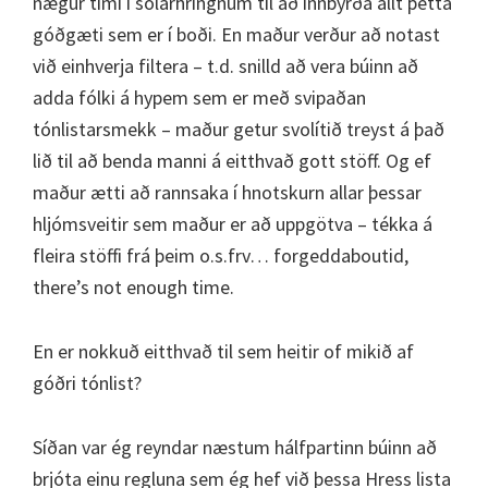
nægur tími í sólarhringnum til að innbyrða allt þetta
góðgæti sem er í boði. En maður verður að notast
við einhverja filtera – t.d. snilld að vera búinn að
adda fólki á hypem sem er með svipaðan
tónlistarsmekk – maður getur svolítið treyst á það
lið til að benda manni á eitthvað gott stöff. Og ef
maður ætti að rannsaka í hnotskurn allar þessar
hljómsveitir sem maður er að uppgötva – tékka á
fleira stöffi frá þeim o.s.frv… forgeddaboutid,
there’s not enough time.
En er nokkuð eitthvað til sem heitir of mikið af
góðri tónlist?
Síðan var ég reyndar næstum hálfpartinn búinn að
brjóta einu regluna sem ég hef við þessa Hress lista