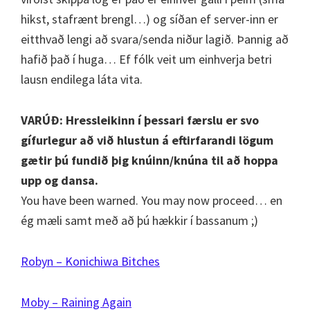
hikst, stafrænt brengl…) og síðan ef server-inn er
eitthvað lengi að svara/senda niður lagið. Þannig að
hafið það í huga… Ef fólk veit um einhverja betri
lausn endilega láta vita.
VARÚÐ: Hressleikinn í þessari færslu er svo
gífurlegur að við hlustun á eftirfarandi lögum
gætir þú fundið þig knúinn/knúna til að hoppa
upp og dansa.
You have been warned. You may now proceed… en
ég mæli samt með að þú hækkir í bassanum ;)
Robyn – Konichiwa Bitches
Moby – Raining Again