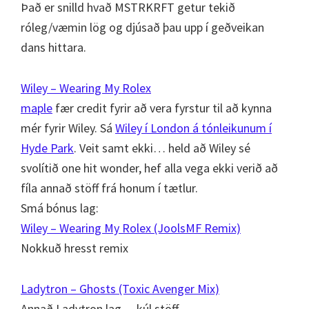
Það er snilld hvað MSTRKRFT getur tekið
róleg/væmin lög og djúsað þau upp í geðveikan
dans hittara.
Wiley – Wearing My Rolex
maple
fær credit fyrir að vera fyrstur til að kynna
mér fyrir Wiley. Sá
Wiley í London á tónleikunum í
Hyde Park
. Veit samt ekki… held að Wiley sé
svolítið one hit wonder, hef alla vega ekki verið að
fíla annað stöff frá honum í tætlur.
Smá bónus lag:
Wiley – Wearing My Rolex (JoolsMF Remix)
Nokkuð hresst remix
Ladytron – Ghosts (Toxic Avenger Mix)
Annað Ladytron lag… kúl stöff.