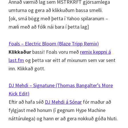
Annað væmið lag sem MSTRKRFT gjörsamlega
umturna og gera að klikkuðum bassa smelli.
[ok, smá bögg með þetta í Yahoo spilaranum –
mæli með að fólk nái bara í þetta lag]
Foals – Electric Bloom (Blaze Tripp Remix)
Klikkaður
bassi! Foals voru með
remix keppni á
last.fm
og þetta var eitt af mixunum sem var sent
inn. Klikkað gott.
DJ Mehdi – Signatune (Thomas Bangalter’s More
Kick Edit)
Eftir að hafa séð
DJ Mehdi á Sónar
fór maður að
fylgjast með honum (í gegnum Hype Machine
náttúrulega) og hann er að gera nokkuð góða hluti.