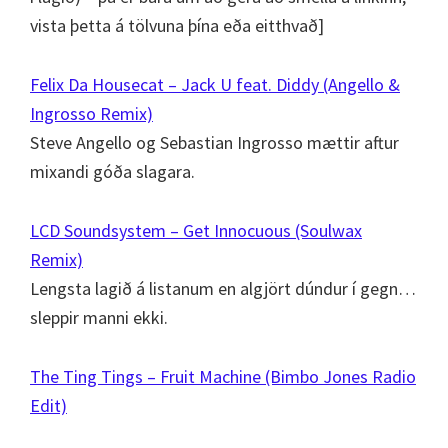
vista þetta á tölvuna þína eða eitthvað]
Felix Da Housecat – Jack U feat. Diddy (Angello &
Ingrosso Remix)
Steve Angello og Sebastian Ingrosso mættir aftur
mixandi góða slagara.
LCD Soundsystem – Get Innocuous (Soulwax
Remix)
Lengsta lagið á listanum en algjört dúndur í gegn…
sleppir manni ekki.
The Ting Tings – Fruit Machine (Bimbo Jones Radio
Edit)