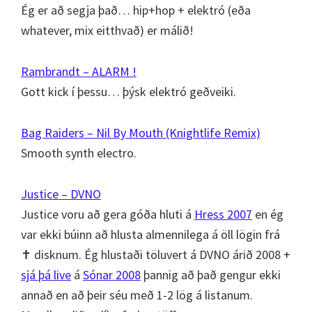
Ég er að segja það… hip+hop + elektró (eða
whatever, mix eitthvað) er málið!
Rambrandt – ALARM !
Gott kick í þessu… þýsk elektró geðveiki.
Bag Raiders – Nil By Mouth (Knightlife Remix)
Smooth synth electro.
Justice – DVNO
Justice voru að gera góða hluti á
Hress 2007
en ég
var ekki búinn að hlusta almennilega á öll lögin frá
✝ disknum. Ég hlustaði töluvert á DVNO árið 2008 +
sjá þá live
á
Sónar 2008
þannig að það gengur ekki
annað en að þeir séu með 1-2 lög á listanum.