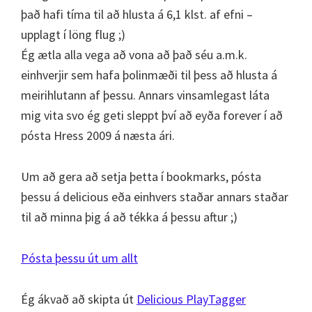
það hafi tíma til að hlusta á 6,1 klst. af efni –
upplagt í löng flug ;)
Ég ætla alla vega að vona að það séu a.m.k.
einhverjir sem hafa þolinmæði til þess að hlusta á
meirihlutann af þessu. Annars vinsamlegast láta
mig vita svo ég geti sleppt því að eyða forever í að
pósta Hress 2009 á næsta ári.
Um að gera að setja þetta í bookmarks, pósta
þessu á delicious eða einhvers staðar annars staðar
til að minna þig á að tékka á þessu aftur ;)
Pósta þessu út um allt
Ég ákvað að skipta út
Delicious PlayTagger