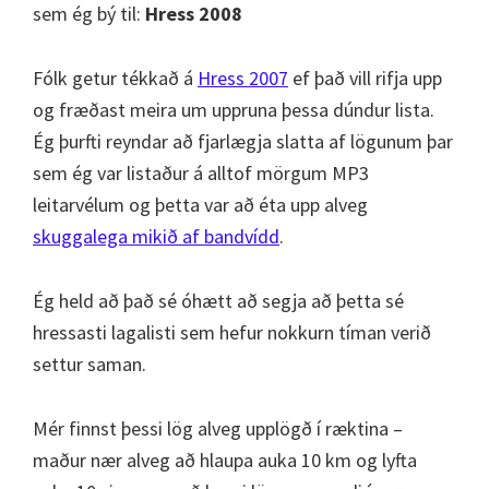
sem ég bý til:
Hress 2008
Fólk getur tékkað á
Hress 2007
ef það vill rifja upp
og fræðast meira um uppruna þessa dúndur lista.
Ég þurfti reyndar að fjarlægja slatta af lögunum þar
sem ég var listaður á alltof mörgum MP3
leitarvélum og þetta var að éta upp alveg
skuggalega mikið af bandvídd
.
Ég held að það sé óhætt að segja að þetta sé
hressasti lagalisti sem hefur nokkurn tíman verið
settur saman.
Mér finnst þessi lög alveg upplögð í ræktina –
maður nær alveg að hlaupa auka 10 km og lyfta