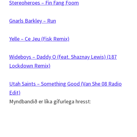
Stereoheroes – Fin Fang Foom
Gnarls Barkley – Run
Yelle – Ce Jeu (Fisk Remix)
Wideboys – Daddy O (feat. Shaznay Lewis) (187
Lockdown Remix)
Utah Saints – Something Good (Van She 08 Radio
Edit)
Myndbandið er líka gífurlega hresst: