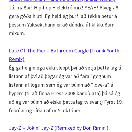
Já, maður! Hip-hop + elektró mix! YEAH! Alveg að
gera góða hluti. Ég held ég þurfi að tékka betur á
þessum Yuksek, hann er að dúndra út klikkuðum
mixum.
Late Of The Pier – Bathroom Gurgle (Tronik Youth
Remix)
Ég gat eiginlega ekki sleppt því að setja þetta lag á
listann af því að þegar ég var að fara í gegnum
listann af lögum sem ég var búinn að “love-a” á
hypem (til að finna Hress 2008 kandídata) þá sá ég
að ég var búinn að elska þetta lag tvisvar ;) Fyrst 19.
febrúar og síðan aftur 5. október.
Jay-Z – Jokin’ Jay-Z (Remixed by Don Rimini)