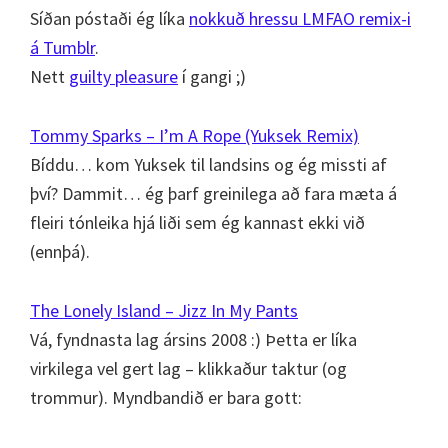
Síðan póstaði ég líka
nokkuð hressu LMFAO remix-i
á Tumblr
.
Nett
guilty pleasure
í gangi ;)
Tommy Sparks – I’m A Rope (Yuksek Remix)
Bíddu… kom Yuksek til landsins og ég missti af
því? Dammit… ég þarf greinilega að fara mæta á
fleiri tónleika hjá liði sem ég kannast ekki við
(ennþá).
The Lonely Island – Jizz In My Pants
Vá, fyndnasta lag ársins 2008 :) Þetta er líka
virkilega vel gert lag – klikkaður taktur (og
trommur). Myndbandið er bara gott: