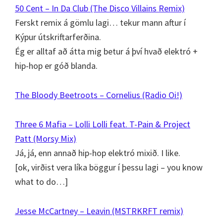
50 Cent – In Da Club (The Disco Villains Remix)
Ferskt remix á gömlu lagi… tekur mann aftur í
Kýpur útskriftarferðina.
Ég er alltaf að átta mig betur á því hvað elektró +
hip-hop er góð blanda.
The Bloody Beetroots – Cornelius (Radio Oi!)
Three 6 Mafia – Lolli Lolli feat. T-Pain & Project
Patt (Morsy Mix)
Já, já, enn annað hip-hop elektró mixið. I like.
[ok, virðist vera líka böggur í þessu lagi – you know
what to do…]
Jesse McCartney – Leavin (MSTRKRFT remix)