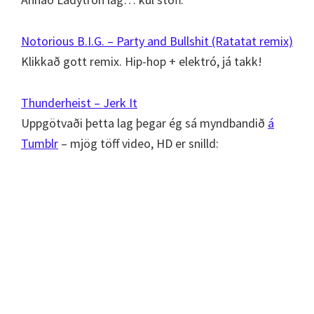
Notorious B.I.G. – Party and Bullshit (Ratatat remix)
Klikkað gott remix. Hip-hop + elektró, já takk!
Thunderheist – Jerk It
Uppgötvaði þetta lag þegar ég sá myndbandið
á
Tumblr
– mjög töff video, HD er snilld: