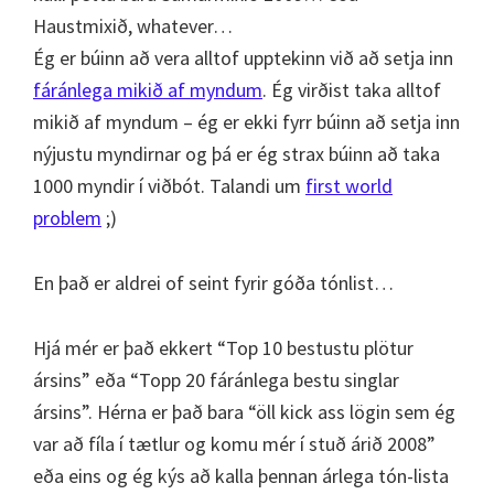
Haustmixið, whatever…
Ég er búinn að vera alltof upptekinn við að setja inn
fáránlega mikið af myndum
. Ég virðist taka alltof
mikið af myndum – ég er ekki fyrr búinn að setja inn
nýjustu myndirnar og þá er ég strax búinn að taka
1000 myndir í viðbót. Talandi um
first world
problem
;)
En það er aldrei of seint fyrir góða tónlist…
Hjá mér er það ekkert “Top 10 bestustu plötur
ársins” eða “Topp 20 fáránlega bestu singlar
ársins”. Hérna er það bara “öll kick ass lögin sem ég
var að fíla í tætlur og komu mér í stuð árið 2008”
eða eins og ég kýs að kalla þennan árlega tón-lista