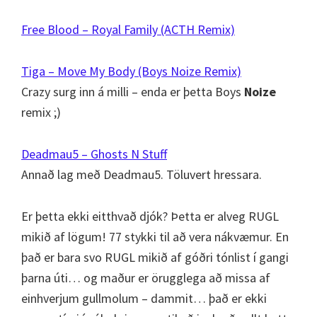
Free Blood – Royal Family (ACTH Remix)
Tiga – Move My Body (Boys Noize Remix)
Crazy surg inn á milli – enda er þetta Boys
Noize
remix ;)
Deadmau5 – Ghosts N Stuff
Annað lag með Deadmau5. Töluvert hressara.
Er þetta ekki eitthvað djók? Þetta er alveg RUGL
mikið af lögum! 77 stykki til að vera nákvæmur. En
það er bara svo RUGL mikið af góðri tónlist í gangi
þarna úti… og maður er örugglega að missa af
einhverjum gullmolum – dammit… það er ekki