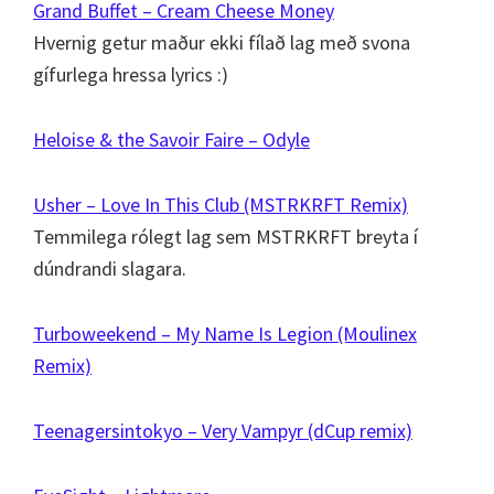
Grand Buffet – Cream Cheese Money
Hvernig getur maður ekki fílað lag með svona
gífurlega hressa lyrics :)
Heloise & the Savoir Faire – Odyle
Usher – Love In This Club (MSTRKRFT Remix)
Temmilega rólegt lag sem MSTRKRFT breyta í
dúndrandi slagara.
Turboweekend – My Name Is Legion (Moulinex
Remix)
Teenagersintokyo – Very Vampyr (dCup remix)