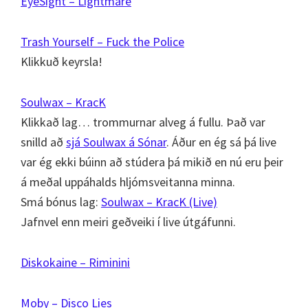
EyeSight – Lightmare
Trash Yourself – Fuck the Police
Klikkuð keyrsla!
Soulwax – KracK
Klikkað lag… trommurnar alveg á fullu. Það var
snilld að
sjá Soulwax á Sónar
. Áður en ég sá þá live
var ég ekki búinn að stúdera þá mikið en nú eru þeir
á meðal uppáhalds hljómsveitanna minna.
Smá bónus lag:
Soulwax – KracK (Live)
Jafnvel enn meiri geðveiki í live útgáfunni.
Diskokaine – Riminini
Moby – Disco Lies