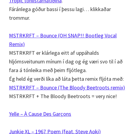
Tropic tónlistarhátíðina
.
Fáránlega góður bassi í þessu lagi… klikkaðar
trommur.
MSTRKRFT – Bounce (OH SNAP!! Bootleg Vocal
Remix)
MSTRKRFT er klárlega eitt af uppáhalds
hljómsveitunum mínum í dag og ég væri svo til í að
fara á tónleika með þeim fljótlega.
Ég held ég verði líka að láta þetta remix fljóta með:
MSTRKRFT – Bounce (The Bloody Beetroots remix)
MSTRKRFT + The Bloody Beetroots = very nice!
Yelle – À Cause Des Garçons
Junkie XL – 1967 Poem (feat. Steve Aoki)