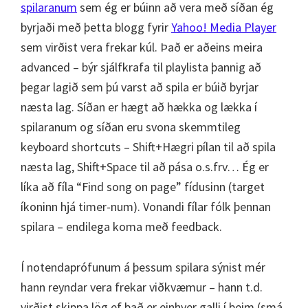
spilaranum
sem ég er búinn að vera með síðan ég
byrjaði með þetta blogg fyrir
Yahoo! Media Player
sem virðist vera frekar kúl. Það er aðeins meira
advanced – býr sjálfkrafa til playlista þannig að
þegar lagið sem þú varst að spila er búið byrjar
næsta lag. Síðan er hægt að hækka og lækka í
spilaranum og síðan eru svona skemmtileg
keyboard shortcuts – Shift+Hægri pílan til að spila
næsta lag, Shift+Space til að pása o.s.frv… Ég er
líka að fíla “Find song on page” fídusinn (target
íkoninn hjá timer-num). Vonandi fílar fólk þennan
spilara – endilega koma með feedback.
Í notendaprófunum á þessum spilara sýnist mér
hann reyndar vera frekar viðkvæmur – hann t.d.
virðist skippa lög ef það er einhver galli í þeim (smá