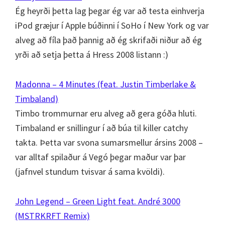
Ég heyrði þetta lag þegar ég var að testa einhverja
iPod græjur í Apple búðinni í SoHo í New York og var
alveg að fíla það þannig að ég skrifaði niður að ég
yrði að setja þetta á Hress 2008 listann :)
Madonna – 4 Minutes (feat. Justin Timberlake &
Timbaland)
Timbo trommurnar eru alveg að gera góða hluti.
Timbaland er snillingur í að búa til killer catchy
takta. Þetta var svona sumarsmellur ársins 2008 –
var alltaf spilaður á Vegó þegar maður var þar
(jafnvel stundum tvisvar á sama kvöldi).
John Legend – Green Light feat. André 3000
(MSTRKRFT Remix)