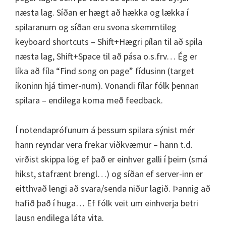
næsta lag. Síðan er hægt að hækka og lækka í
spilaranum og síðan eru svona skemmtileg
keyboard shortcuts – Shift+Hægri pílan til að spila
næsta lag, Shift+Space til að pása o.s.frv… Ég er
líka að fíla “Find song on page” fídusinn (target
íkoninn hjá timer-num). Vonandi fílar fólk þennan
spilara – endilega koma með feedback.
Í notendaprófunum á þessum spilara sýnist mér
hann reyndar vera frekar viðkvæmur – hann t.d.
virðist skippa lög ef það er einhver galli í þeim (smá
hikst, stafrænt brengl…) og síðan ef server-inn er
eitthvað lengi að svara/senda niður lagið. Þannig að
hafið það í huga… Ef fólk veit um einhverja betri
lausn endilega láta vita.