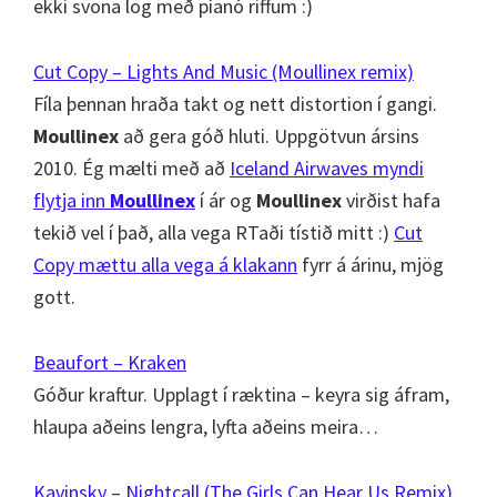
ekki svona lög með píanó riffum :)
Cut Copy – Lights And Music (Moullinex remix)
Fíla þennan hraða takt og nett distortion í gangi.
Moullinex
að gera góð hluti. Uppgötvun ársins
2010. Ég mælti með að
Iceland Airwaves myndi
flytja inn
Moullinex
í ár og
Moullinex
virðist hafa
tekið vel í það, alla vega RTaði tístið mitt :)
Cut
Copy mættu alla vega á klakann
fyrr á árinu, mjög
gott.
Beaufort – Kraken
Góður kraftur. Upplagt í ræktina – keyra sig áfram,
hlaupa aðeins lengra, lyfta aðeins meira…
Kavinsky – Nightcall (The Girls Can Hear Us Remix)