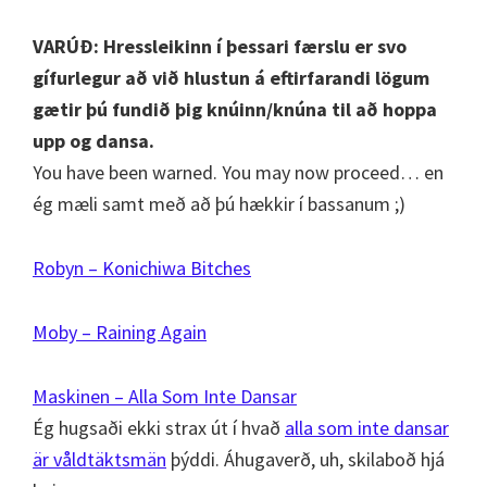
VARÚÐ: Hressleikinn í þessari færslu er svo
gífurlegur að við hlustun á eftirfarandi lögum
gætir þú fundið þig knúinn/knúna til að hoppa
upp og dansa.
You have been warned. You may now proceed… en
ég mæli samt með að þú hækkir í bassanum ;)
Robyn – Konichiwa Bitches
Moby – Raining Again
Maskinen – Alla Som Inte Dansar
Ég hugsaði ekki strax út í hvað
alla som inte dansar
är våldtäktsmän
þýddi. Áhugaverð, uh, skilaboð hjá