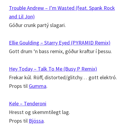
Trouble Andrew – I’m Wasted (feat. Spank Rock
and Lil Jon)
Góður crunk partý slagari.
Ellie Goulding – Starry Eyed (PYRAMID Remix)
Gott drum ‘n bass remix, góður kraftur í þessu.
Hey Today – Talk To Me (Busy P Remix)
Frekar kúl. Röff, distorted/glitchy… gott elektró.
Props til
Gumma
.
Kele – Tenderoni
Hresst og skemmtilegt lag.
Props til
Bjössa
.