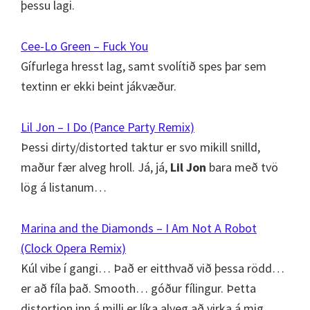
þessu lagi.
Cee-Lo Green – Fuck You
Gífurlega hresst lag, samt svolítið spes þar sem
textinn er ekki beint jákvæður.
Lil Jon – I Do (Pance Party Remix)
Þessi dirty/distorted taktur er svo mikill snilld,
maður fær alveg hroll. Já, já,
Lil Jon
bara með tvö
lög á listanum…
Marina and the Diamonds – I Am Not A Robot
(Clock Opera Remix)
Kúl vibe í gangi… Það er eitthvað við þessa rödd…
er að fíla það. Smooth… góður fílingur. Þetta
distortion inn á milli er líka alveg að virka á mig.