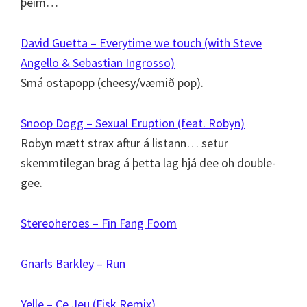
þeim…
David Guetta – Everytime we touch (with Steve
Angello & Sebastian Ingrosso)
Smá ostapopp (cheesy/væmið pop).
Snoop Dogg – Sexual Eruption (feat. Robyn)
Robyn mætt strax aftur á listann… setur
skemmtilegan brag á þetta lag hjá dee oh double-
gee.
Stereoheroes – Fin Fang Foom
Gnarls Barkley – Run
Yelle – Ce Jeu (Fisk Remix)