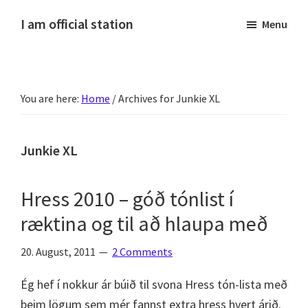
Skip
Skip
Skip
Skip
I am official station
Menu
to
to
to
to
Ljósmyndir,
primary
main
primary
footer
kvikmyndagagnrýni,
navigation
content
sidebar
ferðasögur,
You are here:
Home
/
Archives for Junkie XL
fréttir
af
Hannesi
Junkie XL
og
annað
Hress 2010 – góð tónlist í
skemmtilegt
ræktina og til að hlaupa með
:)
20. August, 2011
2 Comments
Ég hef í nokkur ár búið til svona Hress tón-lista með
þeim lögum sem mér fannst extra hress hvert árið.