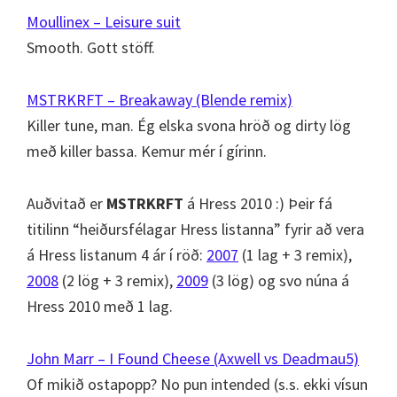
Moullinex – Leisure suit
Smooth. Gott stöff.
MSTRKRFT – Breakaway (Blende remix)
Killer tune, man. Ég elska svona hröð og dirty lög
með killer bassa. Kemur mér í gírinn.
Auðvitað er
MSTRKRFT
á Hress 2010 :) Þeir fá
titilinn “heiðursfélagar Hress listanna” fyrir að vera
á Hress listanum 4 ár í röð:
2007
(1 lag + 3 remix),
2008
(2 lög + 3 remix),
2009
(3 lög) og svo núna á
Hress 2010 með 1 lag.
John Marr – I Found Cheese (Axwell vs Deadmau5)
Of mikið ostapopp? No pun intended (s.s. ekki vísun