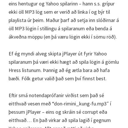
eins hentugur og Yahoo spilarinn – hann s.s. grípur
ekki öll MP3 lög sem er verið að linka í og býr til
playlista úr þeim. Maður þarf að setja inn slóðirnar á
öll MP3 lögin í stillingu á spilaranum eða benda á
ákveðna möppu (en þá væru lögin ekki í sömu röð).
Ef ég myndi alveg skipta jPlayer út fyrir Yahoo
spilaranum þá væri ekki hægt að spila lögin á gömlu
Hress listunum. Þannig að ég ætla bara að hafa
bæði. Fólk getur valið það sem því finnst best.
Eftir smá notendaprófanir virðist sem það sé
eitthvað vesen með “don-rimini_kung-fu.mp3″ í
þessum jPlayer – eins og skráin sé corrupt eða
eitthvað… En það virkar að spila lagið í gegnum