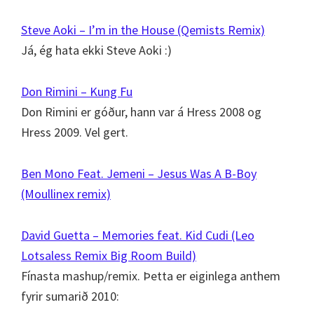
Steve Aoki – I’m in the House (Qemists Remix)
Já, ég hata ekki Steve Aoki :)
Don Rimini – Kung Fu
Don Rimini er góður, hann var á Hress 2008 og
Hress 2009. Vel gert.
Ben Mono Feat. Jemeni – Jesus Was A B-Boy
(Moullinex remix)
David Guetta – Memories feat. Kid Cudi (Leo
Lotsaless Remix Big Room Build)
Fínasta mashup/remix. Þetta er eiginlega anthem
fyrir sumarið 2010: