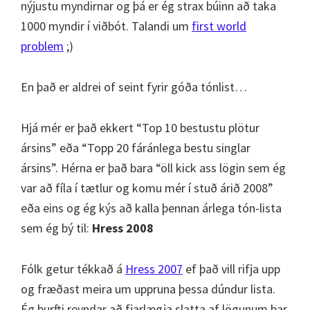
nýjustu myndirnar og þá er ég strax búinn að taka
1000 myndir í viðbót. Talandi um
first world
problem
;)
En það er aldrei of seint fyrir góða tónlist…
Hjá mér er það ekkert “Top 10 bestustu plötur
ársins” eða “Topp 20 fáránlega bestu singlar
ársins”. Hérna er það bara “öll kick ass lögin sem ég
var að fíla í tætlur og komu mér í stuð árið 2008”
eða eins og ég kýs að kalla þennan árlega tón-lista
sem ég bý til:
Hress 2008
Fólk getur tékkað á
Hress 2007
ef það vill rifja upp
og fræðast meira um uppruna þessa dúndur lista.
Ég þurfti reyndar að fjarlægja slatta af lögunum þar