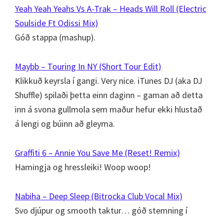
Yeah Yeah Yeahs Vs A-Trak – Heads Will Roll (Electric
Soulside Ft Odissi Mix)
Góð stappa (mashup).
Maybb – Touring In NY (Short Tour Edit)
Klikkuð keyrsla í gangi. Very nice. iTunes DJ (aka DJ
Shuffle) spilaði þetta einn daginn – gaman að detta
inn á svona gullmola sem maður hefur ekki hlustað
á lengi og búinn að gleyma.
Graffiti 6 – Annie You Save Me (Reset! Remix)
Hamingja og hressleiki! Woop woop!
Nabiha – Deep Sleep (Bitrocka Club Vocal Mix)
Svo djúpur og smooth taktur… góð stemning í