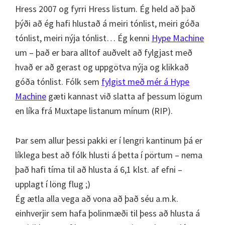
Hress 2007 og fyrri Hress listum. Ég held að það
þýði að ég hafi hlustað á meiri tónlist, meiri góða
tónlist, meiri nýja tónlist… Ég kenni
Hype Machine
um – það er bara alltof auðvelt að fylgjast með
hvað er að gerast og uppgötva nýja og klikkað
góða tónlist. Fólk sem
fylgist með mér á Hype
Machine
gæti kannast við slatta af þessum lögum
en líka frá Muxtape listanum mínum (RIP).
Þar sem allur þessi pakki er í lengri kantinum þá er
líklega best að fólk hlusti á þetta í pörtum – nema
það hafi tíma til að hlusta á 6,1 klst. af efni –
upplagt í löng flug ;)
Ég ætla alla vega að vona að það séu a.m.k.
einhverjir sem hafa þolinmæði til þess að hlusta á