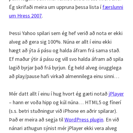
Ég skrifaði meira um uppruna þessa lista í
færslunni
um Hress 2007
.
Þessi Yahoo spilari sem ég hef verið að nota er ekki
alveg að gera sig 100%. Núna er allt í einu ekki
hægt að ýta á pásu og halda áfram frá sama stað.
Ef maður ýtir á pásu og vill svo halda áfram að spila
lagið byrjar það frá byrjun. Ég held alveg örugglega
að play/pause hafi virkað almennilega einu sinni…
Mér datt allt í einu í hug hvort ég gæti notað
jPlayer
– hann er voða hipp og kúl núna… HTML5 og fínerí
(s.s. betri stuðningur við iPhone en aðrir spilarar).
Það er meira að segja til
WordPress plugin
. En við
nánari athugun sýnist mér jPlayer ekki vera alveg