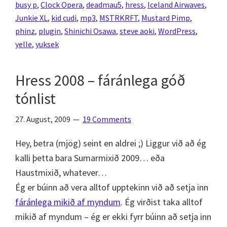
busy p
,
Clock Opera
,
deadmau5
,
hress
,
Iceland Airwaves
,
Junkie XL
,
kid cudi
,
mp3
,
MSTRKRFT
,
Mustard Pimp
,
phinz
,
plugin
,
Shinichi Osawa
,
steve aoki
,
WordPress
,
yelle
,
yuksek
Hress 2008 – fáránlega góð
tónlist
27. August, 2009
19 Comments
Hey, betra (mjög) seint en aldrei ;) Liggur við að ég
kalli þetta bara Sumarmixið 2009… eða
Haustmixið, whatever…
Ég er búinn að vera alltof upptekinn við að setja inn
fáránlega mikið af myndum
. Ég virðist taka alltof
mikið af myndum – ég er ekki fyrr búinn að setja inn