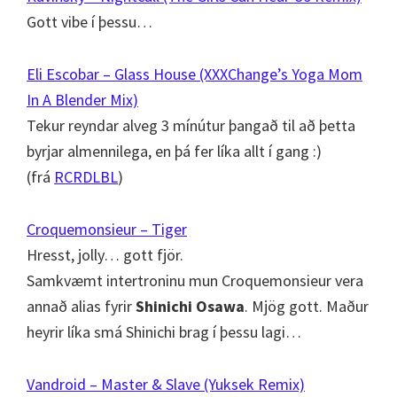
Gott vibe í þessu…
Eli Escobar – Glass House (XXXChange’s Yoga Mom
In A Blender Mix)
Tekur reyndar alveg 3 mínútur þangað til að þetta
byrjar almennilega, en þá fer líka allt í gang :)
(frá
RCRDLBL
)
Croquemonsieur – Tiger
Hresst, jolly… gott fjör.
Samkvæmt intertroninu mun Croquemonsieur vera
annað alias fyrir
Shinichi Osawa
. Mjög gott. Maður
heyrir líka smá Shinichi brag í þessu lagi…
Vandroid – Master & Slave (Yuksek Remix)