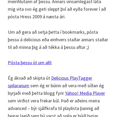
meirihlutann af þessu. Annars vinsamlegast láta
mig vita svo ég geti sleppt því að eyða forever í að
pósta Hress 2009 á næsta ári.
Um að gera að setja þetta í bookmarks, pósta
þessu á delicious eða einhvers staðar annars staðar
til að minna þig á að tékka á þessu aftur ;)
Pósta þessu út um allt
Ég ákvað að skipta út
Delicious PlayTagger
spilaranum
sem ég er búinn að vera með síðan ég
byrjaði með þetta blogg fyrir
Yahoo! Media Player
sem virðist vera frekar kúl. Það er aðeins meira
advanced – býr sjálfkrafa til playlista þannig að
þegar lagið sem þú varst að spila er búið byrjar