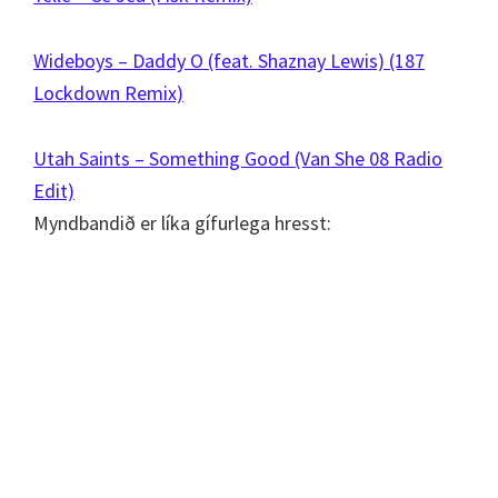
Wideboys – Daddy O (feat. Shaznay Lewis) (187
Lockdown Remix)
Utah Saints – Something Good (Van She 08 Radio
Edit)
Myndbandið er líka gífurlega hresst: