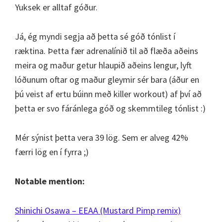
Yuksek er alltaf góður.
Já, ég myndi segja að þetta sé góð tónlist í
ræktina. Þetta fær adrenalínið til að flæða aðeins
meira og maður getur hlaupið aðeins lengur, lyft
lóðunum oftar og maður gleymir sér bara (áður en
þú veist af ertu búinn með killer workout) af því að
þetta er svo fáránlega góð og skemmtileg tónlist :)
Mér sýnist þetta vera 39 lög. Sem er alveg 42%
færri lög en í fyrra ;)
Notable mention:
Shinichi Osawa – EEAA (Mustard Pimp remix)