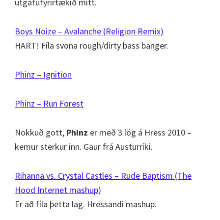
útgáfufyrirtækið mitt.
Boys Noize – Avalanche (Religion Remix)
HART! Fíla svona rough/dirty bass banger.
Phinz – Ignition
Phinz – Run Forest
Nokkuð gott,
Phinz
er með 3 lög á Hress 2010 –
kemur sterkur inn. Gaur frá Austurríki.
Rihanna vs. Crystal Castles – Rude Baptism (The
Hood Internet mashup)
Er að fíla þetta lag. Hressandi mashup.