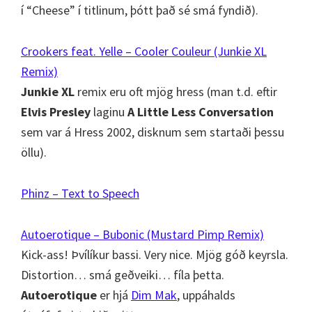
í “Cheese” í titlinum, þótt það sé smá fyndið).
Crookers feat. Yelle – Cooler Couleur (Junkie XL
Remix)
Junkie XL
remix eru oft mjög hress (man t.d. eftir
Elvis Presley
laginu
A Little Less Conversation
sem var á Hress 2002, disknum sem startaði þessu
öllu).
Phinz – Text to Speech
Autoerotique – Bubonic (Mustard Pimp Remix)
Kick-ass! Þvílíkur bassi. Very nice. Mjög góð keyrsla.
Distortion… smá geðveiki… fíla þetta.
Autoerotique
er hjá
Dim Mak
, uppáhalds