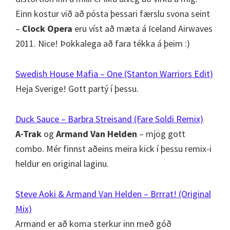
Einn kostur við að pósta þessari færslu svona seint
–
Clock Opera
eru víst að mæta á Iceland Airwaves
2011. Nice! Þokkalega að fara tékka á þeim :)
Swedish House Mafia – One (Stanton Warriors Edit)
Heja Sverige! Gott partý í þessu.
Duck Sauce – Barbra Streisand (Fare Soldi Remix)
A-Trak
og
Armand Van Helden
– mjög gott
combo. Mér finnst aðeins meira kick í þessu remix-i
heldur en original laginu.
Steve Aoki & Armand Van Helden – Brrrat! (Original
Mix)
Armand er að koma sterkur inn með góð