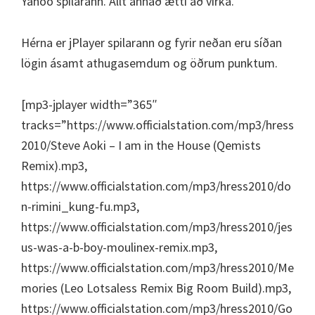
Yahoo spilarann. Allt annað ætti að virka.
Hérna er jPlayer spilarann og fyrir neðan eru síðan
lögin ásamt athugasemdum og öðrum punktum.
[mp3-jplayer width=”365″
tracks=”https://www.officialstation.com/mp3/hress
2010/Steve Aoki – I am in the House (Qemists
Remix).mp3,
https://www.officialstation.com/mp3/hress2010/do
n-rimini_kung-fu.mp3,
https://www.officialstation.com/mp3/hress2010/jes
us-was-a-b-boy-moulinex-remix.mp3,
https://www.officialstation.com/mp3/hress2010/Me
mories (Leo Lotsaless Remix Big Room Build).mp3,
https://www.officialstation.com/mp3/hress2010/Go