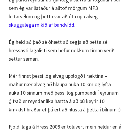
sem ég var listaður á alltof mörgum MP3
leitarvélum og þetta var að éta upp alveg
skuggalega mikið af bandvídd
.
Ég held að það sé óhætt að segja að þetta sé
hressasti lagalisti sem hefur nokkurn tíman verið
settur saman.
Mér finnst þessi lög alveg upplögð í ræktina –
maður nær alveg að hlaupa auka 10 km og lyfta
auka 10 sinnum með þessi lög pumpandi í eyrunum
;) Það er reyndar líka hætta á að þú keyrir 10
km/klst hraðar ef þú ert að hlusta á þetta í bílnum :)
Fjöldi laga á Hress 2008 er töluvert meiri heldur en á