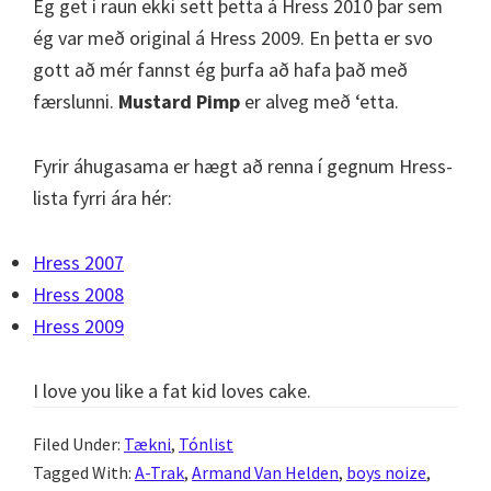
Ég get í raun ekki sett þetta á Hress 2010 þar sem
ég var með original á Hress 2009. En þetta er svo
gott að mér fannst ég þurfa að hafa það með
færslunni.
Mustard Pimp
er alveg með ‘etta.
Fyrir áhugasama er hægt að renna í gegnum Hress-
lista fyrri ára hér:
Hress 2007
Hress 2008
Hress 2009
I love you like a fat kid loves cake.
Filed Under:
Tækni
,
Tónlist
Tagged With:
A-Trak
,
Armand Van Helden
,
boys noize
,