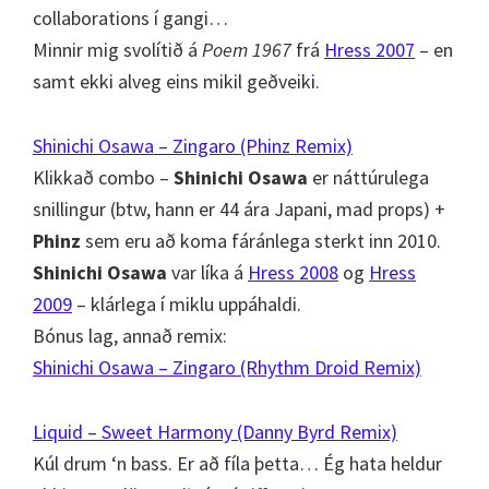
collaborations í gangi…
Minnir mig svolítið á
Poem 1967
frá
Hress 2007
– en
samt ekki alveg eins mikil geðveiki.
Shinichi Osawa – Zingaro (Phinz Remix)
Klikkað combo –
Shinichi Osawa
er náttúrulega
snillingur (btw, hann er 44 ára Japani, mad props) +
Phinz
sem eru að koma fáránlega sterkt inn 2010.
Shinichi Osawa
var líka á
Hress 2008
og
Hress
2009
– klárlega í miklu uppáhaldi.
Bónus lag, annað remix:
Shinichi Osawa – Zingaro (Rhythm Droid Remix)
Liquid – Sweet Harmony (Danny Byrd Remix)
Kúl drum ‘n bass. Er að fíla þetta… Ég hata heldur