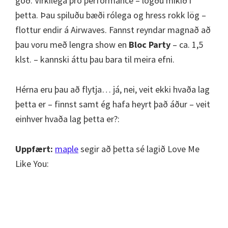
góð. Virkilega pro performance – lögðu mikið í
þetta. Þau spiluðu bæði rólega og hress rokk lög –
flottur endir á Airwaves. Fannst reyndar magnað að
þau voru með lengra show en
Bloc Party
– ca. 1,5
klst. – kannski áttu þau bara til meira efni.
Hérna eru þau að flytja… já, nei, veit ekki hvaða lag
þetta er – finnst samt ég hafa heyrt það áður – veit
einhver hvaða lag þetta er?:
Uppfært:
maple
segir að þetta sé lagið Love Me
Like You: