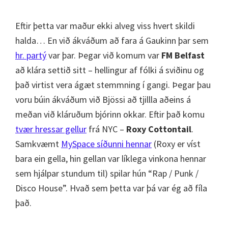
Eftir þetta var maður ekki alveg viss hvert skildi
halda… En við ákváðum að fara á Gaukinn þar sem
hr. partý
var þar. Þegar við komum var
FM Belfast
að klára settið sitt – hellingur af fólki á sviðinu og
það virtist vera ágæt stemmning í gangi. Þegar þau
voru búin ákváðum við Bjössi að tjillla aðeins á
meðan við kláruðum bjórinn okkar. Eftir það komu
tvær hressar gellur
frá NYC –
Roxy Cottontail
.
Samkvæmt
MySpace síðunni hennar
(Roxy er víst
bara ein gella, hin gellan var líklega vinkona hennar
sem hjálpar stundum til) spilar hún “Rap / Punk /
Disco House”. Hvað sem þetta var þá var ég að fíla
það.