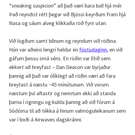
“sneaking suspicion” að það væri bara bull hjá mér.
Það reyndist rétt þegar við Bjössi keyrðum fram hjá
Nasa og sáum alveg klikkaða röð fyrir utan.
Við lögðum samt bílnum og reyndum við röðina.
Hún var aðeins lengri heldur en
föstudaginn
, en við
gáfum þessu smá séns. En röðin var lítið sem
ekkert að hreyfast – Dan Deacon var byrjaður
þannig að það var ólíklegt að röðin væri að fara
breytast á næstu ~45 mínútunum. Við vorum
næstum því aftastir og nenntum ekki að standa
þarna í rigningu og kulda þannig að við fórum á
Sódóma til að tékka á hinum valmöguleikanum sem
var í boði á Airwaves dagskránni.