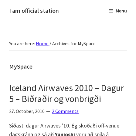
Skip
Skip
Skip
Skip
I am official station
Menu
to
to
to
to
Ljósmyndir,
primary
main
primary
footer
kvikmyndagagnrýni,
navigation
content
sidebar
ferðasögur,
You are here:
Home
/
Archives for MySpace
fréttir
af
Hannesi
MySpace
og
annað
Iceland Airwaves 2010 – Dagur
skemmtilegt
5 – Biðraðir og vonbrigði
:)
27. October, 2010
2 Comments
Síðasti dagur Airwaves ’10. Ég skoðaði off-venue
dagskrána og sá að
Yunioshi
voru að spila á