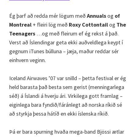
Ég þarf að redda mér lögum með
Annuals
og
of
Montreal
+ fleiri lög með
Roxy Cottontail
og
The
Teenagers
…og með fleirum ef ég rekst á það.
Verst að Íslendingar geta ekki auðveldlega keypt í
gegnum iTunes búlluna – jæja, maður reddar sér
einhvern veginn.
Iceland Airwaves ’07 var snilld – þetta festival er ég
held barasta það besta sem gerist (menningarlega
séð) á Íslandi á hverju ári. Virkilega gott framlag –
eiginlega bara fyndið/fáránlegt að norska ríkið sé
að styrkja þessa hátíð en ekki íslenska ríkið.
Þá er bara spurning hvaða mega-band Bjössi ætlar