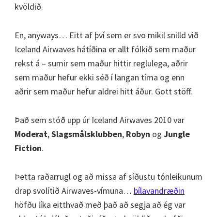
kvöldið.
En, anyways… Eitt af því sem er svo mikil snilld við
Iceland Airwaves hátíðina er allt fólkið sem maður
rekst á – sumir sem maður hittir reglulega, aðrir
sem maður hefur ekki séð í langan tíma og enn
aðrir sem maður hefur aldrei hitt áður. Gott stöff.
Það sem stóð upp úr Iceland Airwaves 2010 var
Moderat
,
Slagsmålsklubben
,
Robyn
og
Jungle
Fiction
.
Þetta raðarrugl og að missa af síðustu tónleikunum
drap svolítið Airwaves-vímuna…
bílavandræðin
höfðu líka eitthvað með það að segja að ég var