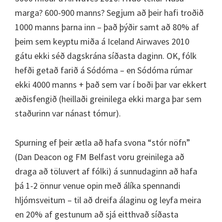
marga? 600-900 manns? Segjum að þeir hafi troðið
1000 manns þarna inn – það þýðir samt að 80% af
þeim sem keyptu miða á Iceland Airwaves 2010
gátu ekki séð dagskrána síðasta daginn. OK, fólk
hefði getað farið á Sódóma – en Sódóma rúmar
ekki 4000 manns + það sem var í boði þar var ekkert
æðisfengið (heillaði greinilega ekki marga þar sem
staðurinn var nánast tómur).
Spurning ef þeir ætla að hafa svona “stór nöfn”
(Dan Deacon og FM Belfast voru greinilega að
draga að töluvert af fólki) á sunnudaginn að hafa
þá 1-2 önnur venue opin með álíka spennandi
hljómsveitum – til að dreifa álaginu og leyfa meira
en 20% af gestunum að sjá eitthvað síðasta