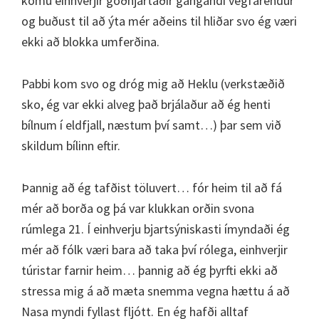
komu einhverjir góðhjartaðir gangandi vegfarendur
og buðust til að ýta mér aðeins til hliðar svo ég væri
ekki að blokka umferðina.
Pabbi kom svo og dróg mig að Heklu (verkstæðið
sko, ég var ekki alveg það brjálaður að ég henti
bílnum í eldfjall, næstum því samt…) þar sem við
skildum bílinn eftir.
Þannig að ég tafðist töluvert… fór heim til að fá
mér að borða og þá var klukkan orðin svona
rúmlega 21. Í einhverju bjartsýniskasti ímyndaði ég
mér að fólk væri bara að taka því rólega, einhverjir
túristar farnir heim… þannig að ég þyrfti ekki að
stressa mig á að mæta snemma vegna hættu á að
Nasa myndi fyllast fljótt. En ég hafði alltaf