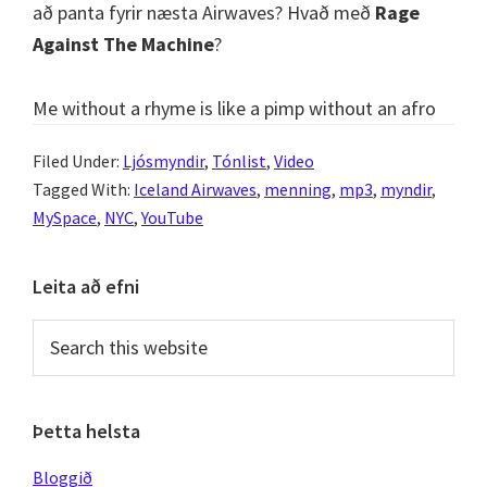
að panta fyrir næsta Airwaves? Hvað með
Rage
Against The Machine
?
Me without a rhyme is like a pimp without an afro
Filed Under:
Ljósmyndir
,
Tónlist
,
Video
Tagged With:
Iceland Airwaves
,
menning
,
mp3
,
myndir
,
MySpace
,
NYC
,
YouTube
Primary
Leita að efni
Sidebar
Search
this
website
Þetta helsta
Bloggið