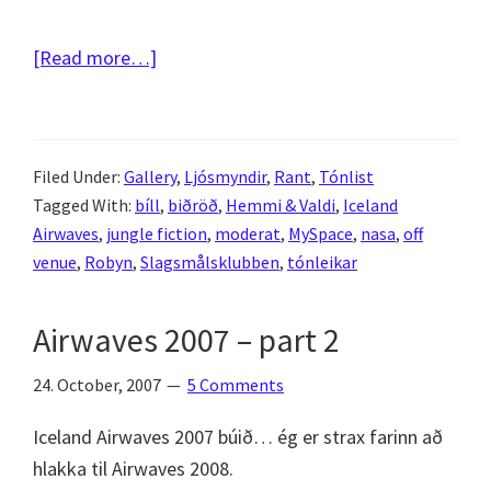
about
[Read more…]
Iceland
Airwaves
2010
Filed Under:
Gallery
,
Ljósmyndir
,
Rant
,
Tónlist
–
Tagged With:
bíll
,
biðröð
,
Hemmi & Valdi
,
Iceland
Dagur
Airwaves
,
jungle fiction
,
moderat
,
MySpace
,
nasa
,
off
5
venue
,
Robyn
,
Slagsmålsklubben
,
tónleikar
–
Biðraðir
Airwaves 2007 – part 2
og
vonbrigði
24. October, 2007
5 Comments
Iceland Airwaves 2007 búið… ég er strax farinn að
hlakka til Airwaves 2008.