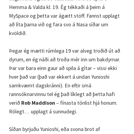
Hemma & Valda kl. 19. Ég tékkaði á þeim á
MySpace og þetta var ágætt stöff. Fannst upplagt
að líta þarna við og fara svo á Nasa síðar um
kvöldið.
Þegar ég mætti rúmlega 19 var alveg troðið út að
dyrum, en ég náði að troða mér inn um bakdyrnar.
Þar var bara einn gaur að spila á gítar – vissi ekki
hver það var (það var ekkert á undan Yunioshi
samkvæmt dagskránni). En eftir smá
rannsóknarvinnu tel ég það líklegt að þetta hafi
verið
Rob Maddison
– fínasta tónlist hjá honum.
Rólegt… upplagt á sunnudegi.
Síðan byrjuðu Yunioshi, eða svona brot af