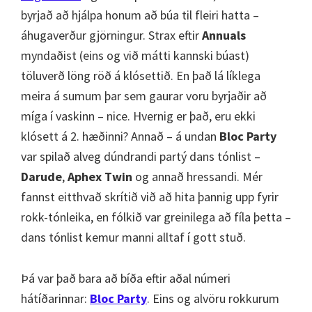
byrjað að hjálpa honum að búa til fleiri hatta –
áhugaverður gjörningur. Strax eftir
Annuals
myndaðist (eins og við mátti kannski búast)
töluverð löng röð á klósettið. En það lá líklega
meira á sumum þar sem gaurar voru byrjaðir að
míga í vaskinn – nice. Hvernig er það, eru ekki
klósett á 2. hæðinni? Annað – á undan
Bloc Party
var spilað alveg dúndrandi partý dans tónlist –
Darude
,
Aphex Twin
og annað hressandi. Mér
fannst eitthvað skrítið við að hita þannig upp fyrir
rokk-tónleika, en fólkið var greinilega að fíla þetta –
dans tónlist kemur manni alltaf í gott stuð.
Þá var það bara að bíða eftir aðal númeri
hátíðarinnar:
Bloc Party
. Eins og alvöru rokkurum