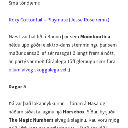
Smá tóndæmi:
Roxy Cottontail – Playmate (Jesse Rose remix)
Næst var haldið á Barinn þar sem
Moonbootica
héldu upp góðri elektró-dans stemmningu þar sem
maður dansaði af sér rassgatið langt fram á nótt.
hr. partý var með fáránlega töff gleraugu sem fara
öllum
alveg
skuggalega
vel
;)
Dagur 5
Þá var það lokahnykkurinn – fórum á Nasa og
náðum síðasta laginu hjá
Horsebox
. Síðan byrjuðu
The Magic Numbers
alveg á slaginu. Þau voru mjóg