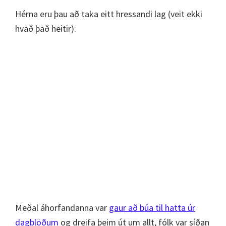
Hérna eru þau að taka eitt hressandi lag (veit ekki
hvað það heitir):
Meðal áhorfandanna var
gaur að búa til hatta úr
dagblöðum
og dreifa þeim út um allt, fólk var síðan