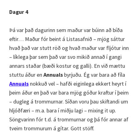
Dagur 4
Þá var það dagurinn sem maður var búinn að bíða
eftir… Maður fór beint á Listasafnið – mjög sáttur
hvað það var stutt röð og hvað maður var fljótur inn
– líklega þar sem það var svo mikið annað í gangi
annars staðar (bæði kostur og galli). En við mættu
stuttu áður en
Annuals
byrjuðu. Ég var bara að fíla
Annuals
nokkuð vel – hafði eiginlega ekkert heyrt í
þeim áður en það var bara mjög góður kraftur í þeim
– dugleg á trommurnar. Síðan voru þau skiftandi um
hljóðfæri – m.a. bara í miðju lagi – mixing it up.
Söngvarinn fór t.d. á trommurnar og þá fór annar af
tveim trommurum á gítar. Gott stöff.