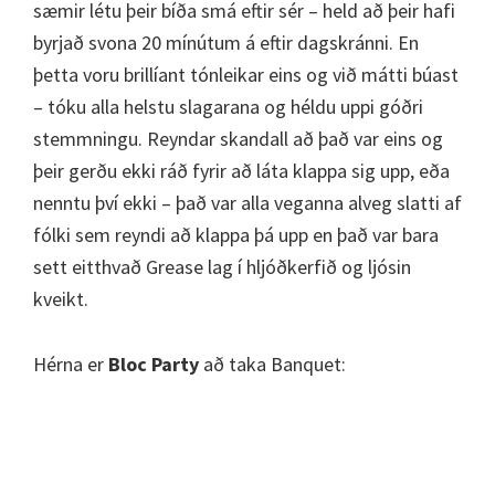
sæmir létu þeir bíða smá eftir sér – held að þeir hafi
byrjað svona 20 mínútum á eftir dagskránni. En
þetta voru brillíant tónleikar eins og við mátti búast
– tóku alla helstu slagarana og héldu uppi góðri
stemmningu. Reyndar skandall að það var eins og
þeir gerðu ekki ráð fyrir að láta klappa sig upp, eða
nenntu því ekki – það var alla veganna alveg slatti af
fólki sem reyndi að klappa þá upp en það var bara
sett eitthvað Grease lag í hljóðkerfið og ljósin
kveikt.
Hérna er
Bloc Party
að taka Banquet: