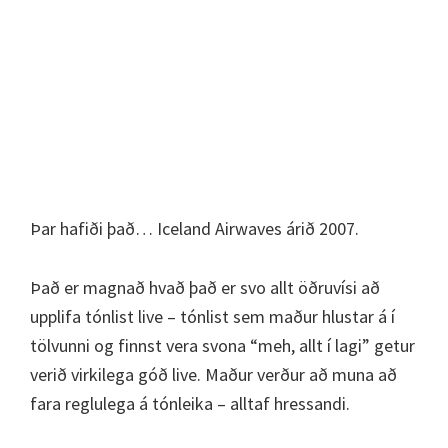
Þar hafiði það… Iceland Airwaves árið 2007.
Það er magnað hvað það er svo allt öðruvísi að
upplifa tónlist live – tónlist sem maður hlustar á í
tölvunni og finnst vera svona “meh, allt í lagi” getur
verið virkilega góð live. Maður verður að muna að
fara reglulega á tónleika – alltaf hressandi.