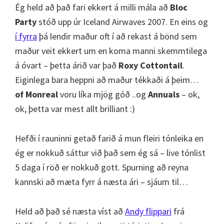
Ég held að það fari ekkert á milli mála að
Bloc
Party
stóð upp úr Iceland Airwaves 2007. En eins og
í fyrra
þá lendir maður oft í að rekast á bönd sem
maður veit ekkert um en koma manni skemmtilega
á óvart – þetta árið var það
Roxy Cottontail
.
Eiginlega bara heppni að maður tékkaði á þeim…
of Monreal
voru líka mjög góð ..og
Annuals
– ok,
ok, þetta var mest allt brilliant :)
Hefði í rauninni getað farið á mun fleiri tónleika en
ég er nokkuð sáttur við það sem ég sá – live tónlist
5 daga í röð er nokkuð gott. Spurning að reyna
kannski að mæta fyrr á næsta ári – sjáum til…
Held að það sé næsta víst að
Andy flippari
frá