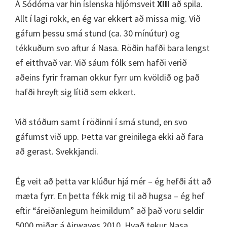
Á Sódóma var hin íslenska hljómsveit
XIII
að spila.
Allt í lagi rokk, en ég var ekkert að missa mig. Við
gáfum þessu smá stund (ca. 30 mínútur) og
tékkuðum svo aftur á Nasa. Röðin hafði bara lengst
ef eitthvað var. Við sáum fólk sem hafði verið
aðeins fyrir framan okkur fyrr um kvöldið og það
hafði hreyft sig lítið sem ekkert.
Við stóðum samt í röðinni í smá stund, en svo
gáfumst við upp. Þetta var greinilega ekki að fara
að gerast. Svekkjandi.
Ég veit að þetta var klúður hjá mér – ég hefði átt að
mæta fyrr. En þetta fékk mig til að hugsa – ég hef
eftir “áreiðanlegum heimildum” að það voru seldir
5000 miðar á Airwaves 2010. Hvað tekur Nasa