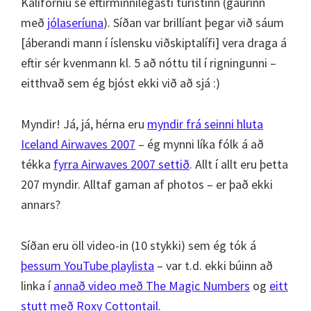
Kaliforníu sé eftirminnilegasti túristinn (gaurinn
með
jólaseríuna
). Síðan var brillíant þegar við sáum
[áberandi mann í íslensku viðskiptalífi]
vera draga á
eftir sér kvenmann kl. 5 að nóttu til í rigningunni –
eitthvað sem ég bjóst ekki við að sjá :)
Myndir! Já, já, hérna eru
myndir frá seinni hluta
Iceland Airwaves 2007
– ég mynni líka fólk á að
tékka
fyrra Airwaves 2007 settið
. Allt í allt eru þetta
207 myndir. Alltaf gaman af photos – er það ekki
annars?
Síðan eru öll video-in (10 stykki) sem ég tók á
þessum YouTube playlista
– var t.d. ekki búinn að
linka í
annað video með The Magic Numbers
og
eitt
stutt með Roxy Cottontail
.