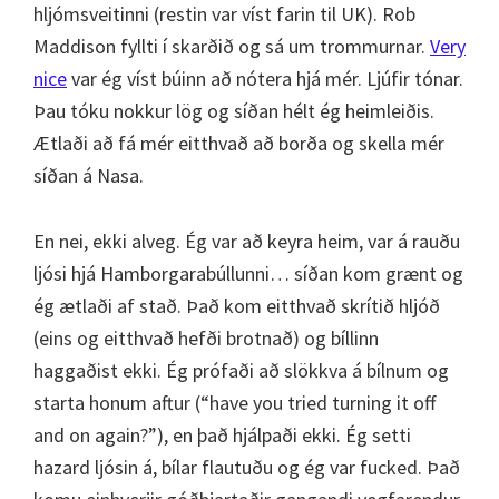
hljómsveitinni (restin var víst farin til UK). Rob
Maddison fyllti í skarðið og sá um trommurnar.
Very
nice
var ég víst búinn að nótera hjá mér. Ljúfir tónar.
Þau tóku nokkur lög og síðan hélt ég heimleiðis.
Ætlaði að fá mér eitthvað að borða og skella mér
síðan á Nasa.
En nei, ekki alveg. Ég var að keyra heim, var á rauðu
ljósi hjá Hamborgarabúllunni… síðan kom grænt og
ég ætlaði af stað. Það kom eitthvað skrítið hljóð
(eins og eitthvað hefði brotnað) og bíllinn
haggaðist ekki. Ég prófaði að slökkva á bílnum og
starta honum aftur (“have you tried turning it off
and on again?”), en það hjálpaði ekki. Ég setti
hazard ljósin á, bílar flautuðu og ég var fucked. Það