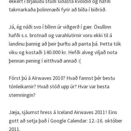
ekkert í brjáluðu stuði síðasta kvöldið og hafði
takmarkaða þolinmæði fyrir að bíða í biðröð.
Já, ég náði svo í bílinn úr viðgerð í gær. Öxullinn
hafði s.s. brotnað og varahlutirnir voru ekki til á
landinu þannig að þeir þurftu að panta þá. Þetta tók
viku og kostaði 140.000 kr. Hefði alveg viljað nota
þennan pening í eitthvað annað :(
Fórst þú á Airwaves 2010? Hvað fannst þér bestu
tónleikarnir? Hvað stóð upp úr? Hvar var besta
stemningin?
Jæja, sjáumst hress á Iceland Airwaves 2011! Eins
gott að setja það í Google Calendar: 12.-16. október
2011.