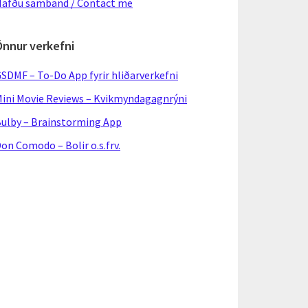
afðu samband / Contact me
Önnur verkefni
SDMF – To-Do App fyrir hliðarverkefni
ini Movie Reviews – Kvikmyndagagnrýni
ulby – Brainstorming App
on Comodo – Bolir o.s.frv.