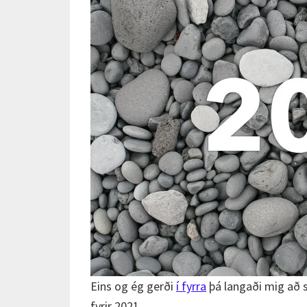
Eins og ég gerði
í fyrra
þá langaði mig að s
fyrir 2021.