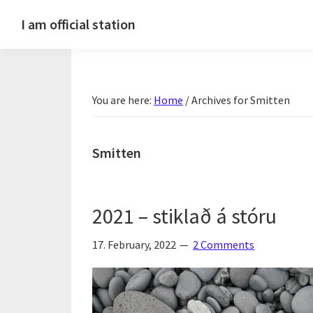
Skip
Skip
Skip
Skip
I am official station
to
to
to
to
Ljósmyndir,
primary
main
primary
footer
kvikmyndagagnrýni,
navigation
content
sidebar
ferðasögur,
You are here:
Home
/
Archives for Smitten
fréttir
af
Hannesi
Smitten
og
annað
skemmtilegt
2021 – stiklað á stóru
:)
17. February, 2022
2 Comments