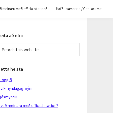
 meinaru með official station?
Hafðu samband / Contact me
Primary
eita að efni
Sidebar
earch
his
ebsite
Þetta helsta
loggið
vikmyndagagnrýni
jósmyndir
vað meinaru með official station?