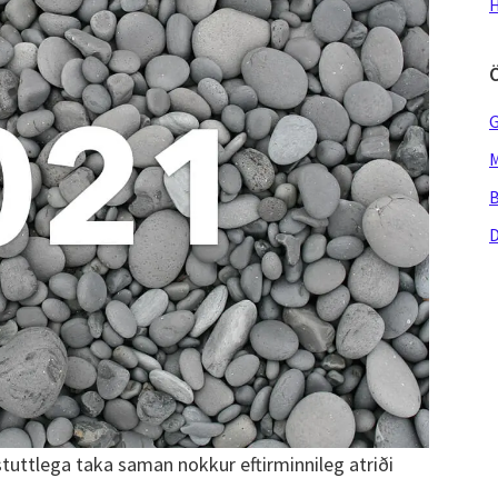
H
G
M
B
D
tuttlega taka saman nokkur eftirminnileg atriði