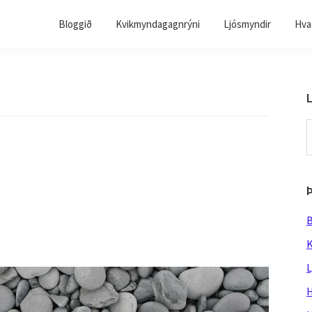
Bloggið
Kvikmyndagagnrýni
Ljósmyndir
Hvað
L
S
t
w
B
K
L
H