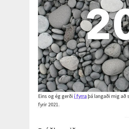
Eins og ég gerði
í fyrra
þá langaði mig að s
fyrir 2021.