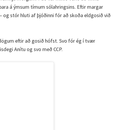
 bara á ýmsum tímum sólahringsins. Eftir margar
 – og stór hluti af þjóðinni fór að skoða eldgosið við
ögum eftir að gosið hófst. Svo fór ég í tvær
lisdegi Anítu og svo með CCP.