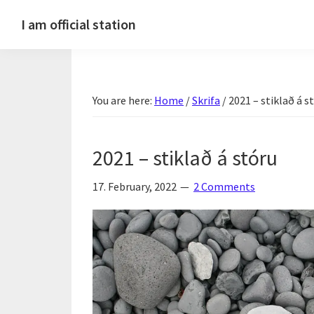
Skip
Skip
Skip
Skip
I am official station
to
to
to
to
Ljósmyndir,
primary
main
primary
footer
kvikmyndagagnrýni,
navigation
content
sidebar
ferðasögur,
You are here:
Home
/
Skrifa
/
2021 – stiklað á s
fréttir
af
Hannesi
2021 – stiklað á stóru
og
annað
17. February, 2022
2 Comments
skemmtilegt
:)