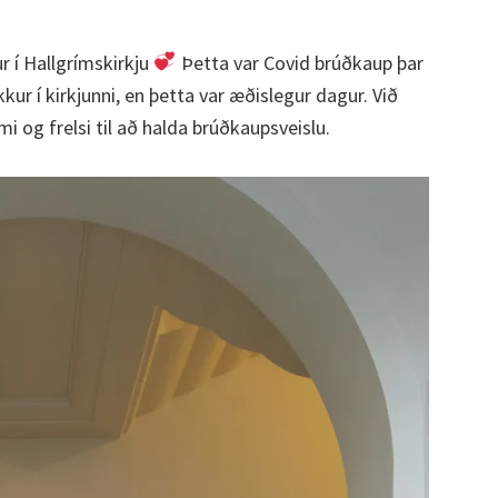
r í Hallgrímskirkju
Þetta var Covid brúðkaup þar
r í kirkjunni, en þetta var æðislegur dagur. Við
mi og frelsi til að halda brúðkaupsveislu.