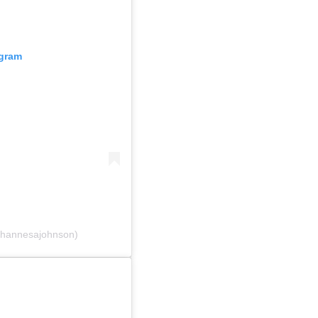
agram
@hannesajohnson)