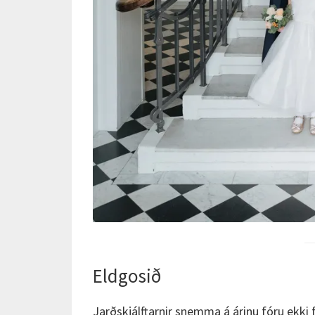
Eldgosið
Jarðskjálftarnir snemma á árinu fóru ekki