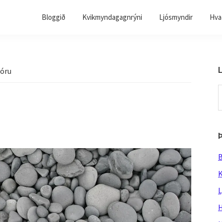
Bloggið
Kvikmyndagagnrýni
Ljósmyndir
Hvað
L
tóru
S
t
w
B
K
L
H