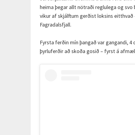
heima þegar allt nötraði reglulega og svo
vikur af skjálftum gerðist loksins eitthvað
Fagradalsfjall.
Fyrsta ferðin mín þangað var gangandi, 4 d
þyrluferðir að skoða gosið – fyrst á afmæ