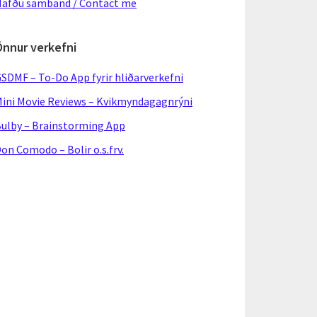
afðu samband / Contact me
Önnur verkefni
SDMF – To-Do App fyrir hliðarverkefni
ini Movie Reviews – Kvikmyndagagnrýni
ulby – Brainstorming App
on Comodo – Bolir o.s.frv.