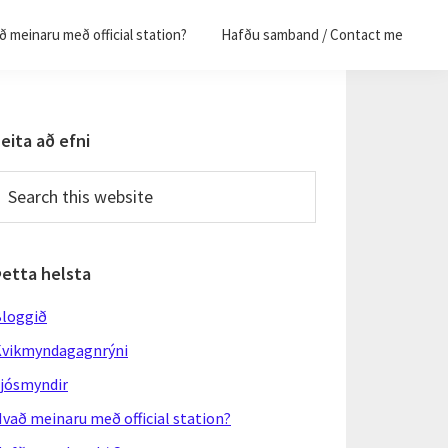
 meinaru með official station?
Hafðu samband / Contact me
Primary
eita að efni
Sidebar
earch
his
ebsite
Þetta helsta
loggið
vikmyndagagnrýni
jósmyndir
vað meinaru með official station?