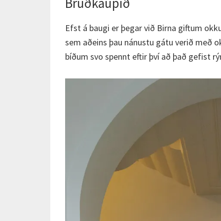
Brúðkaupið
Efst á baugi er þegar við Birna giftum okku
sem aðeins þau nánustu gátu verið með okku
bíðum svo spennt eftir því að það gefist rý