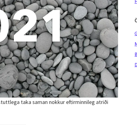
H
G
M
B
D
tuttlega taka saman nokkur eftirminnileg atriði