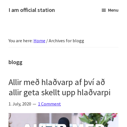
Skip
Skip
Skip
Skip
I am official station
Menu
to
to
to
to
Ljósmyndir,
primary
main
primary
footer
kvikmyndagagnrýni,
navigation
content
sidebar
ferðasögur,
You are here:
Home
/
Archives for blogg
fréttir
af
Hannesi
blogg
og
annað
Allir með hlaðvarp af því að
skemmtilegt
allir geta skellt upp hlaðvarpi
:)
1. July, 2020
1 Comment