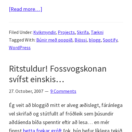
about
[Read more…]
Allir
með
Filed Under:
Kvikmyndir
,
Projects
,
Skrifa
,
Tækni
hlaðvarp
Tagged With:
Búnir með poppið
,
Bjössi
,
blogg
,
Spotify
,
af
WordPress
því
að
Ritstuldur! Fossvogskonan
allir
svífst einskis…
geta
skellt
27. October, 2007
9 Comments
upp
hlaðvarpi
Ég veit að bloggið mitt er alveg æðislegt, fáránlega
vel skrifað og stútfullt af fróðleik sem þúsundir
aðdáenda bíða spenntir eftir að lesa… en mér
finnst
þetta frekar gróft
[
ok, hún hefur líklega tekið