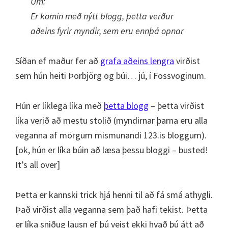
Um:
Er komin með nýtt blogg, þetta verður
aðeins fyrir myndir, sem eru ennþá opnar
Síðan ef maður fer að
grafa aðeins lengra
virðist
sem hún heiti Þorbjörg og búi… jú, í Fossvoginum.
Hún er líklega líka með
þetta blogg
– þetta virðist
líka verið að mestu stolið (myndirnar þarna eru alla
veganna af mörgum mismunandi 123.is bloggum).
[ok, hún er líka búin að læsa þessu bloggi – busted!
It’s all over]
Þetta er kannski trick hjá henni til að fá smá athygli.
Það virðist alla veganna sem það hafi tekist. Þetta
er líka sniðug lausn ef þú veist ekki hvað þú átt að