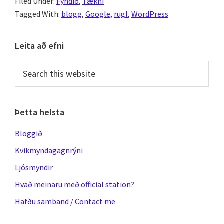
Filed Under:
Fyndið
,
Tækni
Tagged With:
blogg
,
Google
,
rugl
,
WordPress
Primary
Leita að efni
Sidebar
Search
this
website
Þetta helsta
Bloggið
Kvikmyndagagnrýni
Ljósmyndir
Hvað meinaru með official station?
Hafðu samband / Contact me