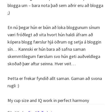
blogga um – bara nota það sem aðrir eru að blogga
;)
En nú þegar hún er búin að loka bloggunum sínum
væri fróðlegt að vita hvort hún haldi áfram að
kópera blogg færslur hjá öðrum og setja á bloggin
sín… Kannski er hún bara að safna saman
skemmtilegum færslum svo hún geti auðveldlega
skoðað þær aftur seinna. Hver veit…
Þetta er frekar fyndið allt saman. Gaman að svona
rugli :)
My cup size and IQ work in perfect harmony