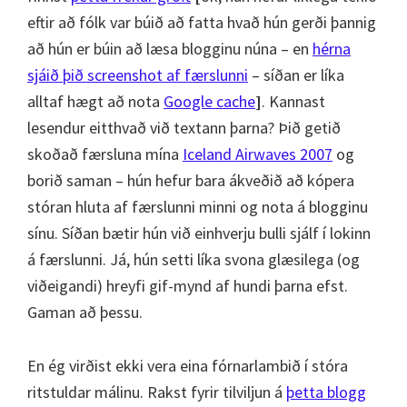
eftir að fólk var búið að fatta hvað hún gerði þannig
að hún er búin að læsa blogginu núna – en
hérna
sjáið þið screenshot af færslunni
– síðan er líka
alltaf hægt að nota
Google cache
]
. Kannast
lesendur eitthvað við textann þarna? Þið getið
skoðað færsluna mína
Iceland Airwaves 2007
og
borið saman – hún hefur bara ákveðið að kópera
stóran hluta af færslunni minni og nota á blogginu
sínu. Síðan bætir hún við einhverju bulli sjálf í lokinn
á færslunni. Já, hún setti líka svona glæsilega (og
viðeigandi) hreyfi gif-mynd af hundi þarna efst.
Gaman að þessu.
En ég virðist ekki vera eina fórnarlambið í stóra
ritstuldar málinu. Rakst fyrir tilviljun á
þetta blogg