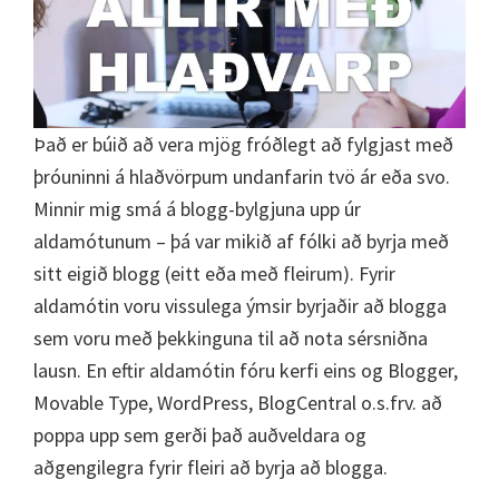
Það er búið að vera mjög fróðlegt að fylgjast með
þróuninni á hlaðvörpum undanfarin tvö ár eða svo.
Minnir mig smá á blogg-bylgjuna upp úr
aldamótunum – þá var mikið af fólki að byrja með
sitt eigið blogg (eitt eða með fleirum). Fyrir
aldamótin voru vissulega ýmsir byrjaðir að blogga
sem voru með þekkinguna til að nota sérsniðna
lausn. En eftir aldamótin fóru kerfi eins og Blogger,
Movable Type, WordPress, BlogCentral o.s.frv. að
poppa upp sem gerði það auðveldara og
aðgengilegra fyrir fleiri að byrja að blogga.