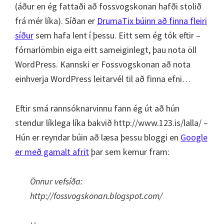
(áður en ég fattaði að fossvogskonan hafði stolið
frá mér líka). Síðan er
DrumaTix búinn að finna fleiri
síður
sem hafa lent í þessu. Eitt sem ég tók eftir –
fórnarlömbin eiga eitt sameiginlegt, þau nota öll
WordPress. Kannski er Fossvogskonan að nota
einhverja WordPress leitarvél til að finna efni…
Eftir smá rannsóknarvinnu fann ég út að hún
stendur líklega líka bakvið http://www.123.is/lalla/ –
Hún er reyndar búin að læsa þessu bloggi en
Google
er með gamalt afrit
þar sem kemur fram:
Önnur vefsíða:
http://fossvogskonan.blogspot.com/