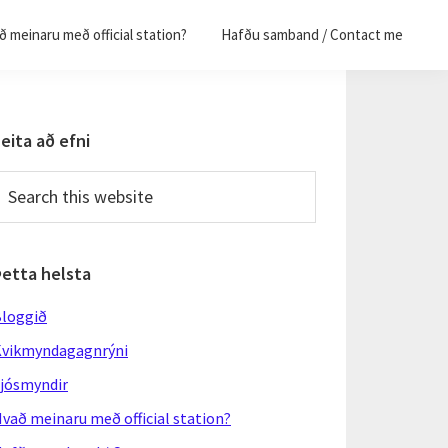
 meinaru með official station?
Hafðu samband / Contact me
Primary
eita að efni
Sidebar
earch
his
ebsite
Þetta helsta
loggið
vikmyndagagnrýni
jósmyndir
vað meinaru með official station?