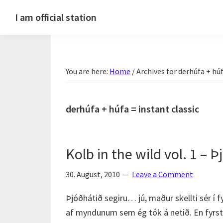
Skip
Skip
Skip
Skip
I am official station
to
to
to
to
Ljósmyndir,
primary
main
primary
footer
kvikmyndagagnrýni,
navigation
content
sidebar
ferðasögur,
You are here:
Home
/
Archives for derhúfa + húf
fréttir
af
Hannesi
derhúfa + húfa = instant classic
og
annað
skemmtilegt
Kolb in the wild vol. 1 – 
:)
30. August, 2010
Leave a Comment
Þjóðhátið segiru… jú, maður skellti sér í fyr
af myndunum sem ég tók á netið. En fyrst e