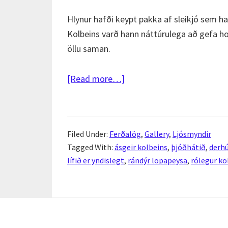
Hlynur hafði keypt pakka af sleikjó sem h
Kolbeins varð hann náttúrulega að gefa h
öllu saman.
about
[Read more…]
Kolb
in
the
Filed Under:
Ferðalög
,
Gallery
,
Ljósmyndir
wild
Tagged With:
ásgeir kolbeins
,
þjóðhátið
,
derhú
vol.
lífið er yndislegt
,
rándýr lopapeysa
,
rólegur ko
1
–
Þjóðhátíð
2010