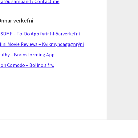
afðu samband / Contact me
Önnur verkefni
SDMF – To-Do App fyrir hliðarverkefni
ini Movie Reviews – Kvikmyndagagnrýni
ulby – Brainstorming App
on Comodo – Bolir o.s.frv.