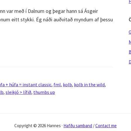
H
ann var með í Dalnum og þegar hann sá Ásgeir
onum eitt stykki. Ég náði auðvitað myndum af þessu
G
M
B
D
fa + húfa = instant classic
,
fml
,
kolb
,
kolb in the wild
,
lb
,
sleikjó > lífið
,
thumbs up
Copyright © 2026 Hannes ·
Hafðu samband
/
Contact me