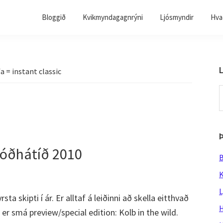
Bloggið
Kvikmyndagagnrýni
Ljósmyndir
Hvað
L
a = instant classic
S
t
w
Þjóðhátíð 2010
B
K
L
sta skipti í ár. Er alltaf á leiðinni að skella eitthvað
H
r smá preview/special edition: Kolb in the wild.