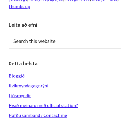
–
thumbs up
Þjóðhátíð
2010
Primary
Leita að efni
Sidebar
Search
this
website
Þetta helsta
Bloggið
Kvikmyndagagnrýni
Ljósmyndir
Hvað meinaru með official station?
Hafðu samband / Contact me