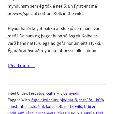
myndunum sem ég tók á netið. En fyrst er smá
preview/special edition: Kolb in the wild.
Hlynur hafði keypt pakka af sleikjó sem hann var
með í Dalnum og þegar hann sá Ásgeir Kolbeins
varð hann náttúrulega að gefa honum eitt stykki.
Ég náði auðvitað myndum af þessu öllu saman.
about
[Read more…]
Kolb
in
the
Filed Under:
Ferðalög
,
Gallery
,
Ljósmyndir
wild
Tagged With:
ásgeir kolbeins
,
þjóðhátið
,
derhúfa + húfa
vol.
= instant classic
,
fml
,
kolb
,
kolb in the wild
,
lífið er
1
yndislegt
,
rándýr lopapeysa
,
rólegur kolb
,
sleikjó > lífið
,