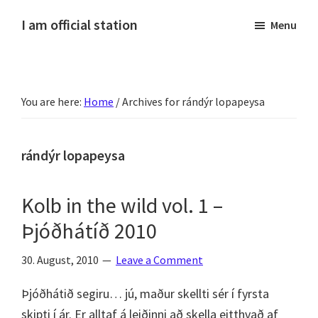
Skip
Skip
Skip
Skip
I am official station
Menu
to
to
to
to
Ljósmyndir,
primary
main
primary
footer
kvikmyndagagnrýni,
navigation
content
sidebar
ferðasögur,
You are here:
Home
/
Archives for rándýr lopapeysa
fréttir
af
Hannesi
rándýr lopapeysa
og
annað
Kolb in the wild vol. 1 –
skemmtilegt
Þjóðhátíð 2010
:)
30. August, 2010
Leave a Comment
Þjóðhátið segiru… jú, maður skellti sér í fyrsta
skipti í ár. Er alltaf á leiðinni að skella eitthvað af