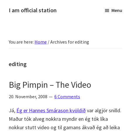
Skip
Skip
Skip
Skip
I am official station
Menu
to
to
to
to
Ljósmyndir,
primary
main
primary
footer
kvikmyndagagnrýni,
navigation
content
sidebar
ferðasögur,
You are here:
Home
/
Archives for editing
fréttir
af
Hannesi
editing
og
annað
Big Pimpin – The Video
skemmtilegt
:)
20. November, 2008
6 Comments
Já,
Ég er Hannes Smárason kvöldið
var algjör snilld.
Maður tók alveg nokkra myndir en ég tók líka
nokkur stutt video og til gamans ákvað ég að leika