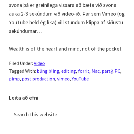
svona þá er greinilega vissara að bæta við svona
auka 2-3 sekúndum við video-ið. Þar sem Vimeo (og
YouTube held ég líka) vill stundum klippa af síðustu
sekúndurnar…
Wealth is of the heart and mind, not of the pocket.
Filed Under:
Video
Tagged With:
bling bling
,
editing
,
forrit
,
Mac
,
partý
,
PC
,
pimp
,
post production
,
vimeo
,
YouTube
Primary
Leita að efni
Sidebar
Search
this
website