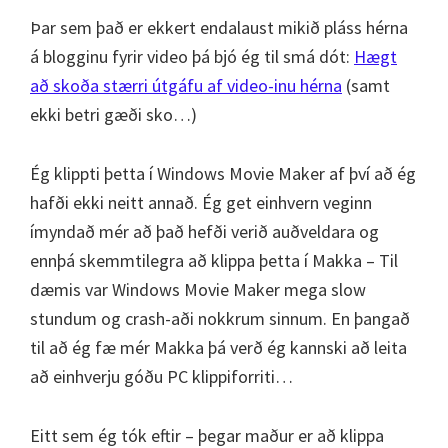
Þar sem það er ekkert endalaust mikið pláss hérna
á blogginu fyrir video þá bjó ég til smá dót:
Hægt
að skoða stærri útgáfu af video-inu hérna
(samt
ekki betri gæði sko…)
Ég klippti þetta í Windows Movie Maker af því að ég
hafði ekki neitt annað. Ég get einhvern veginn
ímyndað mér að það hefði verið auðveldara og
ennþá skemmtilegra að klippa þetta í Makka – Til
dæmis var Windows Movie Maker mega slow
stundum og crash-aði nokkrum sinnum. En þangað
til að ég fæ mér Makka þá verð ég kannski að leita
að einhverju góðu PC klippiforriti…
Eitt sem ég tók eftir – þegar maður er að klippa