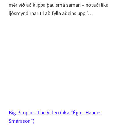
mér við að klippa þau smá saman – notaði líka
ljósmyndirnar til að fylla aðeins upp í…
Big Pimpin – The Video (aka “Ég er Hannes
Smárason”)