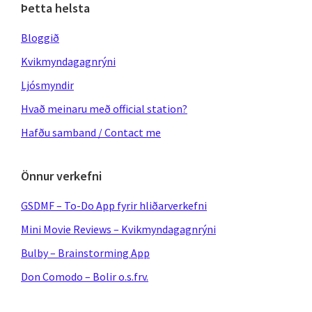
Þetta helsta
Bloggið
Kvikmyndagagnrýni
Ljósmyndir
Hvað meinaru með official station?
Hafðu samband / Contact me
Önnur verkefni
GSDMF – To-Do App fyrir hliðarverkefni
Mini Movie Reviews – Kvikmyndagagnrýni
Bulby – Brainstorming App
Don Comodo – Bolir o.s.frv.