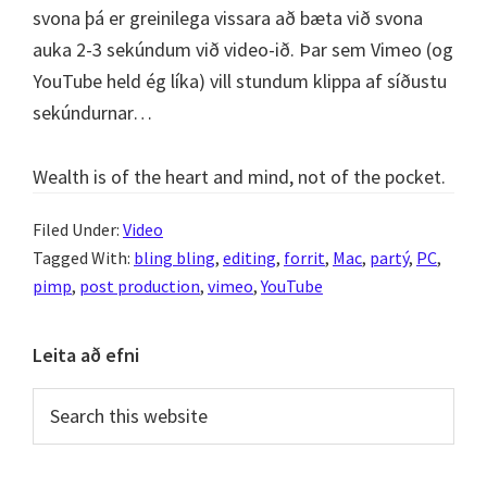
svona þá er greinilega vissara að bæta við svona
auka 2-3 sekúndum við video-ið. Þar sem Vimeo (og
YouTube held ég líka) vill stundum klippa af síðustu
sekúndurnar…
Wealth is of the heart and mind, not of the pocket.
Filed Under:
Video
Tagged With:
bling bling
,
editing
,
forrit
,
Mac
,
partý
,
PC
,
pimp
,
post production
,
vimeo
,
YouTube
Primary
Leita að efni
Sidebar
Search
this
website