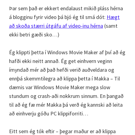
Þar sem það er ekkert endalaust mikið pláss hérna
á blogginu fyrir video þá bjó ég til smá dót:
Hægt
að skoða stærri útgáfu af video-inu hérna
(samt
ekki betri gæði sko…)
Ég klippti þetta í Windows Movie Maker af því að ég
hafði ekki neitt annað. Ég get einhvern veginn
ímyndað mér að það hefði verið auðveldara og
ennþá skemmtilegra að klippa þetta í Makka – Til
dæmis var Windows Movie Maker mega slow
stundum og crash-aði nokkrum sinnum. En þangað
til að ég fæ mér Makka þá verð ég kannski að leita
að einhverju góðu PC klippiforriti…
Eitt sem ég tók eftir – þegar maður er að klippa