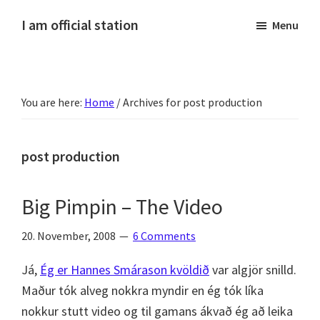
Skip
Skip
Skip
Skip
I am official station
Menu
to
to
to
to
Ljósmyndir,
primary
main
primary
footer
kvikmyndagagnrýni,
navigation
content
sidebar
ferðasögur,
You are here:
Home
/
Archives for post production
fréttir
af
Hannesi
post production
og
annað
Big Pimpin – The Video
skemmtilegt
:)
20. November, 2008
6 Comments
Já,
Ég er Hannes Smárason kvöldið
var algjör snilld.
Maður tók alveg nokkra myndir en ég tók líka
nokkur stutt video og til gamans ákvað ég að leika