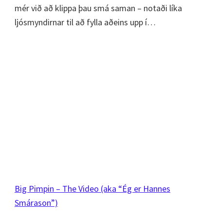
mér við að klippa þau smá saman – notaði líka
ljósmyndirnar til að fylla aðeins upp í…
Big Pimpin – The Video (aka “Ég er Hannes
Smárason”)