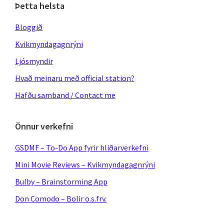
Þetta helsta
Bloggið
Kvikmyndagagnrýni
Ljósmyndir
Hvað meinaru með official station?
Hafðu samband / Contact me
Önnur verkefni
GSDMF – To-Do App fyrir hliðarverkefni
Mini Movie Reviews – Kvikmyndagagnrýni
Bulby – Brainstorming App
Don Comodo – Bolir o.s.frv.