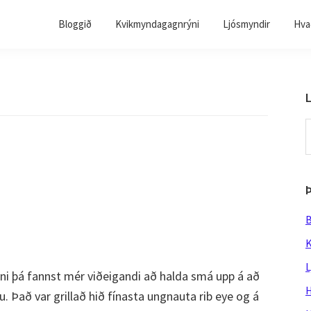
Bloggið
Kvikmyndagagnrýni
Ljósmyndir
Hvað
L
S
t
w
B
K
L
nni þá fannst mér viðeigandi að halda smá upp á að
H
u. Það var grillað hið fínasta ungnauta rib eye og á