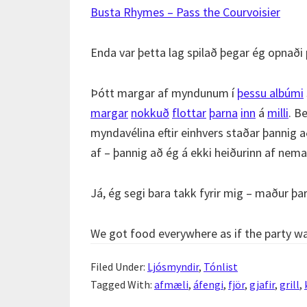
Busta Rhymes – Pass the Courvoisier
Enda var þetta lag spilað þegar ég opnaði 
Þótt margar af myndunum í
þessu albúmi
margar
nokkuð
flottar
þarna
inn
á
milli
. B
myndavélina eftir einhvers staðar þannig 
af – þannig að ég á ekki heiðurinn af nem
Já, ég segi bara takk fyrir mig – maður þa
We got food everywhere as if the party wa
Filed Under:
Ljósmyndir
,
Tónlist
Tagged With:
afmæli
,
áfengi
,
fjör
,
gjafir
,
grill
,