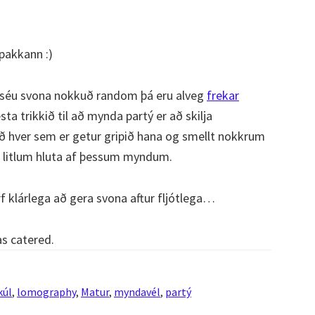
pakkann :)
séu svona nokkuð random þá eru alveg
frekar
esta trikkið til að mynda partý er að skilja
að hver sem er getur gripið hana og smellt nokkrum
a litlum hluta af þessum myndum.
rf klárlega að gera svona aftur fljótlega…
s catered.
kúl
,
lomography
,
Matur
,
myndavél
,
partý