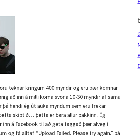
H
G
M
B
D
ið voru teknar kringum 400 myndir og eru þær komnar
nnig að inn á milli koma svona 10-30 myndir af sama
ndir þá hendi ég út auka myndum sem eru frekar
þetta skiptið… þetta er bara allur pakkinn. Ég
r inn á Facebook til að geta taggað þær alveg í
um og fá alltaf “Upload Failed. Please try again.” þá