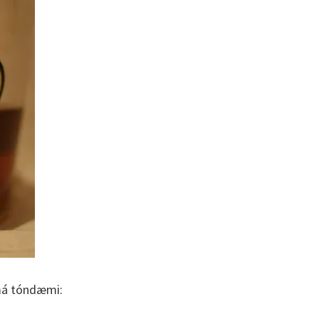
smá tóndæmi: