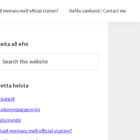
 meinaru með official station?
Hafðu samband / Contact me
Primary
eita að efni
Sidebar
earch
his
ebsite
Þetta helsta
loggið
vikmyndagagnrýni
jósmyndir
vað meinaru með official station?