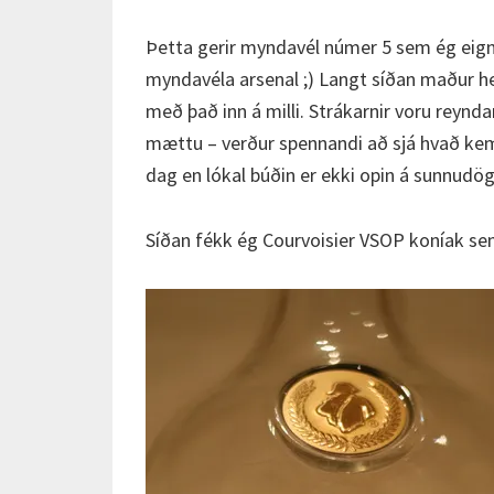
Þetta gerir myndavél númer 5 sem ég eig
myndavéla arsenal ;) Langt síðan maður hef
með það inn á milli. Strákarnir voru reynda
mættu – verður spennandi að sjá hvað kem
dag en lókal búðin er ekki opin á sunnudög
Síðan fékk ég Courvoisier VSOP koníak sem