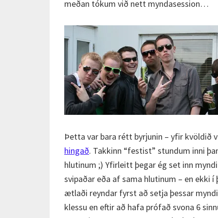
meðan tókum við nett myndasession…
Þetta var bara rétt byrjunin – yfir kvöld
hingað
. Takkinn “festist” stundum inni þa
hlutinum ;) Yfirleitt þegar ég set inn my
svipaðar eða af sama hlutinum – en ekki í 
ætlaði reyndar fyrst að setja þessar myndi
klessu en eftir að hafa prófað svona 6 sinn