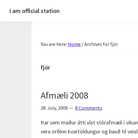
Skip
Skip
Skip
Skip
I am official station
to
to
to
to
Ljósmyndir,
primary
main
primary
footer
kvikmyndagagnrýni,
navigation
content
sidebar
ferðasögur,
You are here:
Home
/
Archives for fjör
fréttir
af
Hannesi
fjör
og
annað
skemmtilegt
Afmæli 2008
:)
28. July, 2008
8 Comments
Þar sem maður átti víst stórafmæli í viku
vera orðinn kvartöldungur og bauð til veisl