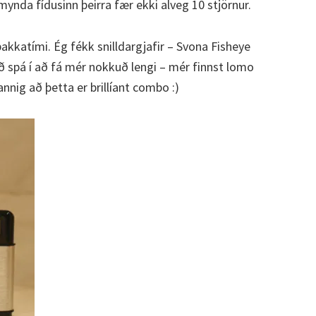
mynda fídusinn þeirra fær ekki alveg 10 stjörnur.
pakkatími. Ég fékk snilldargjafir – Svona Fisheye
 spá í að fá mér nokkuð lengi – mér finnst lomo
annig að þetta er brillíant combo :)