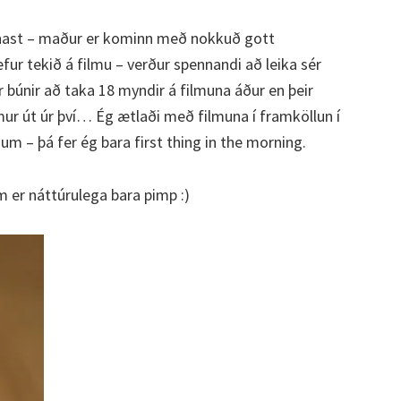
nast – maður er kominn með nokkuð gott
ur tekið á filmu – verður spennandi að leika sér
r búnir að taka 18 myndir á filmuna áður en þeir
ur út úr því… Ég ætlaði með filmuna í framköllun í
um – þá fer ég bara first thing in the morning.
 er náttúrulega bara pimp :)