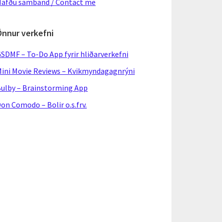
afðu samband / Contact me
Önnur verkefni
SDMF – To-Do App fyrir hliðarverkefni
ini Movie Reviews – Kvikmyndagagnrýni
ulby – Brainstorming App
on Comodo – Bolir o.s.frv.