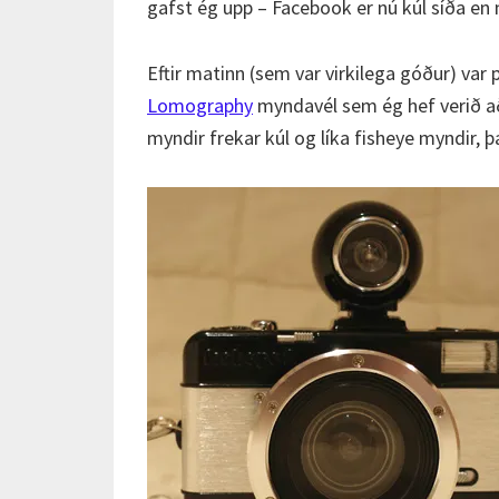
gafst ég upp – Facebook er nú kúl síða en 
Eftir matinn (sem var virkilega góður) var 
Lomography
myndavél sem ég hef verið að
myndir frekar kúl og líka fisheye myndir, þ