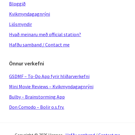
Bloggið
Kvikmyndagagnrýni
Ljósmyndir
Hvað meinaru með official station?
Hafðu samband / Contact me
Önnur verkefni
GSDMF – To-Do App fyrir hliðarverkefni
Mini Movie Reviews – Kvikmyndagagnrýni
Bulby – Brainstorming App
Don Comodo – Bolir o.s.frv.