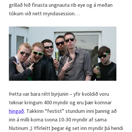
grillað hið fínasta ungnauta rib eye og á meðan
tókum við nett myndasession…
Þetta var bara rétt byrjunin – yfir kvöldið voru
teknar kringum 400 myndir og eru þær komnar
hingað
. Takkinn “festist” stundum inni þannig að
inn á milli koma svona 10-30 myndir af sama
hlutinum ;) Yfirleitt þegar ég set inn myndir þá hendi