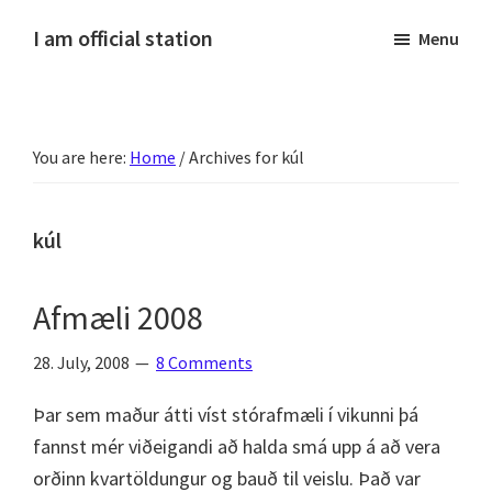
Skip
Skip
Skip
Skip
I am official station
Menu
to
to
to
to
Ljósmyndir,
primary
main
primary
footer
kvikmyndagagnrýni,
navigation
content
sidebar
ferðasögur,
You are here:
Home
/
Archives for kúl
fréttir
af
Hannesi
kúl
og
annað
Afmæli 2008
skemmtilegt
:)
28. July, 2008
8 Comments
Þar sem maður átti víst stórafmæli í vikunni þá
fannst mér viðeigandi að halda smá upp á að vera
orðinn kvartöldungur og bauð til veislu. Það var