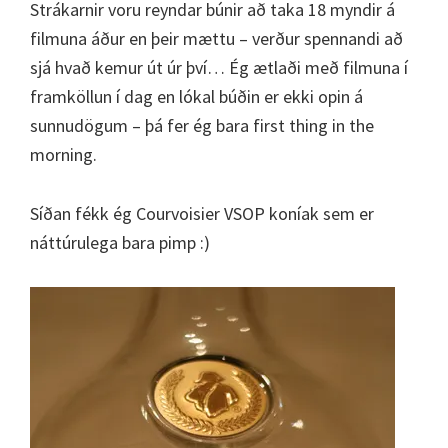
Strákarnir voru reyndar búnir að taka 18 myndir á
filmuna áður en þeir mættu – verður spennandi að
sjá hvað kemur út úr því… Ég ætlaði með filmuna í
framköllun í dag en lókal búðin er ekki opin á
sunnudögum – þá fer ég bara first thing in the
morning.
Síðan fékk ég Courvoisier VSOP koníak sem er
náttúrulega bara pimp :)