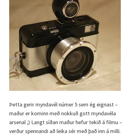
Þetta gerir myndavél númer 5 sem ég eignast –
maður er kominn með nokkuð gott myndavéla
arsenal ;) Langt síðan maður hefur tekið á filmu –
verður spennandi að leika sér með það inn á milli.