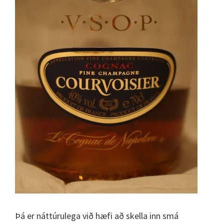
Þá er náttúrulega við hæfi að skella inn smá