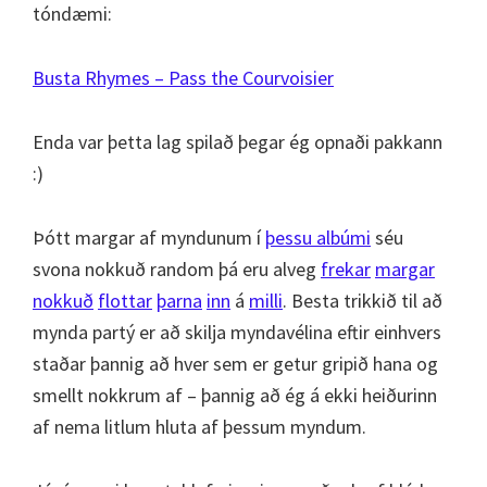
tóndæmi:
Busta Rhymes – Pass the Courvoisier
Enda var þetta lag spilað þegar ég opnaði pakkann
:)
Þótt margar af myndunum í
þessu albúmi
séu
svona nokkuð random þá eru alveg
frekar
margar
nokkuð
flottar
þarna
inn
á
milli
. Besta trikkið til að
mynda partý er að skilja myndavélina eftir einhvers
staðar þannig að hver sem er getur gripið hana og
smellt nokkrum af – þannig að ég á ekki heiðurinn
af nema litlum hluta af þessum myndum.