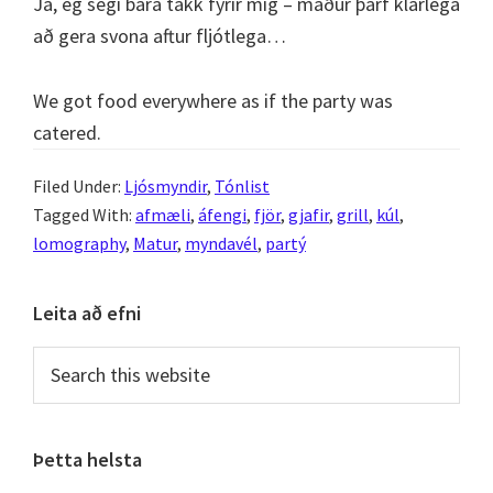
Já, ég segi bara takk fyrir mig – maður þarf klárlega
að gera svona aftur fljótlega…
We got food everywhere as if the party was
catered.
Filed Under:
Ljósmyndir
,
Tónlist
Tagged With:
afmæli
,
áfengi
,
fjör
,
gjafir
,
grill
,
kúl
,
lomography
,
Matur
,
myndavél
,
partý
Primary
Leita að efni
Sidebar
Search
this
website
Þetta helsta