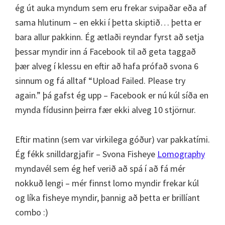
ég út auka myndum sem eru frekar svipaðar eða af
sama hlutinum – en ekki í þetta skiptið… þetta er
bara allur pakkinn. Ég ætlaði reyndar fyrst að setja
þessar myndir inn á Facebook til að geta taggað
þær alveg í klessu en eftir að hafa prófað svona 6
sinnum og fá alltaf “Upload Failed. Please try
again.” þá gafst ég upp – Facebook er nú kúl síða en
mynda fídusinn þeirra fær ekki alveg 10 stjörnur.
Eftir matinn (sem var virkilega góður) var pakkatími.
Ég fékk snilldargjafir – Svona Fisheye
Lomography
myndavél sem ég hef verið að spá í að fá mér
nokkuð lengi – mér finnst lomo myndir frekar kúl
og líka fisheye myndir, þannig að þetta er brillíant
combo :)