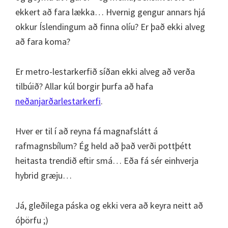
ekkert að fara lækka… Hvernig gengur annars hjá
okkur Íslendingum að finna olíu? Er það ekki alveg
að fara koma?
Er metro-lestarkerfið síðan ekki alveg að verða
tilbúið? Allar kúl borgir þurfa að hafa
neðanjarðarlestarkerfi
.
Hver er til í að reyna fá magnafslátt á
rafmagnsbílum? Ég held að það verði pottþétt
heitasta trendið eftir smá… Eða fá sér einhverja
hybrid græju…
Já, gleðilega páska og ekki vera að keyra neitt að
óþörfu ;)