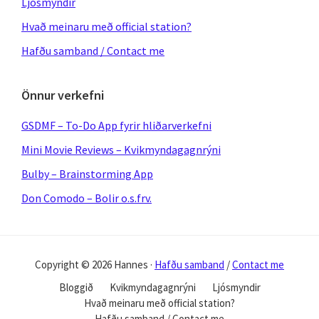
Ljósmyndir
Hvað meinaru með official station?
Hafðu samband / Contact me
Önnur verkefni
GSDMF – To-Do App fyrir hliðarverkefni
Mini Movie Reviews – Kvikmyndagagnrýni
Bulby – Brainstorming App
Don Comodo – Bolir o.s.frv.
Copyright © 2026 Hannes ·
Hafðu samband
/
Contact me
Bloggið
Kvikmyndagagnrýni
Ljósmyndir
Hvað meinaru með official station?
Hafðu samband / Contact me