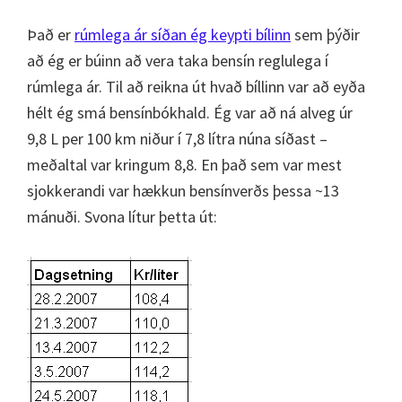
Það er
rúmlega ár síðan ég keypti bílinn
sem þýðir
að ég er búinn að vera taka bensín reglulega í
rúmlega ár. Til að reikna út hvað bíllinn var að eyða
hélt ég smá bensínbókhald. Ég var að ná alveg úr
9,8 L per 100 km niður í 7,8 lítra núna síðast –
meðaltal var kringum 8,8. En það sem var mest
sjokkerandi var hækkun bensínverðs þessa ~13
mánuði. Svona lítur þetta út: