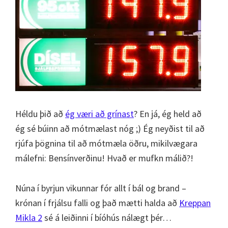
Héldu þið að
ég væri að grínast
? En já, ég held að
ég sé búinn að mótmælast nóg ;) Ég neyðist til að
rjúfa þögnina til að mótmæla öðru, mikilvægara
málefni: Bensínverðinu! Hvað er mufkn málið?!
Núna í byrjun vikunnar fór allt í bál og brand –
krónan í frjálsu falli og það mætti halda að
Kreppan
Mikla 2
sé á leiðinni í bíóhús nálægt þér…