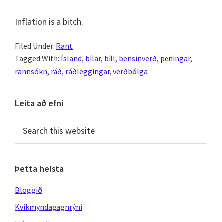
Inflation is a bitch.
Filed Under:
Rant
Tagged With:
Ísland
,
bílar
,
bíll
,
bensínverð
,
peningar
,
rannsókn
,
ráð
,
ráðleggingar
,
verðbólga
Primary
Leita að efni
Sidebar
Search
this
website
Þetta helsta
Bloggið
Kvikmyndagagnrýni