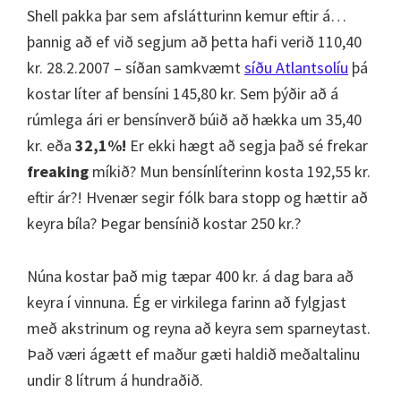
Shell pakka þar sem afslátturinn kemur eftir á…
þannig að ef við segjum að þetta hafi verið 110,40
kr. 28.2.2007 – síðan samkvæmt
síðu Atlantsolíu
þá
kostar líter af bensíni 145,80 kr. Sem þýðir að á
rúmlega ári er bensínverð búið að hækka um 35,40
kr. eða
32,1%!
Er ekki hægt að segja það sé frekar
freaking
míkið? Mun bensínlíterinn kosta 192,55 kr.
eftir ár?! Hvenær segir fólk bara stopp og hættir að
keyra bíla? Þegar bensínið kostar 250 kr.?
Núna kostar það mig tæpar 400 kr. á dag bara að
keyra í vinnuna. Ég er virkilega farinn að fylgjast
með akstrinum og reyna að keyra sem sparneytast.
Það væri ágætt ef maður gæti haldið meðaltalinu
undir 8 lítrum á hundraðið.