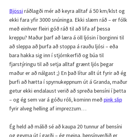
Bjössi
ráðlagði mér að keyra alltaf á 50 km/klst og
ekki fara yfir 3000 snúninga. Ekki slæm ráð – er fólk
með einhver fleiri góð ráð til að lifa af þessa
kreppu? Maður þarf að læra á öll ljósin í borginni til
að sleppa að þurfa að stoppa á rauðu ljósi – eða
bara hakka sig inn í stjórnkerfið og búa til
fjarstýringu til að setja alltaf grænt ljós þegar
maður er að nálgast ;) En það lítur allt út fyrir að ég
þurfi að hætta í spyrnukeppnum út á Granda, maður
getur ekki endalaust verið að spreða bensíni í þetta
– og ég sem var á góðu róli, kominn með
pink slip
fyrir alveg helling af imprezzum…
Ég held að málið sé að kaupa 20 tunnur af bensíni
og geyma út í garði – ég meina, bensínverðið er