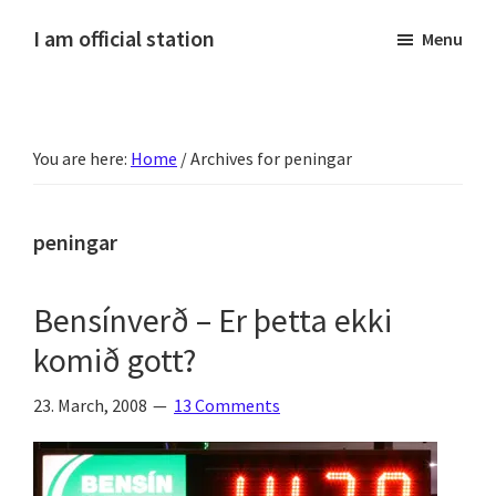
Skip
Skip
Skip
Skip
I am official station
Menu
to
to
to
to
Ljósmyndir,
primary
main
primary
footer
kvikmyndagagnrýni,
navigation
content
sidebar
ferðasögur,
You are here:
Home
/
Archives for peningar
fréttir
af
Hannesi
peningar
og
annað
Bensínverð – Er þetta ekki
skemmtilegt
komið gott?
:)
23. March, 2008
13 Comments