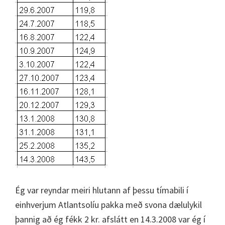
Ég var reyndar meiri hlutann af þessu tímabili í
einhverjum Atlantsolíu pakka með svona dælulykil
þannig að ég fékk 2 kr. afslátt en 14.3.2008 var ég í