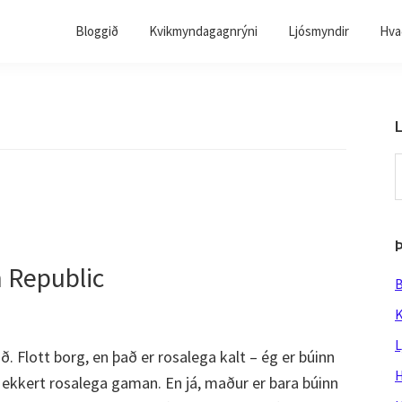
Bloggið
Kvikmyndagagnrýni
Ljósmyndir
Hvað
L
S
t
w
 Republic
B
K
L
 Flott borg, en það er rosalega kalt – ég er búinn
H
, ekkert rosalega gaman. En já, maður er bara búinn