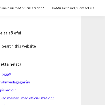
 meinaru með official station?
Hafðu samband / Contact me
Primary
eita að efni
Sidebar
earch
his
ebsite
Þetta helsta
loggið
vikmyndagagnrýni
jósmyndir
vað meinaru með official station?