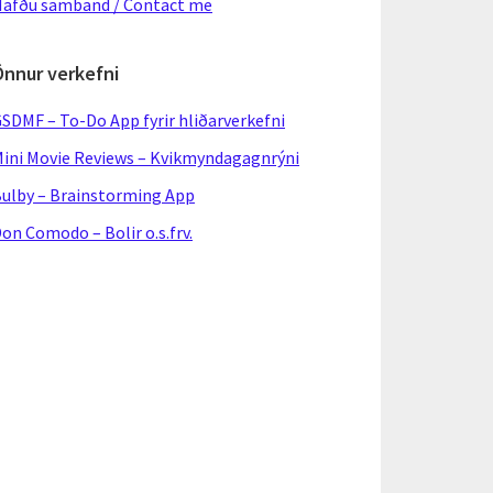
afðu samband / Contact me
Önnur verkefni
SDMF – To-Do App fyrir hliðarverkefni
ini Movie Reviews – Kvikmyndagagnrýni
ulby – Brainstorming App
on Comodo – Bolir o.s.frv.