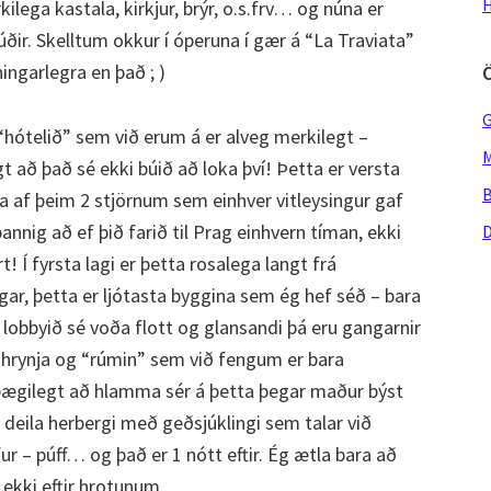
H
ilega kastala, kirkjur, brýr, o.s.frv… og núna er
ir. Skelltum okkur í óperuna í gær á “La Traviata”
ingarlegra en það ; )
G
“hótelið” sem við erum á er alveg merkilegt –
M
gt að það sé ekki búið að loka því! Þetta er versta
B
lfa af þeim 2 stjörnum sem einhver vitleysingur gaf
þannig að ef þið farið til Prag einhvern tíman, ekki
D
! Í fyrsta lagi er þetta rosalega langt frá
r, þetta er ljótasta byggina sem ég hef séð – bara
lobbyið sé voða flott og glansandi þá eru gangarnir
að hrynja og “rúmin” sem við fengum er bara
þægilegt að hlamma sér á þetta þegar maður býst
 deila herbergi með geðsjúklingi sem talar við
lfur – púff… og það er 1 nótt eftir. Ég ætla bara að
 ekki eftir hrotunum.