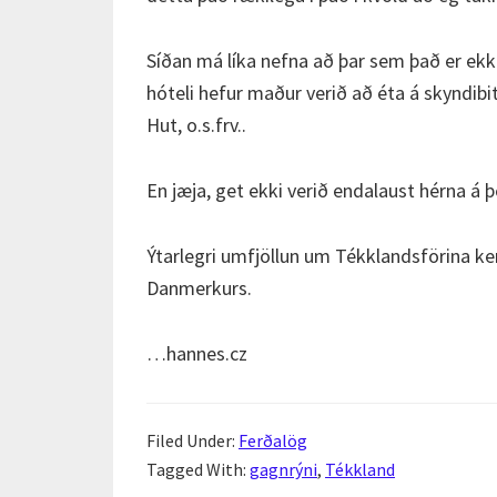
Síðan má líka nefna að þar sem það er ek
hóteli hefur maður verið að éta á skyndib
Hut, o.s.frv..
En jæja, get ekki verið endalaust hérna á 
Ýtarlegri umfjöllun um Tékklandsförina ke
Danmerkurs.
…hannes.cz
Filed Under:
Ferðalög
Tagged With:
gagnrýni
,
Tékkland