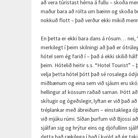
að vera túristast hérna á fullu – skoða merk
maður bara að rölta um bæinn og skoða búð
nokkuð flott – það verður ekki mikið menn
En þetta er ekki bara dans á rósum… nei, 
merkilegt í þeim skilningi að það er ótrúle
hótel sem ég farið í – það á ekki skilið há
þeim. Hótelið heitir s.s. “Hotel Tourist” – 
velja þetta hótel þótt það sé rosalega ódýrt
miðbænum og eina sem við sjáum eru skóga
hellingur af kössum raðað saman. Þótt að 
skítugir og ógeðslegir, lyftan er við það 
tréplankar með ábreiðum – einstaklega ó
við mjúku rúmi. Síðan þurfum við Bjössi að
sjálfan sig og hrýtur eins og djöfullinn sjá
detta það rækilega í það í kvöld að ég taki