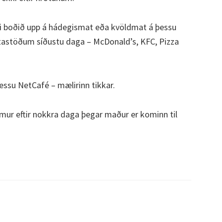
ki boðið upp á hádegismat eða kvöldmat á þessu
itastöðum síðustu daga – McDonald’s, KFC, Pizza
þessu NetCafé – mælirinn tikkar.
mur eftir nokkra daga þegar maður er kominn til