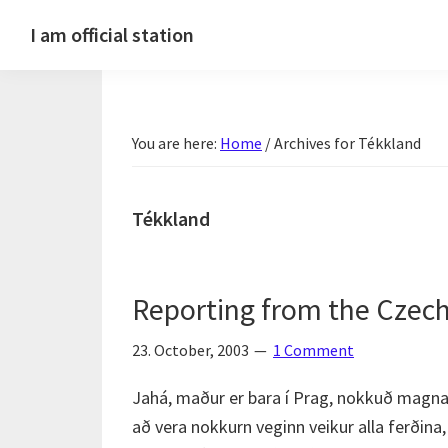
Skip
Skip
Skip
Skip
I am official station
to
to
to
to
Ljósmyndir,
primary
main
primary
footer
kvikmyndagagnrýni,
navigation
content
sidebar
ferðasögur,
You are here:
Home
/
Archives for Tékkland
fréttir
af
Hannesi
Tékkland
og
annað
skemmtilegt
Reporting from the Czech
:)
23. October, 2003
1 Comment
Jahá, maður er bara í Prag, nokkuð magnað.
að vera nokkurn veginn veikur alla ferðina