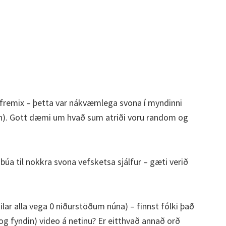
vefremix – þetta var nákvæmlega svona í myndinni
kinn). Gott dæmi um hvað sum atriði voru random og
búa til nokkra svona vefsketsa sjálfur – gæti verið
ilar alla vega 0 niðurstöðum núna) – finnst fólki það
(og fyndin) video á netinu? Er eitthvað annað orð