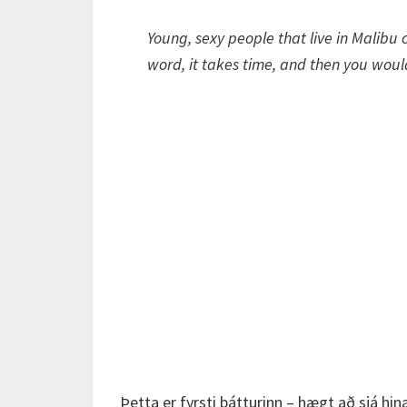
Young, sexy people that live in Malibu 
word, it takes time, and then you wou
Þetta er fyrsti þátturinn – hægt að sjá hina