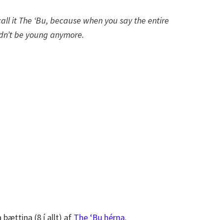
call it The ‘Bu, because when you say the entire
ldn’t be young anymore.
 þættina (8 í allt) af
The ‘Bu hérna
.