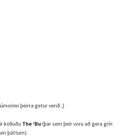
morinn þeirra getur verið ;)
ir kölluðu
The ‘Bu
(þar sem þeir voru að gera grín
ðum þáttum):