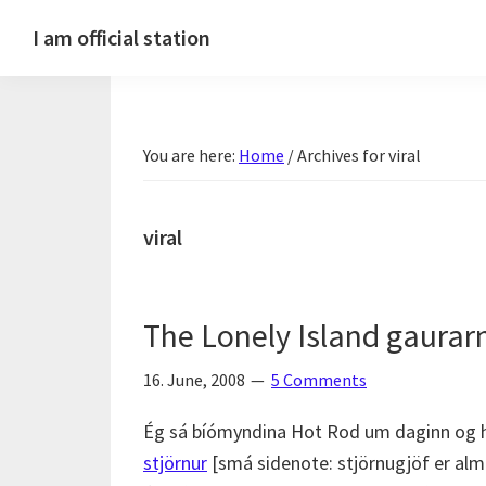
Skip
Skip
Skip
Skip
I am official station
to
to
to
to
Ljósmyndir,
primary
main
primary
footer
kvikmyndagagnrýni,
navigation
content
sidebar
ferðasögur,
You are here:
Home
/
Archives for viral
fréttir
af
Hannesi
viral
og
annað
skemmtilegt
The Lonely Island gaurarn
:)
16. June, 2008
5 Comments
Ég sá bíómyndina Hot Rod um daginn og hú
stjörnur
[smá sidenote: stjörnugjöf er alme