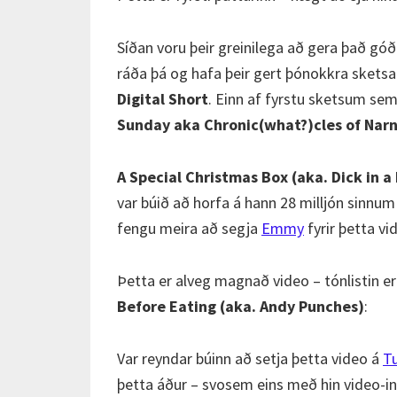
Síðan voru þeir greinilega að gera það góð
ráða þá og hafa þeir gert þónokkra sketsa 
Digital Short
. Einn af fyrstu sketsum sem
Sunday aka Chronic(what?)cles of Narn
A Special Christmas Box (aka. Dick in a
var búið að horfa á hann 28 milljón sinn
fengu meira að segja
Emmy
fyrir þetta vi
Þetta er alveg magnað video – tónlistin er
Before Eating (aka. Andy Punches)
:
Var reyndar búinn að setja þetta video á
T
þetta áður – svosem eins með hin video-in,