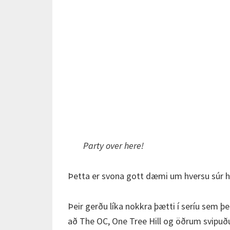
Party over here!
Þetta er svona gott dæmi um hversu súr hú
Þeir gerðu líka nokkra þætti í seríu sem þe
að The OC, One Tree Hill og öðrum svipu