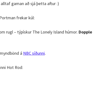
alltaf gaman að sjá þetta aftur :)
Portman frekar kúl:
ndom rugl – týpískur The Lonely Island húmor.
Dopple
rt myndbönd á
NBC síðunni
.
inni Hot Rod: