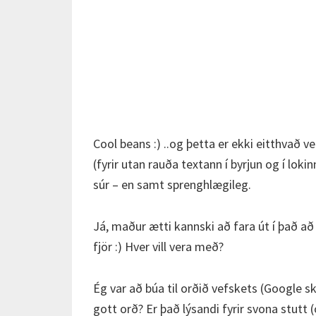
Cool beans :) ..og þetta er ekki eitthvað 
(fyrir utan rauða textann í byrjun og í lo
súr – en samt sprenghlægileg.
Já, maður ætti kannski að fara út í það að 
fjör :) Hver vill vera með?
Ég var að búa til orðið vefskets (Google sk
gott orð? Er það lýsandi fyrir svona stutt 