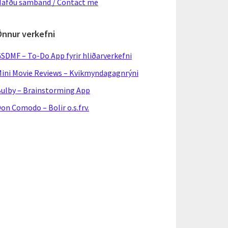
afðu samband / Contact me
Önnur verkefni
SDMF – To-Do App fyrir hliðarverkefni
ini Movie Reviews – Kvikmyndagagnrýni
ulby – Brainstorming App
on Comodo – Bolir o.s.frv.