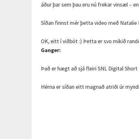
áður þar sem þau eru nú frekar vinsæl – en 
Síðan finnst mér þetta video með Natalie 
OK, eitt í viðbót :) Þetta er svo mikið ra
Ganger:
Það er hægt að sjá fleiri SNL Digital Sho
Hérna er síðan eitt magnað atriði úr mynd