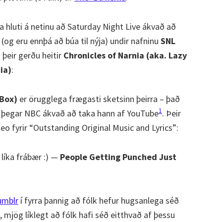
a hluti á netinu að Saturday Night Live ákvað að
(og eru ennþá að búa til nýja) undir nafninu
SNL
 þeir gerðu heitir
Chronicles of Narnia (aka. Lazy
ia)
:
 Box)
er örugglega frægasti sketsinn þeirra – það
1
um þegar NBC ákvað að taka hann af YouTube
. Þeir
deo fyrir “Outstanding Original Music and Lyrics”:
 líka frábær :) —
People Getting Punched Just
umblr
í fyrra þannig að fólk hefur hugsanlega séð
 mjög líklegt að fólk hafi séð eitthvað af þessu