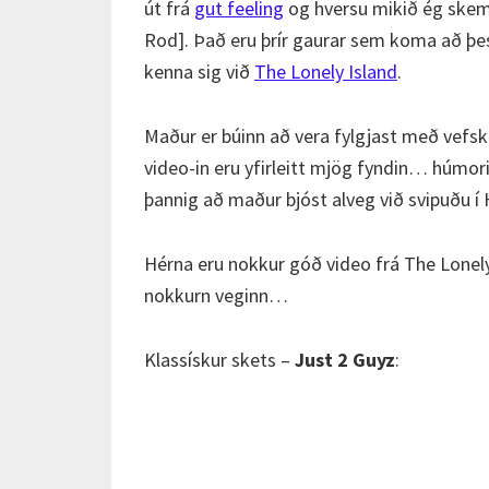
út frá
gut feeling
og hversu mikið ég skem
Rod]. Það eru þrír gaurar sem koma að þessa
kenna sig við
The Lonely Island
.
Maður er búinn að vera fylgjast með vefsk
video-in eru yfirleitt mjög fyndin… húmori
þannig að maður bjóst alveg við svipuðu í
Hérna eru nokkur góð video frá The Lonely
nokkurn veginn…
Klassískur skets –
Just 2 Guyz
: