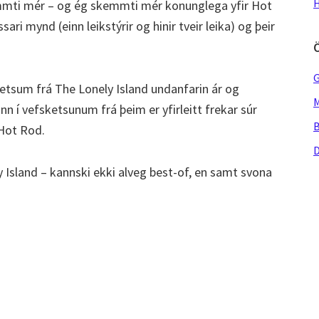
H
mti mér – og ég skemmti mér konunglega yfir Hot
ri mynd (einn leikstýrir og hinir tveir leika) og þeir
G
etsum frá The Lonely Island undanfarin ár og
M
nn í vefsketsunum frá þeim er yfirleitt frekar súr
B
 Hot Rod.
D
 Island – kannski ekki alveg best-of, en samt svona