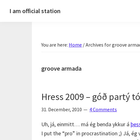
Skip
Skip
Skip
Skip
I am official station
to
to
to
to
Ljósmyndir,
primary
main
primary
footer
kvikmyndagagnrýni,
navigation
content
sidebar
ferðasögur,
You are here:
Home
/
Archives for groove arma
fréttir
af
Hannesi
groove armada
og
annað
skemmtilegt
Hress 2009 – góð partý tó
:)
31. December, 2010
4 Comments
Uh, já, einmitt… má ég benda ykkur á
þes
I put the “pro” in procrastination ;) Já, ég