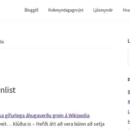
Bloggið
Kvikmyndagagnrýni
Ljósmyndir
Hvað
L
da
S
t
w
nlist
B
K
L
sa gífurlega áhugaverðu grein á Wikipedia
.
H
 veit… klúður.is – Hefði átt að vera búinn að setja