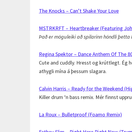
The Knocks – Can’t Shake Your Love
MSTRKRFT – Heartbreaker (Featuring Joh
Það er möguleiki að spilarinn höndli þetta 
Regina Spektor – Dance Anthem Of The 8
Cute and cuddly. Hresst og krúttlegt. Ég he
athygli mína á þessum slagara.
Calvin Harris – Ready for the Weekend (H
Killer drum ‘n bass remix. Mér finnst uppr
La Roux – Bulletproof (Foamo Remix)
Fatboy Slim – Right Here Right Now (Tru