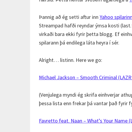
Þannig að ég setti aftur inn
Yahoo spilarin
Streampad hafði reyndar ýmsa kosti (last.
virkaði bara ekki fyrir þetta blogg. Ef ein
spilarann þá endilega láta heyra í sér.
Alright… listinn. Here we go:
Michael Jackson – Smooth Criminal (LAZR
(Venjulega myndi ég skrifa einhverjar athug
þessa lista enn frekar þá vantar það fyrir f
Favretto feat. Naan – What’s Your Name (