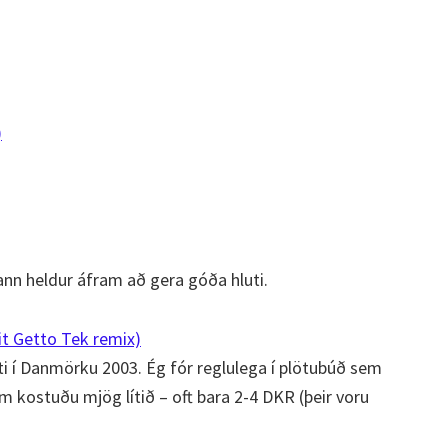
)
nn heldur áfram að gera góða hluti.
it Getto Tek remix)
i í Danmörku 2003. Ég fór reglulega í plötubúð sem
em kostuðu mjög lítið – oft bara 2-4 DKR (þeir voru