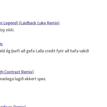
n Legend) (Laidback Luke Remix)
lag ekki.
0s
ld ég þurfi að gefa Lalla credit fyrir að hafa vakið
igh Contrast Remix)
unanlega lagið ekkert spes.
mpdisco Remix)