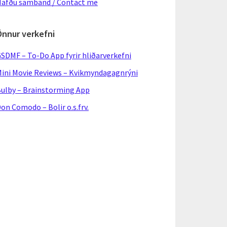
afðu samband / Contact me
Önnur verkefni
SDMF – To-Do App fyrir hliðarverkefni
ini Movie Reviews – Kvikmyndagagnrýni
ulby – Brainstorming App
on Comodo – Bolir o.s.frv.