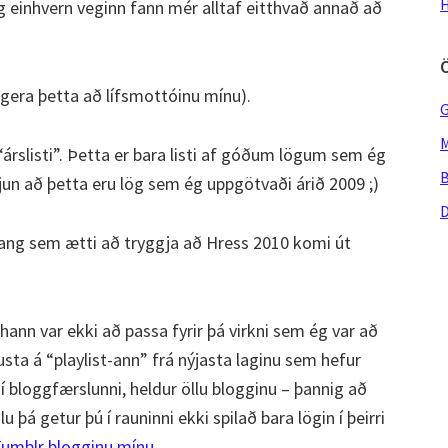
H
 einhvern veginn fann mér alltaf eitthvað annað að
 gera þetta að lífsmottóinu mínu).
G
M
“árslisti”. Þetta er bara listi af góðum lögum sem ég
B
viljun að þetta eru lög sem ég uppgötvaði árið 2009 ;)
D
gang sem ætti að tryggja að Hress 2010 komi út
hann var ekki að passa fyrir þá virkni sem ég var að
lusta á “playlist-ann” frá nýjasta laginu sem hefur
ð í bloggfærslunni, heldur öllu blogginu – þannig að
þá getur þú í rauninni ekki spilað bara lögin í þeirri
umblr blogginu mínu
.