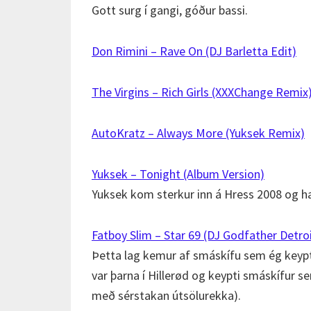
Gott surg í gangi, góður bassi.
Don Rimini – Rave On (DJ Barletta Edit)
The Virgins – Rich Girls (XXXChange Remix
AutoKratz – Always More (Yuksek Remix)
Yuksek – Tonight (Album Version)
Yuksek kom sterkur inn á Hress 2008 og ha
Fatboy Slim – Star 69 (DJ Godfather Detro
Þetta lag kemur af smáskífu sem ég keypt
var þarna í Hillerød og keypti smáskífur s
með sérstakan útsölurekka).