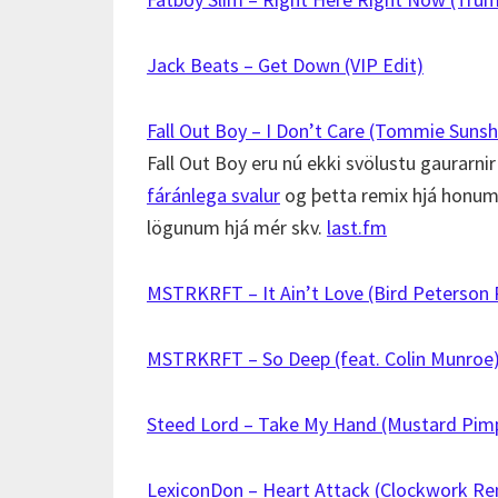
Jack Beats – Get Down (VIP Edit)
Fall Out Boy – I Don’t Care (Tommie Suns
Fall Out Boy eru nú ekki svölustu gaurarn
fáránlega svalur
og þetta remix hjá honum e
lögunum hjá mér skv.
last.fm
MSTRKRFT – It Ain’t Love (Bird Peterson 
MSTRKRFT – So Deep (feat. Colin Munroe
Steed Lord – Take My Hand (Mustard Pim
LexiconDon – Heart Attack (Clockwork Re