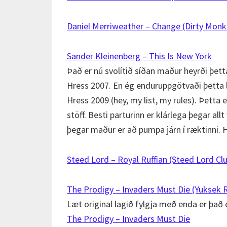
Daniel Merriweather – Change (Dirty Mon
Sander Kleinenberg – This Is New York
Það er nú svolítið síðan maður heyrði þetta
Hress 2007. En ég enduruppgötvaði þetta l
Hress 2009 (hey, my list, my rules). Þett
stöff. Besti parturinn er klárlega þegar allt
þegar maður er að pumpa járn í ræktinni. Hj
Steed Lord – Royal Ruffian (Steed Lord Cl
The Prodigy – Invaders Must Die (Yuksek 
Læt original lagið fylgja með enda er það ek
The Prodigy – Invaders Must Die