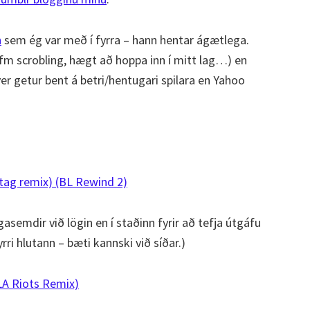
n
sem ég var með í fyrra – hann hentar ágætlega.
fm scrobling, hægt að hoppa inn í mitt lag…) en
hver getur bent á betri/hentugari spilara en Yahoo
tag remix) (BL Rewind 2)
asemdir við lögin en í staðinn fyrir að tefja útgáfu
yrri hlutann – bæti kannski við síðar.)
LA Riots Remix)