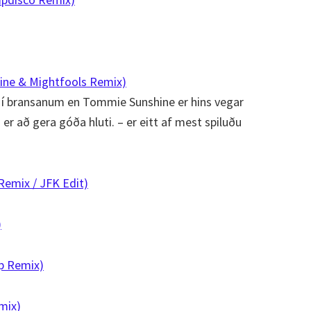
hine & Mightfools Remix)
ir í bransanum en Tommie Sunshine er hins vegar
r að gera góða hluti. – er eitt af mest spiluðu
Remix / JFK Edit)
)
p Remix)
mix)