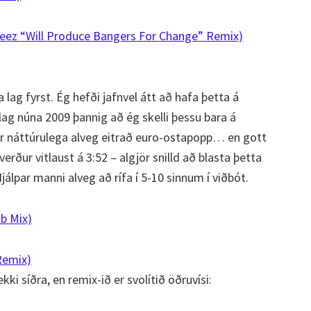
keez “Will Produce Bangers For Change” Remix)
 lag fyrst. Ég hefði jafnvel átt að hafa þetta á
ag núna 2009 þannig að ég skelli þessu bara á
a er náttúrulega alveg eitrað euro-ostapopp… en gott
 verður vitlaust á 3:52 – algjör snilld að blasta þetta
álpar manni alveg að rífa í 5-10 sinnum í viðbót.
ub Mix)
Remix)
ki síðra, en remix-ið er svolítið öðruvísi: