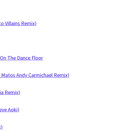
o Villains Remix)
 On The Dance Floor
e Matos Andy Carmichael Remix)
ia Remix)
eve Aoki)
x)