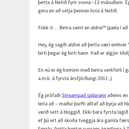
þetta á Netið fyrir svona ~12 mánuðum. Ég
gera en að setja þennan lista á Netið.
Fokk it… Betra seint en aldrei™ (pæla í að
Hey, ég sagði aldrei að þetta væri einhver 
birti þegar ég birti hann. Það er algjör til
En nú er ég kominn með betra verkferli í 
a.m.k. á fyrsta ársfjórðungi 2011 ;)
Ég prófaði
Streampad spilarann
aðeins en 
leita að – maður þurfti alltaf að byrja að h
verið sett á bloggið. Ekki bara fyrsta lagi
ef þú ert að skoða tveggja ára gamla færslu 
færslu. Þetta hentar svosem ágætlega á
T