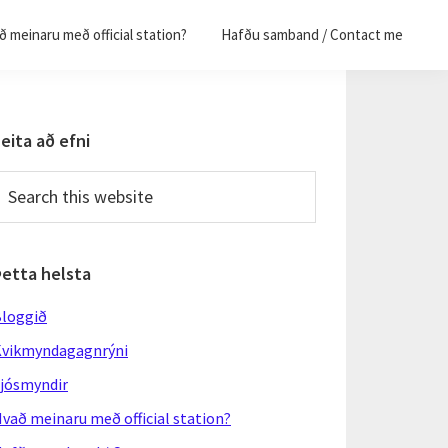
 meinaru með official station?
Hafðu samband / Contact me
Primary
eita að efni
Sidebar
earch
his
ebsite
Þetta helsta
loggið
vikmyndagagnrýni
jósmyndir
vað meinaru með official station?