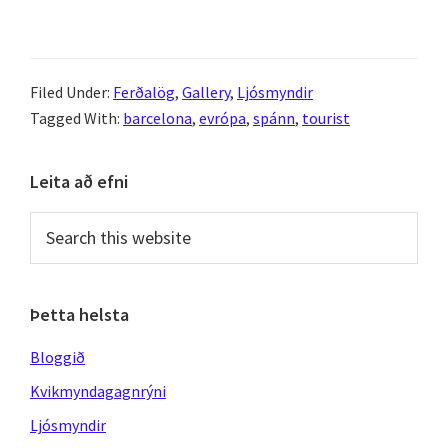
Barcelona
Tour
2008
Filed Under:
Ferðalög
,
Gallery
,
Ljósmyndir
–
Tagged With:
barcelona
,
evrópa
,
spánn
,
tourist
part
3
Primary
Leita að efni
Sidebar
Search
this
website
Þetta helsta
Bloggið
Kvikmyndagagnrýni
Ljósmyndir