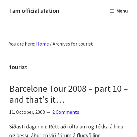
Skip
Skip
Skip
Skip
I am official station
Menu
to
to
to
to
Ljósmyndir,
primary
main
primary
footer
kvikmyndagagnrýni,
navigation
content
sidebar
ferðasögur,
You are here:
Home
/
Archives for tourist
fréttir
af
Hannesi
tourist
og
annað
Barcelone Tour 2008 – part 10 –
skemmtilegt
and that’s it…
:)
11. October, 2008
2 Comments
Síðasti dagurinn. Rétt að rölta um og tékka á hinu
og þessu áður en við fórum á flugvöllinn.