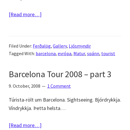
about
[Read more…]
Barcelona
Tour
2008
Filed Under:
Ferðalög
,
Gallery
,
Ljósmyndir
–
Tagged With:
barcelona
,
evrópa
,
Matur
,
spánn
,
tourist
part
9
Barcelona Tour 2008 – part 3
–
tourist
9. October, 2008
1 Comment
stuff
Túrista-rölt um Barcelona. Sightseeing. Bjórdrykkja.
Víndrykkja. Þetta helsta…
about
[Read more…]