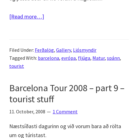
about
[Read more…]
Barcelone
Tour
2008
Filed Under:
Ferðalög
,
Gallery
,
Ljósmyndir
–
Tagged With:
barcelona
,
evrópa
,
fljúga
,
Matur
,
spánn
,
part
tourist
10
–
Barcelona Tour 2008 – part 9 –
and
tourist stuff
that’s
it…
11. October, 2008
1 Comment
Næstsíðasti dagurinn og við vorum bara að rölta
um og túristast.