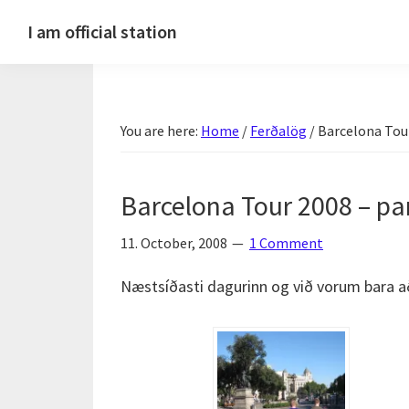
Skip
Skip
Skip
Skip
I am official station
to
to
to
to
Ljósmyndir,
primary
main
primary
footer
kvikmyndagagnrýni,
navigation
content
sidebar
ferðasögur,
You are here:
Home
/
Ferðalög
/
Barcelona Tour 
fréttir
af
Hannesi
Barcelona Tour 2008 – part
og
annað
11. October, 2008
1 Comment
skemmtilegt
Næstsíðasti dagurinn og við vorum bara að
:)