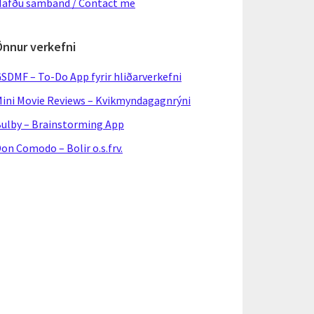
afðu samband / Contact me
Önnur verkefni
SDMF – To-Do App fyrir hliðarverkefni
ini Movie Reviews – Kvikmyndagagnrýni
ulby – Brainstorming App
on Comodo – Bolir o.s.frv.