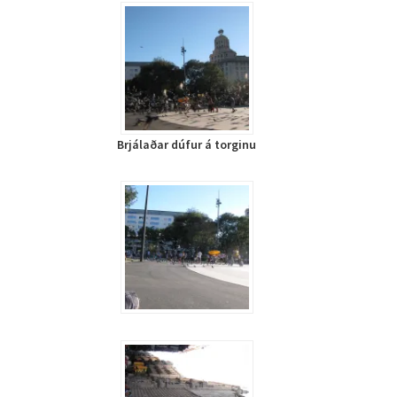
Brjálaðar dúfur á torginu