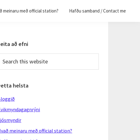
 meinaru með official station?
Hafðu samband / Contact me
Primary
eita að efni
Sidebar
earch
his
ebsite
Þetta helsta
loggið
vikmyndagagnrýni
jósmyndir
vað meinaru með official station?