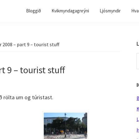
Bloggið
Kvikmyndagagnrýni
Ljósmyndir
Hvað
L
2008 – part 9 – tourist stuff
S
t
 9 – tourist stuff
w
 rölta um og túristast.
B
K
L
H