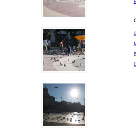
H
G
M
B
D