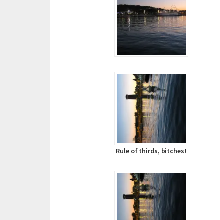
Rule of thirds, bitches!