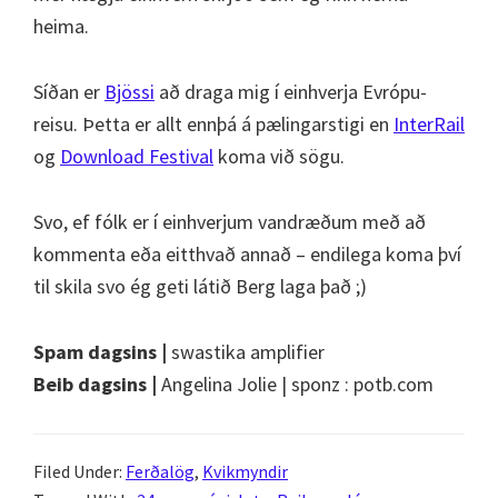
heima.
Síðan er
Bjössi
að draga mig í einhverja Evrópu-
reisu. Þetta er allt ennþá á pælingarstigi en
InterRail
og
Download Festival
koma við sögu.
Svo, ef fólk er í einhverjum vandræðum með að
kommenta eða eitthvað annað – endilega koma því
til skila svo ég geti látið Berg laga það ;)
Spam dagsins |
swastika amplifier
Beib dagsins |
Angelina Jolie | sponz : potb.com
Filed Under:
Ferðalög
,
Kvikmyndir