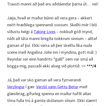
Trausti manni að það eru aðdáendur þarna út… vei!
Jæja, hvað er maður búinn að vera gera – ekkert
neitt hræðilega spennandi svosum. Skellti mér í bíó
síðustu helgi á
Taking Lives
– nokkuð góð mynd,
náði að láta manni bregða nokkrum sinnum – alltaf
gaman af því. Ekki verra að þeir skelltu líka nude
scene með Angelina Jolie inn í myndina, gott mál :)
Reyndar var einn handrits-“galli” sem var smá að
bögga mig, passaði ekki alveg við plottið. >>
***/4
Já, það var sko gaman að vera fyrrverandi
Verzlingur
í gær.
Verzló vann Gettu Betur
með
glæsibrag, gífurleg spenna en maður hafði allan
tíma fulla trú á gamla skólanum sínum. Ekki slæmt