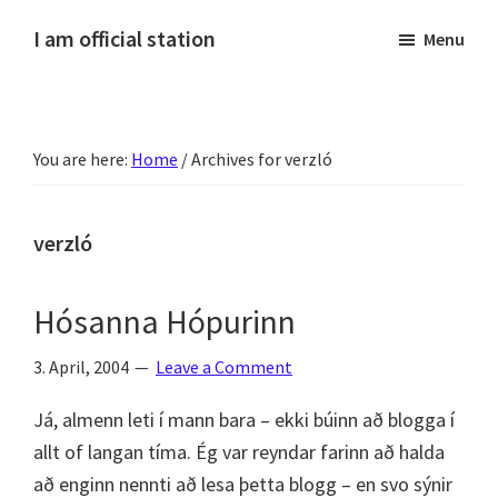
Skip
Skip
Skip
Skip
I am official station
Menu
to
to
to
to
Ljósmyndir,
primary
main
primary
footer
kvikmyndagagnrýni,
navigation
content
sidebar
ferðasögur,
You are here:
Home
/
Archives for verzló
fréttir
af
Hannesi
verzló
og
annað
Hósanna Hópurinn
skemmtilegt
:)
3. April, 2004
Leave a Comment
Já, almenn leti í mann bara – ekki búinn að blogga í
allt of langan tíma. Ég var reyndar farinn að halda
að enginn nennti að lesa þetta blogg – en svo sýnir