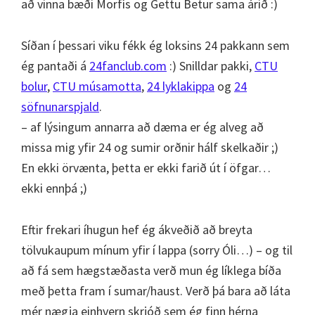
að vinna bæði Morfís og Gettu Betur sama árið :)
Síðan í þessari viku fékk ég loksins 24 pakkann sem
ég pantaði á
24fanclub.com
:) Snilldar pakki,
CTU
bolur
,
CTU músamotta
,
24 lyklakippa
og
24
söfnunarspjald
.
– af lýsingum annarra að dæma er ég alveg að
missa mig yfir 24 og sumir orðnir hálf skelkaðir ;)
En ekki örvænta, þetta er ekki farið út í öfgar…
ekki ennþá ;)
Eftir frekari íhugun hef ég ákveðið að breyta
tölvukaupum mínum yfir í lappa (sorry Óli…) – og til
að fá sem hægstæðasta verð mun ég líklega bíða
með þetta fram í sumar/haust. Verð þá bara að láta
mér nægja einhvern skrjóð sem ég finn hérna