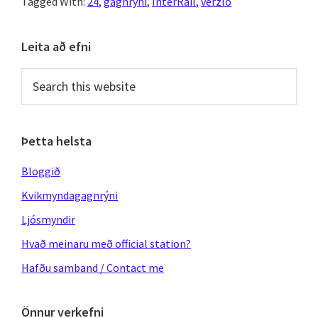
Tagged With:
24
,
gagnrýni
,
InterRail
,
verzló
Primary
Leita að efni
Sidebar
Search
this
website
Þetta helsta
Bloggið
Kvikmyndagagnrýni
Ljósmyndir
Hvað meinaru með official station?
Hafðu samband / Contact me
Önnur verkefni