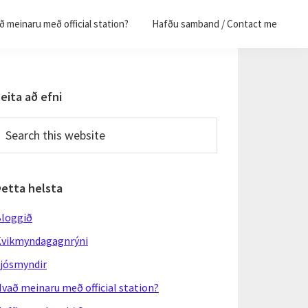
 meinaru með official station?
Hafðu samband / Contact me
Primary
eita að efni
Sidebar
earch
his
ebsite
Þetta helsta
loggið
vikmyndagagnrýni
jósmyndir
vað meinaru með official station?