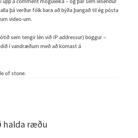
kki upp á comment möguleika – og þar sem lesendur
 alla þá verður fólk bara að býða þangað til ég pósta
rum video-um.
ótið sem tengir lén við IP addressur) böggur –
 lendið í vandræðum með að komast á
e of stone.
 að halda ræðu