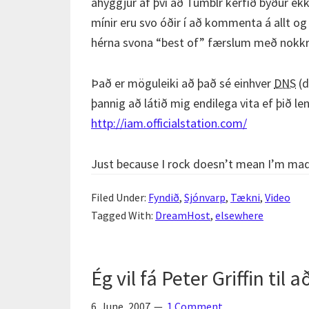
áhyggjur af því að Tumblr kerfið býður e
mínir eru svo óðir í að kommenta á allt og
hérna svona “best of” færslum með nokk
Það er möguleiki að það sé einhver
DNS
(d
þannig að látið mig endilega vita ef þið
http://iam.officialstation.com/
Just because I rock doesn’t mean I’m mad
Filed Under:
Fyndið
,
Sjónvarp
,
Tækni
,
Video
Tagged With:
DreamHost
,
elsewhere
Ég vil fá Peter Griffin til
6. June, 2007
1 Comment