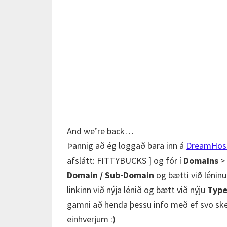
And we’re back…
Þannig að ég loggað bara inn á
DreamHos
afslátt: FITTYBUCKS ] og fór í
Domains
>
Domain / Sub-Domain
og bætti við léninu
linkinn við nýja lénið og bætt við nýju
Type
gamni að henda þessu info með ef svo ske
einhverjum :)