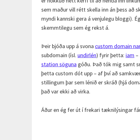
er nokkuð nett kerfi til að henda inn lin
sem maður vill rétt skella inn án þess að 
myndi kannski gera á venjulegu bloggi). É
skemmtilegu sem ég rekst á.
Þeir bjóða upp á svona
custom domain n
subdomain (ísl.
undirlén
) fyrir þetta:
iam
– 
station söguna
góðu. Það tók mig samt sm
þetta custom dót upp – af því að samkv
stillingum þar sem lénið er skráð (hjá doma
það var ekki að virka.
Áður en ég fer út í frekari tæknilýsingar 