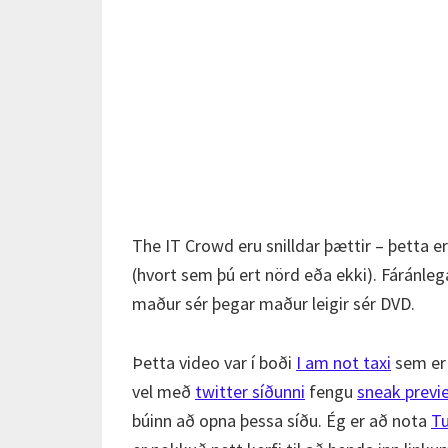
The IT Crowd eru snilldar þættir – þetta e
(hvort sem þú ert nörd eða ekki). Fáránleg
maður sér þegar maður leigir sér DVD.
Þetta video var í boði
I am not taxi
sem er
vel með
twitter síðunni
fengu
sneak previ
búinn að opna þessa síðu. Ég er að nota
T