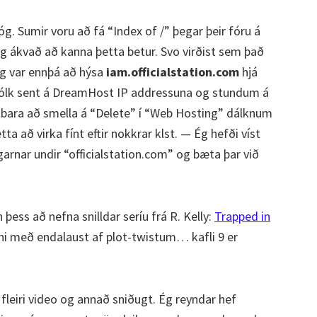
óg. Sumir voru að fá “Index of /” þegar þeir fóru á
ég ákvað að kanna þetta betur. Svo virðist sem það
 ég var ennþá að hýsa
iam.officialstation.com
hjá
ólk sent á DreamHost IP addressuna og stundum á
 bara að smella á “Delete” í “Web Hosting” dálknum
ta að virka fínt eftir nokkrar klst. — Ég hefði víst
garnar undir “officialstation.com” og bæta þar við
þess að nefna snilldar seríu frá R. Kelly:
Trapped in
nni með endalaust af plot-twistum… kafli 9 er
 fleiri video og annað sniðugt. Ég reyndar hef