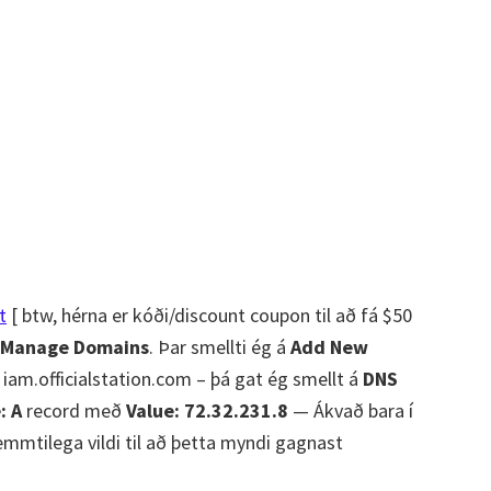
t
[ btw, hérna er kóði/discount coupon til að fá $50
Manage Domains
. Þar smellti ég á
Add New
 iam.officialstation.com – þá gat ég smellt á
DNS
: A
record með
Value: 72.32.231.8
— Ákvað bara í
mmtilega vildi til að þetta myndi gagnast