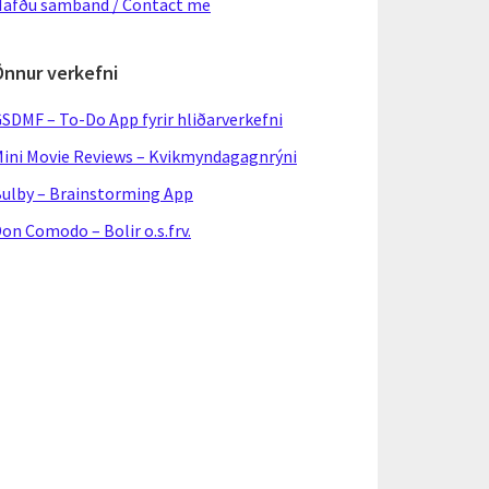
afðu samband / Contact me
Önnur verkefni
SDMF – To-Do App fyrir hliðarverkefni
ini Movie Reviews – Kvikmyndagagnrýni
ulby – Brainstorming App
on Comodo – Bolir o.s.frv.