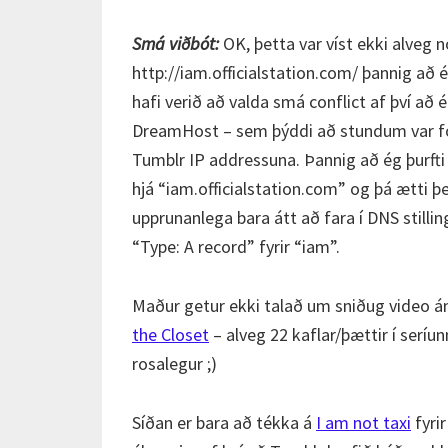
Smá viðbót:
OK, þetta var víst ekki alveg n
http://iam.officialstation.com/ þannig að 
hafi verið að valda smá conflict af því að
DreamHost – sem þýddi að stundum var f
Tumblr IP addressuna. Þannig að ég þurfti
hjá “iam.officialstation.com” og þá ætti þet
upprunanlega bara átt að fara í DNS stillin
“Type: A record” fyrir “iam”.
Maður getur ekki talað um sniðug video án 
the Closet
– alveg 22 kaflar/þættir í seríu
rosalegur ;)
Síðan er bara að tékka á
I am not taxi
fyrir