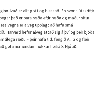
ginn. Það er allt gott og blessað. En svona útskriftir
a þegar það er bara ræða eftir ræða og maður situr
Þess vegna er alveg upplagt að hafa smá
tið. Harvard hefur alveg áttað sig á því og þeir bjóða
mtilega ræðu – þeir hafa t.d. fengið Ali G og fleiri
l að gefa nemendum nokkur heilráð. Njótið: