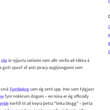
H
G
M
B
D
r
clip
úr nýjustu seríunni sem allir verða að tékka á
a gott spoof af anti-piracy auglýsingunni sem
 smá
Tumblelog
sem ég setti upp. Þeir sem fylgjast
ew
fyrir nokkrum dögum – en núna er ég officially
umblr
kerfið til að keyra þetta “linka blogg” – þetta