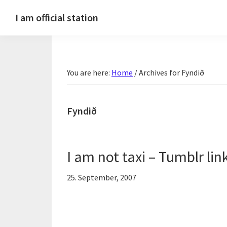
Skip
Skip
Skip
Skip
I am official station
to
to
to
to
Ljósmyndir,
primary
main
primary
footer
kvikmyndagagnrýni,
navigation
content
sidebar
ferðasögur,
You are here:
Home
/
Archives for Fyndið
fréttir
af
Hannesi
Fyndið
og
annað
skemmtilegt
I am not taxi – Tumblr lin
:)
25. September, 2007