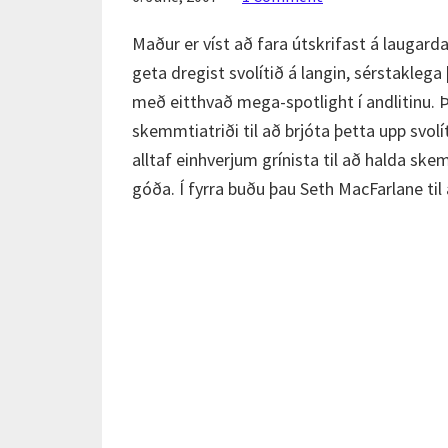
Maður er víst að fara útskrifast á laugarda
geta dregist svolítið á langin, sérstakleg
með eitthvað mega-spotlight í andlitinu. 
skemmtiatriði til að brjóta þetta upp svolí
alltaf einhverjum grínista til að halda skem
góða. Í fyrra buðu þau Seth MacFarlane ti