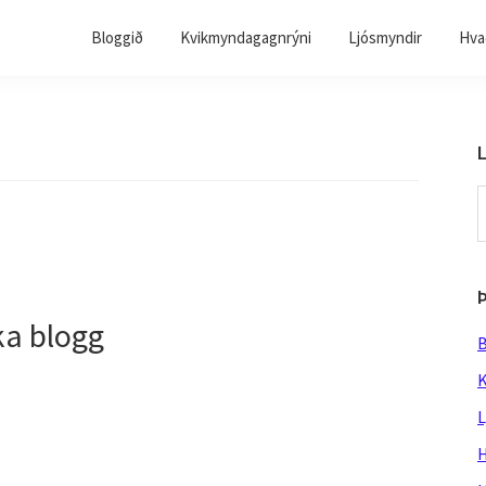
Bloggið
Kvikmyndagagnrýni
Ljósmyndir
Hvað
L
S
t
w
ka blogg
B
K
L
H