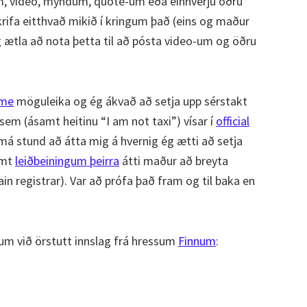
kum, video, myndum, quote-um eða einhverju öðru
skrifa eitthvað mikið í kringum það (eins og maður
g ætla að nota þetta til að pósta video-um og öðru
ame
möguleika og ég ákvað að setja upp sérstakt
sem (ásamt heitinu “I am not taxi”) vísar í
official
á stund að átta mig á hvernig ég ætti að setja
æmt
leiðbeiningum þeirra
átti maður að breyta
in registrar). Var að prófa það fram og til baka en
fáum við örstutt innslag frá hressum
Finnum
: