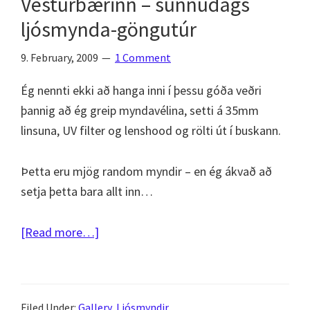
Vesturbærinn – sunnudags
ljósmynda-göngutúr
9. February, 2009
1 Comment
Ég nennti ekki að hanga inni í þessu góða veðri
þannig að ég greip myndavélina, setti á 35mm
linsuna, UV filter og lenshood og rölti út í buskann.
Þetta eru mjög random myndir – en ég ákvað að
setja þetta bara allt inn…
about
[Read more…]
Vesturbærinn
–
sunnudags
Filed Under:
Gallery
,
Ljósmyndir