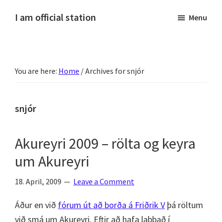
Skip
Skip
Skip
Skip
I am official station
Menu
to
to
to
to
Ljósmyndir,
primary
main
primary
footer
kvikmyndagagnrýni,
navigation
content
sidebar
ferðasögur,
You are here:
Home
/
Archives for snjór
fréttir
af
Hannesi
snjór
og
annað
Akureyri 2009 – rölta og keyra
skemmtilegt
um Akureyri
:)
18. April, 2009
Leave a Comment
Áður en við
fórum út að borða á Friðrik V
þá röltum
við smá um Akureyri. Eftir að hafa labbað í