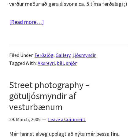
verður maður að gera á svona ca. 5 tíma ferðalagi ;)
about
[Read more…]
Akureyri
2009
–
Filed Under:
Ferðalög
,
Gallery
,
Ljósmyndir
keyra
Tagged With:
Akureyri
,
bíll
,
snjór
til
Akureyrar
Street photography –
götuljósmyndir af
vesturbænum
29. March, 2009
Leave a Comment
Mér fannst alveg upplagt að nýta mér þessa fínu