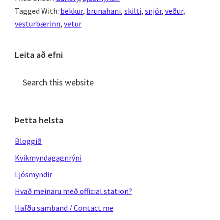
ljósmynda-
Tagged With:
bekkur
,
brunahani
,
skilti
,
snjór
,
veður
,
göngutúr
vesturbærinn
,
vetur
Primary
Leita að efni
Sidebar
Search
this
website
Þetta helsta
Bloggið
Kvikmyndagagnrýni
Ljósmyndir
Hvað meinaru með official station?
Hafðu samband / Contact me