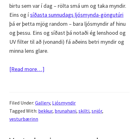
birtu sem var í dag – rölta smá um og taka myndir.
Eins og í
síðasta sunnudags ljósmynda-göngutúri
þá er þetta mjög random – bara ljósmyndir af hinu
og þessu. Eins og síðast þá notaði ég lenshood og
UV filter til að (vonandi) fá aðeins betri myndir og
minna lens glare.
about
[Read more…]
Street
photography
–
Filed Under:
Gallery
,
Ljósmyndir
götuljósmyndir
Tagged With:
bekkur
,
brunahani
,
skilti
,
snjór
,
af
vesturbærinn
vesturbænum