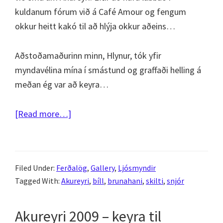
kuldanum fórum við á Café Amour og fengum
okkur heitt kakó til að hlýja okkur aðeins…
Aðstoðamaðurinn minn, Hlynur, tók yfir
myndavélina mína í smástund og graffaði helling á
meðan ég var að keyra…
about
[Read more…]
Akureyri
2009
–
Filed Under:
Ferðalög
,
Gallery
,
Ljósmyndir
rölta
Tagged With:
Akureyri
,
bíll
,
brunahani
,
skilti
,
snjór
og
keyra
Akureyri 2009 – keyra til
um