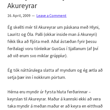
Akureyri
Akureyrar
16. April, 2009
Leave a Comment
Ég skellti mér til Akureyrar um páskana með Hlyni,
Lauritz og Óla. Palli (okkar inside man á Akureyri)
fékk líka að fljóta með. Aðal ástæðan fyrir þessu
ferðalagi voru tónleikar GusGus í Sjallanum (af því
að við erum svo miklar grúppíur).
Ég tók náttúrulega slatta af myndum og ég ætla að
setja þær inn í nokkrum pörtum.
Hérna eru myndir úr fyrsta hluta ferðarinnar –
keyrslan til Akureyrar. Maður á kannski ekki að vera
taka myndir á meðan maður er að keyra en eitthvað