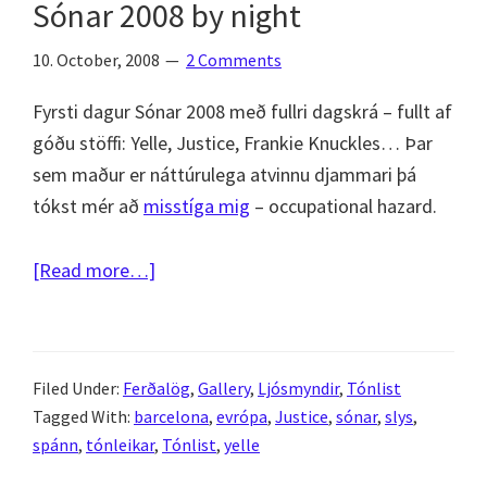
Sónar 2008 by night
2008
by
10. October, 2008
2 Comments
day
Fyrsti dagur Sónar 2008 með fullri dagskrá – fullt af
góðu stöffi: Yelle, Justice, Frankie Knuckles… Þar
sem maður er náttúrulega atvinnu djammari þá
tókst mér að
misstíga mig
– occupational hazard.
about
[Read more…]
Barcelona
Tour
2008
Filed Under:
Ferðalög
,
Gallery
,
Ljósmyndir
,
Tónlist
–
Tagged With:
barcelona
,
evrópa
,
Justice
,
sónar
,
slys
,
part
spánn
,
tónleikar
,
Tónlist
,
yelle
6