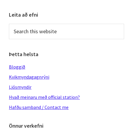
–
Primary
Leita að efni
Sónar
Sidebar
2008
Search
by
this
website
night
Þetta helsta
Bloggið
Kvikmyndagagnrýni
Ljósmyndir
Hvað meinaru með official station?
Hafðu samband / Contact me
Önnur verkefni