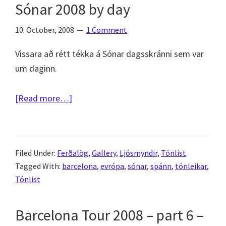
Sónar 2008 by day
2008
by
10. October, 2008
1 Comment
night
Vissara að rétt tékka á Sónar dagsskránni sem var
um daginn.
about
[Read more…]
Barcelona
Tour
2008
Filed Under:
Ferðalög
,
Gallery
,
Ljósmyndir
,
Tónlist
–
Tagged With:
barcelona
,
evrópa
,
sónar
,
spánn
,
tónleikar
,
part
Tónlist
7
–
Barcelona Tour 2008 – part 6 –
Sónar