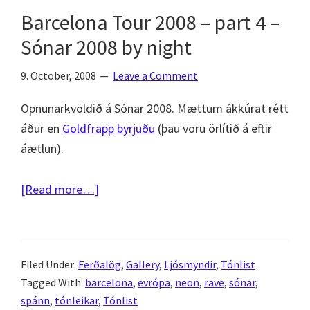
–
Barcelona Tour 2008 – part 4 –
Sónar
Sónar 2008 by night
2008
by
9. October, 2008
Leave a Comment
night
Opnunarkvöldið á Sónar 2008. Mættum ákkúrat rétt
áður en
Goldfrapp byrjuðu
(þau voru örlítið á eftir
áætlun).
about
[Read more…]
Barcelona
Tour
2008
Filed Under:
Ferðalög
,
Gallery
,
Ljósmyndir
,
Tónlist
–
Tagged With:
barcelona
,
evrópa
,
neon
,
rave
,
sónar
,
part
spánn
,
tónleikar
,
Tónlist
4