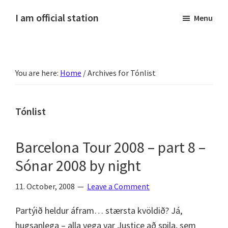
Skip
Skip
Skip
Skip
I am official station
Menu
to
to
to
to
Ljósmyndir,
primary
main
primary
footer
kvikmyndagagnrýni,
navigation
content
sidebar
ferðasögur,
You are here:
Home
/
Archives for Tónlist
fréttir
af
Hannesi
Tónlist
og
annað
Barcelona Tour 2008 – part 8 –
skemmtilegt
Sónar 2008 by night
:)
11. October, 2008
Leave a Comment
Partýið heldur áfram… stærsta kvöldið? Já,
hugsanlega – alla vega var Justice að spila, sem