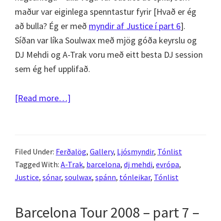
maður var eiginlega spenntastur fyrir [Hvað er ég
að bulla? Ég er með
myndir af Justice í part 6
].
Síðan var líka Soulwax með mjög góða keyrslu og
DJ Mehdi og A-Trak voru með eitt besta DJ session
sem ég hef upplifað.
about
[Read more…]
Barcelona
Tour
2008
Filed Under:
Ferðalög
,
Gallery
,
Ljósmyndir
,
Tónlist
–
Tagged With:
A-Trak
,
barcelona
,
dj mehdi
,
evrópa
,
part
Justice
,
sónar
,
soulwax
,
spánn
,
tónleikar
,
Tónlist
8
–
Barcelona Tour 2008 – part 7 –
Sónar