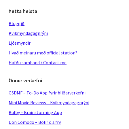
Þetta helsta
Bloggið
Kvikmyndagagnrýni
Ljósmyndir
Hvað meinaru með official station?
Hafðu samband / Contact me
Önnur verkefni
GSDMF – To-Do App fyrir hliðarverkefni
Mini Movie Reviews – Kvikmyndagagnrýni
Bulby – Brainstorming App
Don Comodo – Bolir o.s.frv.