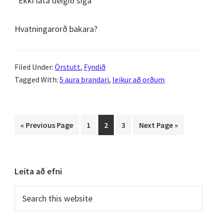
“Ekki láta deigið síga”
Hvatningarorð bakara?
Filed Under:
Örstutt
,
Fyndið
Tagged With:
5 aura brandari
,
leikur að orðum
Go
Page
Page
Page
Go
«
Previous Page
1
2
3
Next Page »
to
to
Primary
Leita að efni
Sidebar
Search
this
website