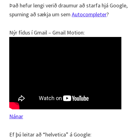
Það hefur lengi verið draumur að starfa hjá Google,
spurning að sækja um sem
Autocompleter
?
Nýr fídus í Gmail – Gmail Motion:
Nánar
Ef þú leitar að “helvetica” á Google: