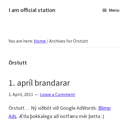
Skip
Skip
Skip
Skip
I am official station
Menu
to
to
to
to
Ljósmyndir,
primary
main
primary
footer
kvikmyndagagnrýni,
navigation
content
sidebar
ferðasögur,
You are here:
Home
/
Archives for Örstutt
fréttir
af
Hannesi
Örstutt
og
annað
1. apríl brandarar
skemmtilegt
:)
1. April, 2011
Leave a Comment
Örstutt… Ný viðbót við Google AdWords:
Blimp
Ads
. Ætla þokkalega að notfæra mér þetta :)