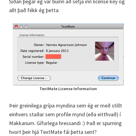
Síðan þegar ég var búinn að setja inn license key og
allt það fékk ég þetta:
TextMate License Information
Þeir greinilega grípa myndina sem ég er með stillt
einhvers staðar sem profile mynd (eða eitthvað) í
Makkanum. Gífurlega hressandi :) Það er spurning
hvort þeir hjá TextMate fái þetta sent?