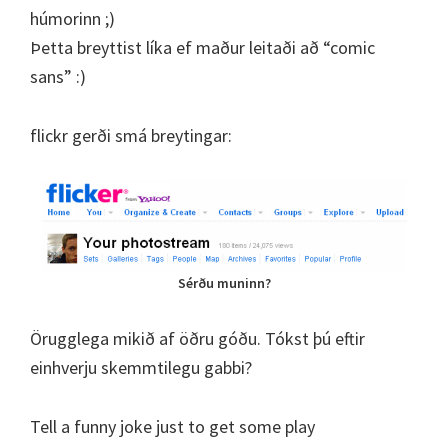
húmorinn ;)
Þetta breyttist líka ef maður leitaði að “comic
sans” :)
flickr gerði smá breytingar:
Sérðu muninn?
Örugglega mikið af öðru góðu. Tókst þú eftir
einhverju skemmtilegu gabbi?
Tell a funny joke just to get some play