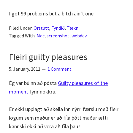
I got 99 problems but a bitch ain’t one
Filed Under:
Örstutt
,
Fyndið
,
Tækni
Tagged With:
Mac
,
screenshot
,
webdev
Fleiri guilty pleasures
5. January, 2011
1 Comment
Ég var búinn að pósta
Guilty pleasures of the
moment
fyrir nokkru.
Er ekki upplagt að skella inn nýrri færslu með fleiri
lögum sem maður er að fíla þótt maður ætti
kannski ekki að vera að fíla þau?