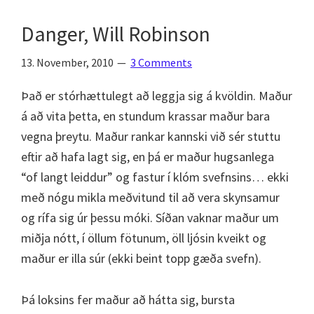
Danger, Will Robinson
13. November, 2010
3 Comments
Það er stórhættulegt að leggja sig á kvöldin. Maður
á að vita þetta, en stundum krassar maður bara
vegna þreytu. Maður rankar kannski við sér stuttu
eftir að hafa lagt sig, en þá er maður hugsanlega
“of langt leiddur” og fastur í klóm svefnsins… ekki
með nógu mikla meðvitund til að vera skynsamur
og rífa sig úr þessu móki. Síðan vaknar maður um
miðja nótt, í öllum fötunum, öll ljósin kveikt og
maður er illa súr (ekki beint topp gæða svefn).
Þá loksins fer maður að hátta sig, bursta