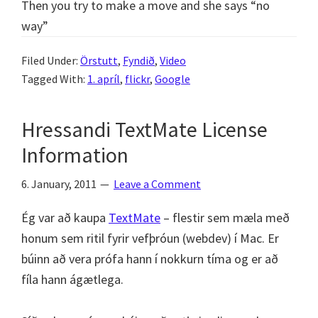
Then you try to make a move and she says “no
way”
Filed Under:
Örstutt
,
Fyndið
,
Video
Tagged With:
1. apríl
,
flickr
,
Google
Hressandi TextMate License
Information
6. January, 2011
Leave a Comment
Ég var að kaupa
TextMate
– flestir sem mæla með
honum sem ritil fyrir vefþróun (webdev) í Mac. Er
búinn að vera prófa hann í nokkurn tíma og er að
fíla hann ágætlega.