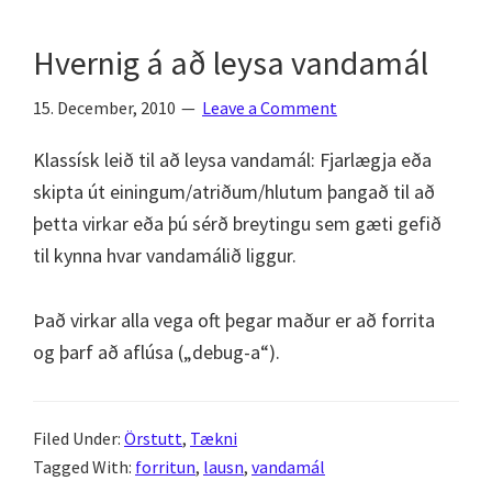
Hvernig á að leysa vandamál
15. December, 2010
Leave a Comment
Klassísk leið til að leysa vandamál: Fjarlægja eða
skipta út einingum/atriðum/hlutum þangað til að
þetta virkar eða þú sérð breytingu sem gæti gefið
til kynna hvar vandamálið liggur.
Það virkar alla vega oft þegar maður er að forrita
og þarf að aflúsa („debug-a“).
Filed Under:
Örstutt
,
Tækni
Tagged With:
forritun
,
lausn
,
vandamál