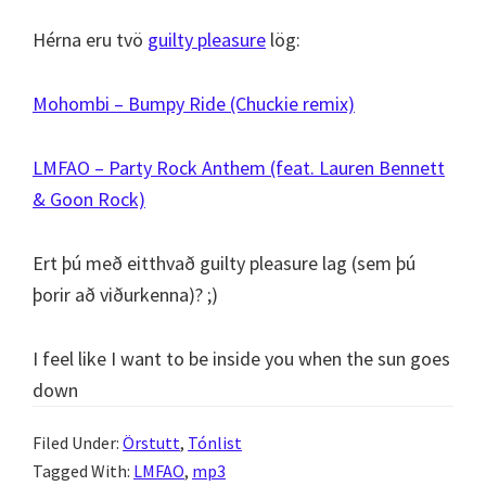
Hérna eru tvö
guilty pleasure
lög:
Mohombi – Bumpy Ride (Chuckie remix)
LMFAO – Party Rock Anthem (feat. Lauren Bennett
& Goon Rock)
Ert þú með eitthvað guilty pleasure lag (sem þú
þorir að viðurkenna)? ;)
I feel like I want to be inside you when the sun goes
down
Filed Under:
Örstutt
,
Tónlist
Tagged With:
LMFAO
,
mp3