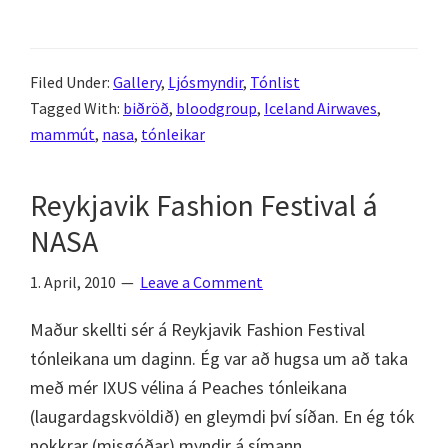
Iceland
Airwaves
2010
Filed Under:
Gallery
,
Ljósmyndir
,
Tónlist
–
Tagged With:
biðröð
,
bloodgroup
,
Iceland Airwaves
,
Dagur
mammút
,
nasa
,
tónleikar
1
–
Reykjavik Fashion Festival á
MYNDIR!
NASA
1. April, 2010
Leave a Comment
Maður skellti sér á Reykjavik Fashion Festival
tónleikana um daginn. Ég var að hugsa um að taka
með mér IXUS vélina á Peaches tónleikana
(laugardagskvöldið) en gleymdi því síðan. En ég tók
nokkrar (misgóðar) myndir á símann.