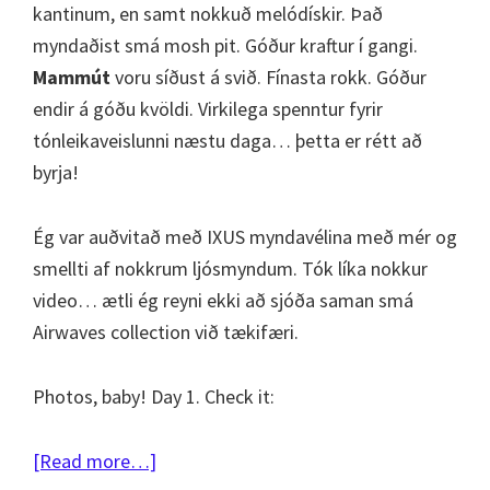
kantinum, en samt nokkuð melódískir. Það
myndaðist smá mosh pit. Góður kraftur í gangi.
Mammút
voru síðust á svið. Fínasta rokk. Góður
endir á góðu kvöldi. Virkilega spenntur fyrir
tónleikaveislunni næstu daga… þetta er rétt að
byrja!
Ég var auðvitað með IXUS myndavélina með mér og
smellti af nokkrum ljósmyndum. Tók líka nokkur
video… ætli ég reyni ekki að sjóða saman smá
Airwaves collection við tækifæri.
Photos, baby! Day 1. Check it:
about
[Read more…]