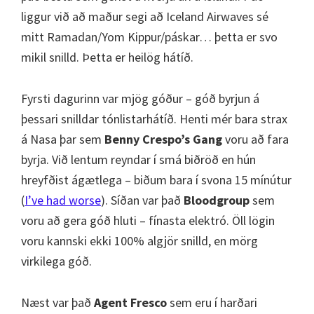
liggur við að maður segi að Iceland Airwaves sé
mitt Ramadan/Yom Kippur/páskar… þetta er svo
mikil snilld. Þetta er heilög hátíð.
Fyrsti dagurinn var mjög góður – góð byrjun á
þessari snilldar tónlistarhátíð. Henti mér bara strax
á Nasa þar sem
Benny Crespo’s Gang
voru að fara
byrja. Við lentum reyndar í smá biðröð en hún
hreyfðist ágætlega – biðum bara í svona 15 mínútur
(
I’ve had worse
). Síðan var það
Bloodgroup
sem
voru að gera góð hluti – fínasta elektró. Öll lögin
voru kannski ekki 100% algjör snilld, en mörg
virkilega góð.
Næst var það
Agent Fresco
sem eru í harðari