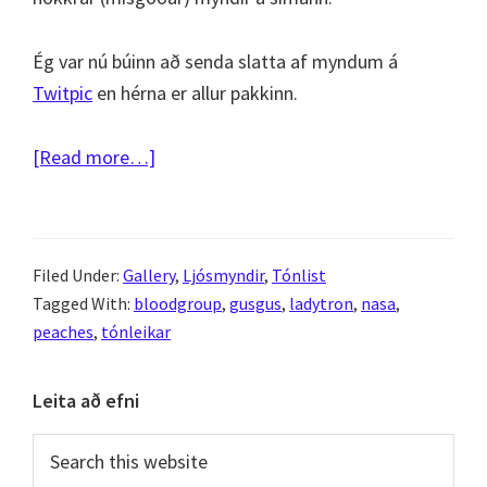
Ég var nú búinn að senda slatta af myndum á
Twitpic
en hérna er allur pakkinn.
about
[Read more…]
Reykjavik
Fashion
Festival
Filed Under:
Gallery
,
Ljósmyndir
,
Tónlist
á
Tagged With:
bloodgroup
,
gusgus
,
ladytron
,
nasa
,
NASA
peaches
,
tónleikar
Primary
Leita að efni
Sidebar
Search
this