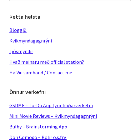
website
Þetta helsta
Bloggið
Kvikmyndagagnrýni
Ljósmyndir
Hvað meinaru með official station?
Hafðu samband / Contact me
Önnur verkefni
GSDMF – To-Do App fyrir hliðarverkefni
Mini Movie Reviews – Kvikmyndagagnrýni
Bulby – Brainstorming App
Don Comodo – Bolir o.s.frv.