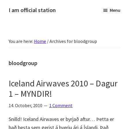
Skip
Skip
Skip
Skip
I am official station
Menu
to
to
to
to
Ljósmyndir,
primary
main
primary
footer
kvikmyndagagnrýni,
navigation
content
sidebar
ferðasögur,
You are here:
Home
/
Archives for bloodgroup
fréttir
af
Hannesi
bloodgroup
og
annað
Iceland Airwaves 2010 – Dagur
skemmtilegt
1 – MYNDIR!
:)
14. October, 2010
1 Comment
Snilld! Iceland Airwaves er byrjað aftur… Þetta er
það besta sem gerist á hverju ári á Íslandi. Það