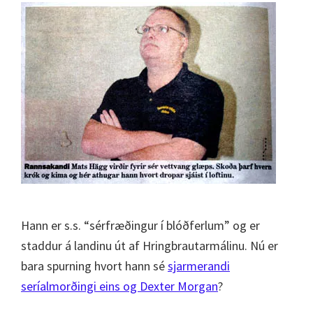
Hann er s.s. “sérfræðingur í blóðferlum” og er
staddur á landinu út af Hringbrautarmálinu. Nú er
bara spurning hvort hann sé
sjarmerandi
seríalmorðingi eins og Dexter Morgan
?