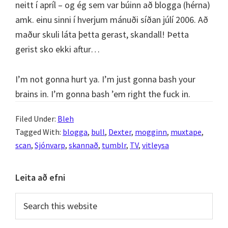
neitt í apríl – og ég sem var búinn að blogga (hérna)
amk. einu sinni í hverjum mánuði síðan júlí 2006. Að
maður skuli láta þetta gerast, skandall! Þetta
gerist sko ekki aftur…
I’m not gonna hurt ya. I’m just gonna bash your
brains in. I’m gonna bash ’em right the fuck in.
Filed Under:
Bleh
Tagged With:
blogga
,
bull
,
Dexter
,
mogginn
,
muxtape
,
scan
,
Sjónvarp
,
skannað
,
tumblr
,
TV
,
vitleysa
Primary
Leita að efni
Sidebar
Search
this
website