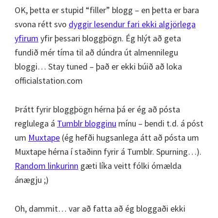
OK, þetta er stupid “filler” blogg – en þetta er bara
svona rétt svo
dyggir lesendur fari ekki algjörlega
yfirum
yfir þessari bloggþögn. Ég hlýt að geta
fundið mér tíma til að dúndra út almennilegu
bloggi… Stay tuned – það er ekki búið að loka
officialstation.com
Þrátt fyrir bloggþögn hérna þá er ég að pósta
reglulega á
Tumblr blogginu
mínu – bendi t.d. á póst
um
Muxtape
(ég hefði hugsanlega átt að pósta um
Muxtape hérna í staðinn fyrir á Tumblr. Spurning…).
Random linkurinn
gæti líka veitt fólki ómælda
ánægju ;)
Oh, dammit… var að fatta að ég bloggaði ekki