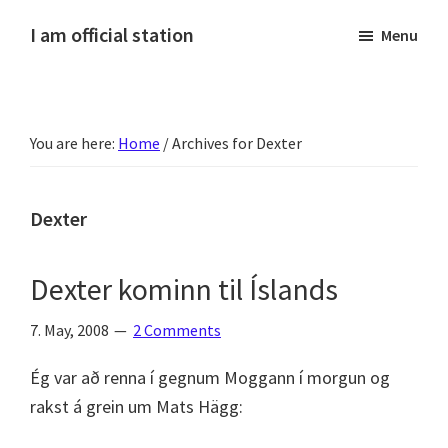
Skip
Skip
Skip
Skip
I am official station
Menu
to
to
to
to
Ljósmyndir,
primary
main
primary
footer
kvikmyndagagnrýni,
navigation
content
sidebar
ferðasögur,
You are here:
Home
/
Archives for Dexter
fréttir
af
Hannesi
Dexter
og
annað
Dexter kominn til Íslands
skemmtilegt
:)
7. May, 2008
2 Comments
Ég var að renna í gegnum Moggann í morgun og
rakst á grein um Mats Hägg: