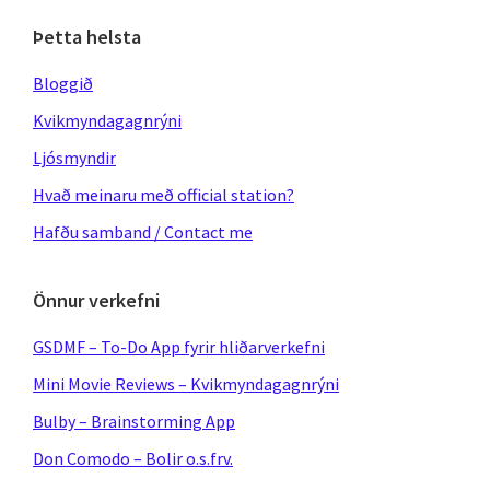
Þetta helsta
Bloggið
Kvikmyndagagnrýni
Ljósmyndir
Hvað meinaru með official station?
Hafðu samband / Contact me
Önnur verkefni
GSDMF – To-Do App fyrir hliðarverkefni
Mini Movie Reviews – Kvikmyndagagnrýni
Bulby – Brainstorming App
Don Comodo – Bolir o.s.frv.