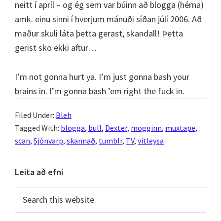
neitt í apríl – og ég sem var búinn að blogga (hérna)
amk. einu sinni í hverjum mánuði síðan júlí 2006. Að
maður skuli láta þetta gerast, skandall! Þetta
gerist sko ekki aftur…
I’m not gonna hurt ya. I’m just gonna bash your
brains in. I’m gonna bash ’em right the fuck in.
Filed Under:
Bleh
Tagged With:
blogga
,
bull
,
Dexter
,
mogginn
,
muxtape
,
scan
,
Sjónvarp
,
skannað
,
tumblr
,
TV
,
vitleysa
Primary
Leita að efni
Sidebar
Search
this
website