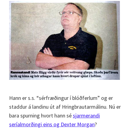
Hann er s.s. “sérfræðingur í blóðferlum” og er
staddur á landinu út af Hringbrautarmálinu. Nú er
bara spurning hvort hann sé
sjarmerandi
seríalmorðingi eins og Dexter Morgan
?