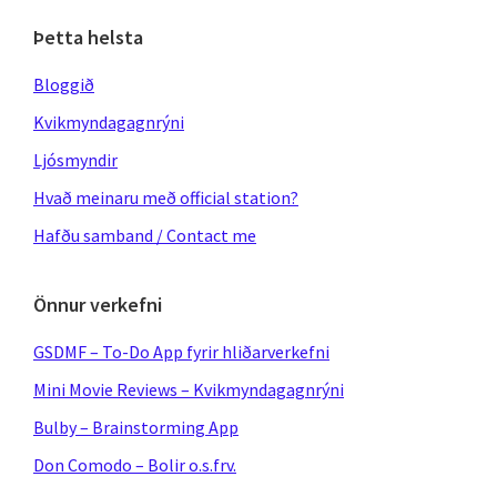
Þetta helsta
Bloggið
Kvikmyndagagnrýni
Ljósmyndir
Hvað meinaru með official station?
Hafðu samband / Contact me
Önnur verkefni
GSDMF – To-Do App fyrir hliðarverkefni
Mini Movie Reviews – Kvikmyndagagnrýni
Bulby – Brainstorming App
Don Comodo – Bolir o.s.frv.