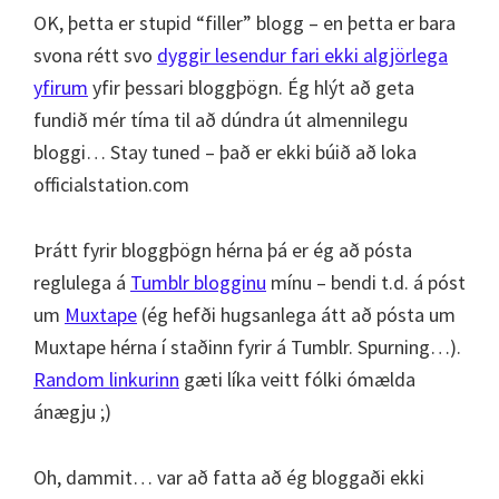
OK, þetta er stupid “filler” blogg – en þetta er bara
svona rétt svo
dyggir lesendur fari ekki algjörlega
yfirum
yfir þessari bloggþögn. Ég hlýt að geta
fundið mér tíma til að dúndra út almennilegu
bloggi… Stay tuned – það er ekki búið að loka
officialstation.com
Þrátt fyrir bloggþögn hérna þá er ég að pósta
reglulega á
Tumblr blogginu
mínu – bendi t.d. á póst
um
Muxtape
(ég hefði hugsanlega átt að pósta um
Muxtape hérna í staðinn fyrir á Tumblr. Spurning…).
Random linkurinn
gæti líka veitt fólki ómælda
ánægju ;)
Oh, dammit… var að fatta að ég bloggaði ekki