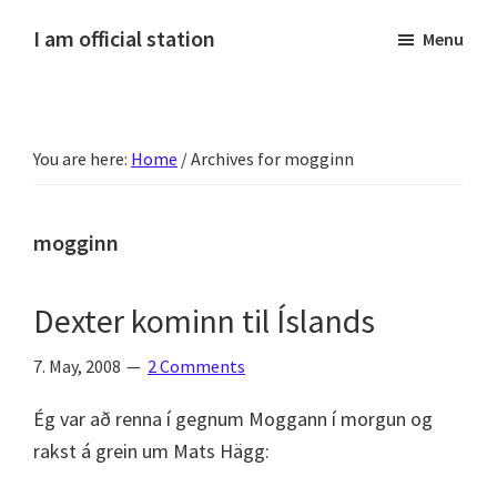
Skip
Skip
Skip
Skip
I am official station
Menu
to
to
to
to
Ljósmyndir,
primary
main
primary
footer
kvikmyndagagnrýni,
navigation
content
sidebar
ferðasögur,
You are here:
Home
/
Archives for mogginn
fréttir
af
Hannesi
mogginn
og
annað
Dexter kominn til Íslands
skemmtilegt
:)
7. May, 2008
2 Comments
Ég var að renna í gegnum Moggann í morgun og
rakst á grein um Mats Hägg: