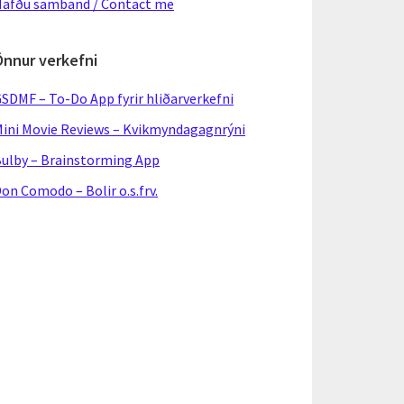
afðu samband / Contact me
Önnur verkefni
SDMF – To-Do App fyrir hliðarverkefni
ini Movie Reviews – Kvikmyndagagnrýni
ulby – Brainstorming App
on Comodo – Bolir o.s.frv.