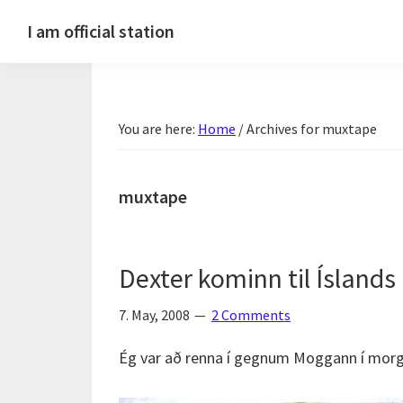
Skip
Skip
Skip
Skip
I am official station
to
to
to
to
Ljósmyndir,
primary
main
primary
footer
kvikmyndagagnrýni,
navigation
content
sidebar
ferðasögur,
You are here:
Home
/
Archives for muxtape
fréttir
af
Hannesi
muxtape
og
annað
skemmtilegt
Dexter kominn til Íslands
:)
7. May, 2008
2 Comments
Ég var að renna í gegnum Moggann í morg