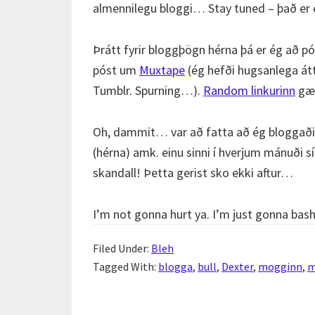
almennilegu bloggi… Stay tuned – það er e
Þrátt fyrir bloggþögn hérna þá er ég að p
póst um
Muxtape
(ég hefði hugsanlega átt
Tumblr. Spurning…).
Random linkurinn
gæt
Oh, dammit… var að fatta að ég bloggaði e
(hérna) amk. einu sinni í hverjum mánuði sí
skandall! Þetta gerist sko ekki aftur…
I’m not gonna hurt ya. I’m just gonna bash 
Filed Under:
Bleh
Tagged With:
blogga
,
bull
,
Dexter
,
mogginn
,
m