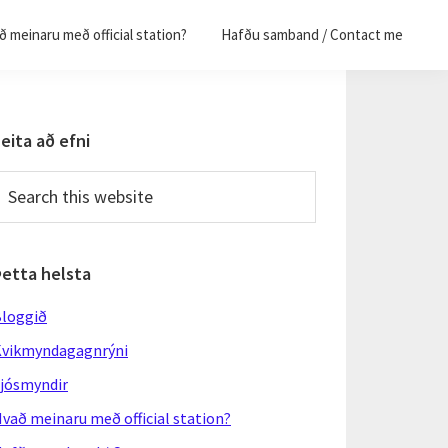
 meinaru með official station?
Hafðu samband / Contact me
Primary
eita að efni
Sidebar
earch
his
ebsite
Þetta helsta
loggið
vikmyndagagnrýni
jósmyndir
vað meinaru með official station?