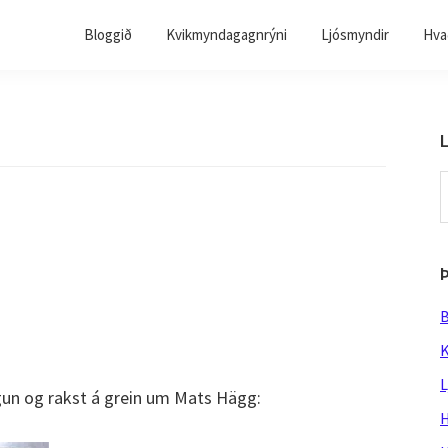
Bloggið
Kvikmyndagagnrýni
Ljósmyndir
Hvað
L
S
t
w
B
K
L
un og rakst á grein um Mats Hägg:
H