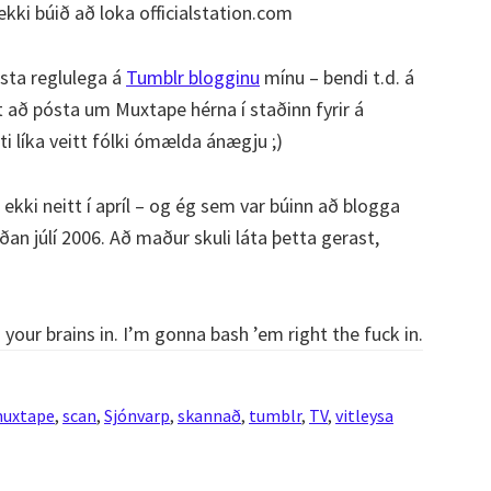
kki búið að loka officialstation.com
ósta reglulega á
Tumblr blogginu
mínu – bendi t.d. á
 að pósta um Muxtape hérna í staðinn fyrir á
i líka veitt fólki ómælda ánægju ;)
kki neitt í apríl – og ég sem var búinn að blogga
ðan júlí 2006. Að maður skuli láta þetta gerast,
your brains in. I’m gonna bash ’em right the fuck in.
uxtape
,
scan
,
Sjónvarp
,
skannað
,
tumblr
,
TV
,
vitleysa