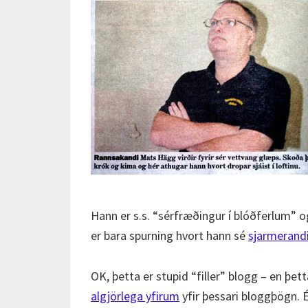
Hann er s.s. “sérfræðingur í blóðferlum” o
er bara spurning hvort hann sé
sjarmerandi
OK, þetta er stupid “filler” blogg – en þet
algjörlega yfirum
yfir þessari bloggþögn. É