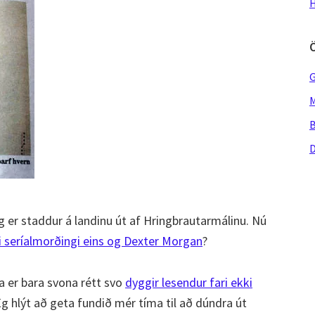
H
G
M
B
D
g er staddur á landinu út af Hringbrautarmálinu. Nú
 seríalmorðingi eins og Dexter Morgan
?
ta er bara svona rétt svo
dyggir lesendur fari ekki
g hlýt að geta fundið mér tíma til að dúndra út