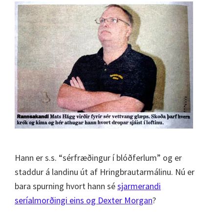
Hann er s.s. “sérfræðingur í blóðferlum” og er
staddur á landinu út af Hringbrautarmálinu. Nú er
bara spurning hvort hann sé
sjarmerandi
seríalmorðingi eins og Dexter Morgan
?