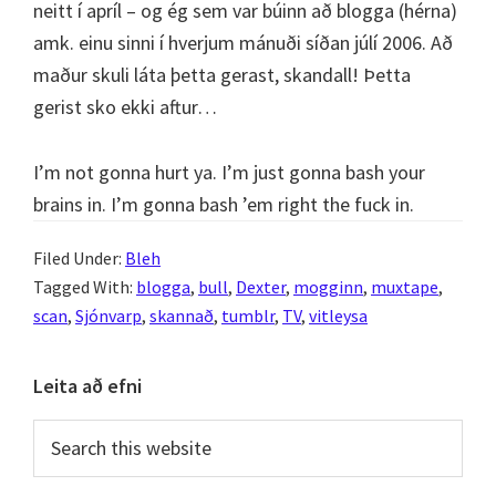
neitt í apríl – og ég sem var búinn að blogga (hérna)
amk. einu sinni í hverjum mánuði síðan júlí 2006. Að
maður skuli láta þetta gerast, skandall! Þetta
gerist sko ekki aftur…
I’m not gonna hurt ya. I’m just gonna bash your
brains in. I’m gonna bash ’em right the fuck in.
Filed Under:
Bleh
Tagged With:
blogga
,
bull
,
Dexter
,
mogginn
,
muxtape
,
scan
,
Sjónvarp
,
skannað
,
tumblr
,
TV
,
vitleysa
Primary
Leita að efni
Sidebar
Search
this
website