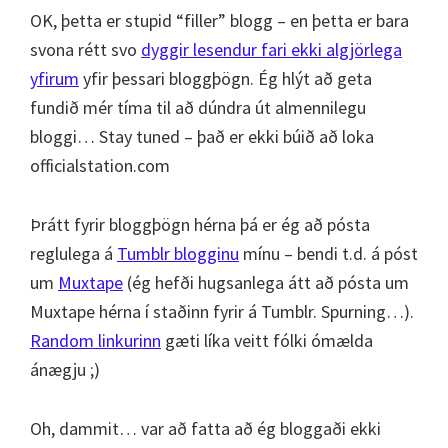
OK, þetta er stupid “filler” blogg – en þetta er bara
svona rétt svo
dyggir lesendur fari ekki algjörlega
yfirum
yfir þessari bloggþögn. Ég hlýt að geta
fundið mér tíma til að dúndra út almennilegu
bloggi… Stay tuned – það er ekki búið að loka
officialstation.com
Þrátt fyrir bloggþögn hérna þá er ég að pósta
reglulega á
Tumblr blogginu
mínu – bendi t.d. á póst
um
Muxtape
(ég hefði hugsanlega átt að pósta um
Muxtape hérna í staðinn fyrir á Tumblr. Spurning…).
Random linkurinn
gæti líka veitt fólki ómælda
ánægju ;)
Oh, dammit… var að fatta að ég bloggaði ekki