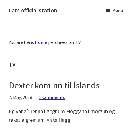
Skip
Skip
Skip
Skip
I am official station
Menu
to
to
to
to
Ljósmyndir,
primary
main
primary
footer
kvikmyndagagnrýni,
navigation
content
sidebar
ferðasögur,
You are here:
Home
/
Archives for TV
fréttir
af
Hannesi
TV
og
annað
Dexter kominn til Íslands
skemmtilegt
:)
7. May, 2008
2 Comments
Ég var að renna í gegnum Moggann í morgun og
rakst á grein um Mats Hägg: