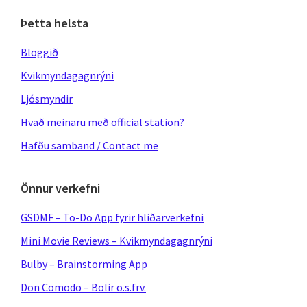
Þetta helsta
Bloggið
Kvikmyndagagnrýni
Ljósmyndir
Hvað meinaru með official station?
Hafðu samband / Contact me
Önnur verkefni
GSDMF – To-Do App fyrir hliðarverkefni
Mini Movie Reviews – Kvikmyndagagnrýni
Bulby – Brainstorming App
Don Comodo – Bolir o.s.frv.