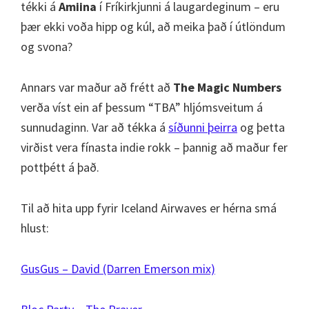
tékki á
Amiina
í Fríkirkjunni á laugardeginum – eru
þær ekki voða hipp og kúl, að meika það í útlöndum
og svona?
Annars var maður að frétt að
The Magic Numbers
verða víst ein af þessum “TBA” hljómsveitum á
sunnudaginn. Var að tékka á
síðunni þeirra
og þetta
virðist vera fínasta indie rokk – þannig að maður fer
pottþétt á það.
Til að hita upp fyrir Iceland Airwaves er hérna smá
hlust:
GusGus – David (Darren Emerson mix)