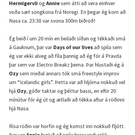
Hermigervli
og
Annie
sem átti að vera einhver
voða sæt söngkona frá Noregi. En þegar ég kom að
Nasa ca. 23:30 var svona 300m biðröð!
Ég beið í um 20 mín en beilaði síðan og tékkaði smá
á Gauknum, þar var
Days of our lives
að spila sem
ég var ekki alveg að fíla þannig að ég fór á Pravda
þar sem var Electro Breakz þema. Þar hlustaði ég á
Ozy
sem meðal annars tók smá freestyle improv
um “Icelandic girls”. Þetta var að hljóma nokkuð vel
hjá
Ozy
, góðir taktar og þéttur bassi, en eftir 20
mínútur fór ég út og ætlaði að tékka aftur á röðinni
hjá Nasa.
Risa röðin var horfin og ég komst inn nokkuð fljótt.
Þar var
Annie
byrjuð að spila hressandi rokk-