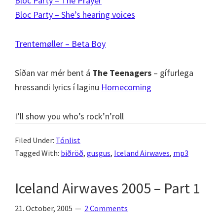
Bloc Party – The Prayer
Bloc Party – She’s hearing voices
Trentemøller – Beta Boy
Síðan var mér bent á
The Teenagers
– gífurlega
hressandi lyrics í laginu
Homecoming
I’ll show you who’s rock’n’roll
Filed Under:
Tónlist
Tagged With:
biðröð
,
gusgus
,
Iceland Airwaves
,
mp3
Iceland Airwaves 2005 – Part 1
21. October, 2005
2 Comments