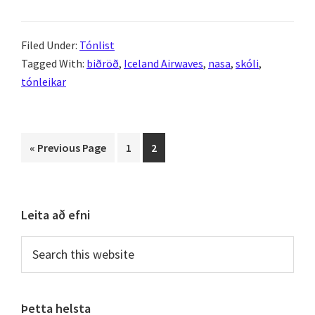
Filed Under:
Tónlist
Tagged With:
biðröð
,
Iceland Airwaves
,
nasa
,
skóli
,
tónleikar
Go
Page
Page
«
Previous Page
1
2
to
Primary
Leita að efni
Sidebar
Search
this
website
Þetta helsta