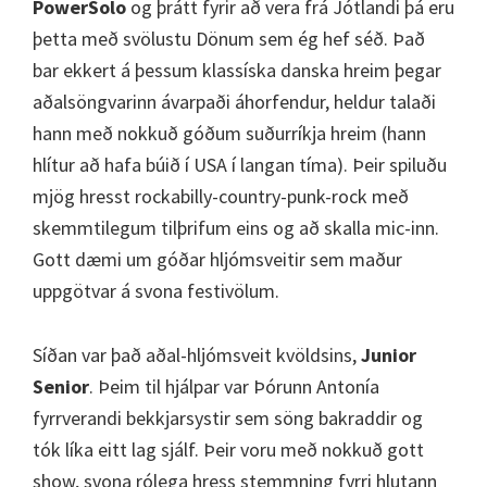
PowerSolo
og þrátt fyrir að vera frá Jótlandi þá eru
þetta með svölustu Dönum sem ég hef séð. Það
bar ekkert á þessum klassíska danska hreim þegar
aðalsöngvarinn ávarpaði áhorfendur, heldur talaði
hann með nokkuð góðum suðurríkja hreim (hann
hlítur að hafa búið í USA í langan tíma). Þeir spiluðu
mjög hresst rockabilly-country-punk-rock með
skemmtilegum tilþrifum eins og að skalla mic-inn.
Gott dæmi um góðar hljómsveitir sem maður
uppgötvar á svona festivölum.
Síðan var það aðal-hljómsveit kvöldsins,
Junior
Senior
. Þeim til hjálpar var Þórunn Antonía
fyrrverandi bekkjarsystir sem söng bakraddir og
tók líka eitt lag sjálf. Þeir voru með nokkuð gott
show, svona rólega hress stemmning fyrri hlutann