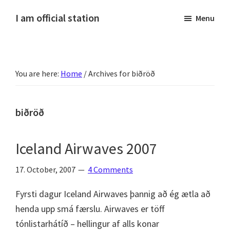
Skip
Skip
Skip
Skip
I am official station
Menu
to
to
to
to
Ljósmyndir,
primary
main
primary
footer
kvikmyndagagnrýni,
navigation
content
sidebar
ferðasögur,
You are here:
Home
/
Archives for biðröð
fréttir
af
Hannesi
biðröð
og
annað
Iceland Airwaves 2007
skemmtilegt
:)
17. October, 2007
4 Comments
Fyrsti dagur Iceland Airwaves þannig að ég ætla að
henda upp smá færslu. Airwaves er töff
tónlistarhátíð – hellingur af alls konar