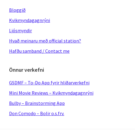
Bloggið
Kvikmyndagagnrýni
Ljósmyndir
Hvað meinaru með official station?
Hafðu samband / Contact me
Önnur verkefni
GSDMF – To-Do App fyrir hliðarverkefni
Mini Movie Reviews – Kvikmyndagagnrýni
Bulby – Brainstorming App
Don Comodo – Bolir o.s.frv.