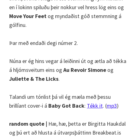
en í lokinn spiluðu þeir nokkur vel hress lög eins og
Move Your Feet
og myndaðist góð stemmning á
gólfinu.
Þar með endaði degi númer 2.
Núna er ég hins vegar á leiðinni út og ætla að tékka
á hljómsveitum eins og
Au Revoir Simone
og
Juliette & The Licks
.
Talandi um tónlist þá vil ég mæla með þessu
brillíant cover-i á
Baby Got Back
:
Tékk it
. (
mp3
)
random quote |
Hæ, hæ, þetta er Birgitta Haukdal
og þú ert að hlusta á útvarpsþáttinn Breakbeat.is