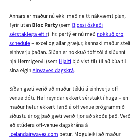
Annars er maður nú ekki með neitt nákvæmt plan,
fyrir utan
Bloc Party
(sem
Bjössi óskaði
sérstaklega eftir
). hr. partý er nú með
nokkuð pro
schedule
– excel og allar græjur, kannski maður steli
einhverju þaðan. Síðan er nokkuð töff tól á síðunni
hjá Hermigervli (sem
Hjalti
bjó víst til) til að búa til
sína eigin
Airwaves dagskrá
.
Síðan gæti verið að maður tékki á einhverju off
venue dóti. Hef reyndar ekkert sérstakt í huga – en
maður hefur ekkert farið á off venue prógrammið
síðustu ár og það gæti verið fjör að skoða það. Verð
að stúdera off-venue dagskrána á
icelandairwaves.com
betur. Möguleiki að maður