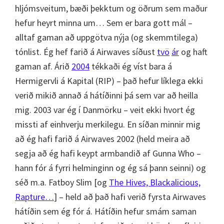
hljómsveitum, bæði þekktum og öðrum sem maður
hefur heyrt minna um… Sem er bara gott mál –
alltaf gaman að uppgötva nýja (og skemmtilega)
tónlist. Ég hef farið á Airwaves síðust
tvö
ár
og haft
gaman af. Árið
2004
tékkaði ég víst bara á
Hermigervli á Kapital (RIP) – það hefur líklega ekki
verið mikið annað á hátíðinni þá sem var að heilla
mig. 2003 var ég í Danmörku – veit ekki hvort ég
missti af einhverju merkilegu. En síðan minnir mig
að ég hafi farið á Airwaves 2002 (held meira að
segja að ég hafi keypt armbandið af Gunna Who –
hann fór á fyrri helminginn og ég sá þann seinni) og
séð m.a. Fatboy Slim [og
The Hives, Blackalicious,
Rapture…
] – held að það hafi verið fyrsta Airwaves
hátíðin sem ég fór á. Hátíðin hefur smám saman