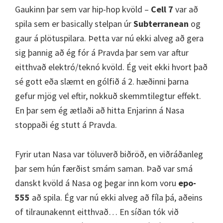
Gaukinn þar sem var hip-hop kvöld –
Cell 7
var að
spila sem er basically stelpan úr
Subterranean
og
gaur á plötuspilara. Þetta var nú ekki alveg að gera
sig þannig að ég fór á Pravda þar sem var aftur
eitthvað elektró/teknó kvöld. Ég veit ekki hvort það
sé gott eða slæmt en gólfið á 2. hæðinni þarna
gefur mjög vel eftir, nokkuð skemmtilegtur effekt.
En þar sem ég ætlaði að hitta Enjarinn á Nasa
stoppaði ég stutt á Pravda.
Fyrir utan Nasa var töluverð biðröð, en viðráðanleg
þar sem hún færðist smám saman. Það var smá
danskt kvöld á Nasa og þegar inn kom voru
epo-
555
að spila. Ég var nú ekki alveg að fíla þá, aðeins
of tilraunakennt eitthvað… En síðan tók við