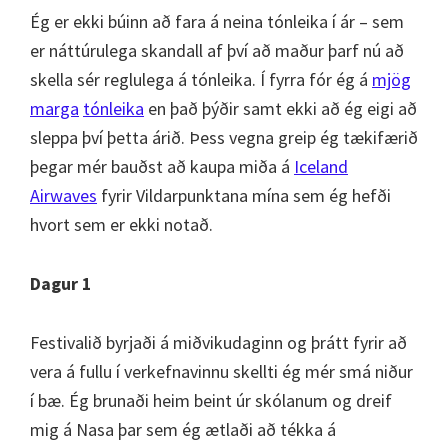
Ég er ekki búinn að fara á neina tónleika í ár – sem
er náttúrulega skandall af því að maður þarf nú að
skella sér reglulega á tónleika. Í fyrra fór ég á
mjög
marga
tónleika
en það þýðir samt ekki að ég eigi að
sleppa því þetta árið. Þess vegna greip ég tækifærið
þegar mér bauðst að kaupa miða á
Iceland
Airwaves
fyrir Vildarpunktana mína sem ég hefði
hvort sem er ekki notað.
Dagur 1
Festivalið byrjaði á miðvikudaginn og þrátt fyrir að
vera á fullu í verkefnavinnu skellti ég mér smá niður
í bæ. Ég brunaði heim beint úr skólanum og dreif
mig á Nasa þar sem ég ætlaði að tékka á