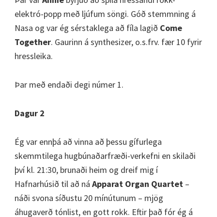
elektró-popp með ljúfum söngi. Góð stemmning á
Nasa og var ég sérstaklega að fíla lagið
Come
Together
. Gaurinn á synthesizer, o.s.frv. fær 10 fyrir
hressleika.
Þar með endaði degi númer 1.
Dagur 2
Ég var ennþá að vinna að þessu gífurlega
skemmtilega hugbúnaðarfræði-verkefni en skilaði
því kl. 21:30, brunaði heim og dreif mig í
Hafnarhúsið til að ná
Apparat Organ Quartet
–
náði svona síðustu 20 mínútunum – mjög
áhugaverð tónlist, en gott rokk. Eftir það fór ég á