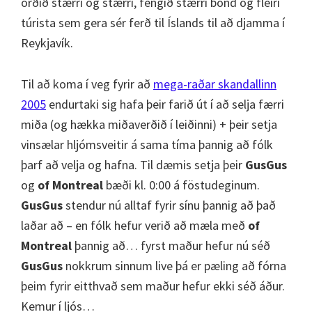
orðið stærri og stærri, fengið stærri bönd og fleiri
túrista sem gera sér ferð til Íslands til að djamma í
Reykjavík.
Til að koma í veg fyrir að
mega-raðar skandallinn
2005
endurtaki sig hafa þeir farið út í að selja færri
miða (og hækka miðaverðið í leiðinni) + þeir setja
vinsælar hljómsveitir á sama tíma þannig að fólk
þarf að velja og hafna. Til dæmis setja þeir
GusGus
og
of Montreal
bæði kl. 0:00 á föstudeginum.
GusGus
stendur nú alltaf fyrir sínu þannig að það
laðar að – en fólk hefur verið að mæla með
of
Montreal
þannig að… fyrst maður hefur nú séð
GusGus
nokkrum sinnum live þá er pæling að fórna
þeim fyrir eitthvað sem maður hefur ekki séð áður.
Kemur í ljós…