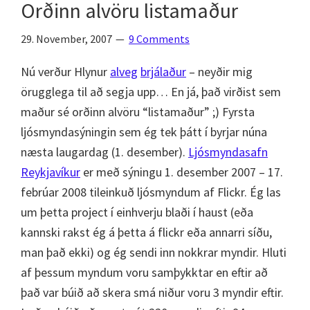
Orðinn alvöru listamaður
29. November, 2007
9 Comments
Nú verður Hlynur
alveg
brjálaður
– neyðir mig
örugglega til að segja upp… En já, það virðist sem
maður sé orðinn alvöru “listamaður” ;) Fyrsta
ljósmyndasýningin sem ég tek þátt í byrjar núna
næsta laugardag (1. desember).
Ljósmyndasafn
Reykjavíkur
er með sýningu 1. desember 2007 – 17.
febrúar 2008 tileinkuð ljósmyndum af Flickr. Ég las
um þetta project í einhverju blaði í haust (eða
kannski rakst ég á þetta á flickr eða annarri síðu,
man það ekki) og ég sendi inn nokkrar myndir. Hluti
af þessum myndum voru samþykktar en eftir að
það var búið að skera smá niður voru 3 myndir eftir.