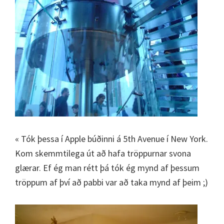
« Tók þessa í Apple búðinni á 5th Avenue í New York.
Kom skemmtilega út að hafa tröppurnar svona
glærar. Ef ég man rétt þá tók ég mynd af þessum
tröppum af því að pabbi var að taka mynd af þeim ;)