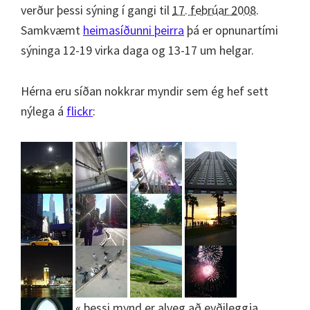
verður þessi sýning í gangi til
17. febrúar 2008
.
Samkvæmt
heimasíðunni þeirra
þá er opnunartími
sýninga 12-19 virka daga og 13-17 um helgar.
Hérna eru síðan nokkrar myndir sem ég hef sett
nýlega á
flickr
:
« þessi mynd er alveg að eyðileggja