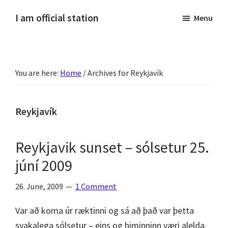
Skip
Skip
Skip
Skip
I am official station
Menu
to
to
to
to
Ljósmyndir,
primary
main
primary
footer
kvikmyndagagnrýni,
navigation
content
sidebar
ferðasögur,
You are here:
Home
/
Archives for Reykjavík
fréttir
af
Hannesi
Reykjavík
og
annað
Reykjavik sunset – sólsetur 25.
skemmtilegt
júní 2009
:)
26. June, 2009
1 Comment
Var að koma úr ræktinni og sá að það var þetta
svakalega sólsetur – eins og himinninn væri alelda.