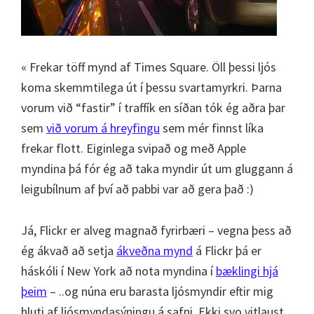
« Frekar töff mynd af Times Square. Öll þessi ljós
koma skemmtilega út í þessu svartamyrkri. Þarna
vorum við “fastir” í traffík en síðan tók ég aðra þar
sem
við vorum á hreyfingu
sem mér finnst líka
frekar flott. Eiginlega svipað og með Apple
myndina þá fór ég að taka myndir út um gluggann á
leigubílnum af því að pabbi var að gera það :)
Já, Flickr er alveg magnað fyrirbæri – vegna þess að
ég ákvað að setja
ákveðna mynd
á Flickr þá er
háskóli í New York að nota myndina í
bæklingi hjá
þeim
– ..og núna eru barasta ljósmyndir eftir mig
hluti af ljósmyndasýningu á safni. Ekki svo vitlaust