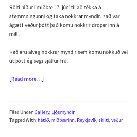
Rölti niður í miðbæ 17. júní til að tékka á
stemmningunni og taka nokkrar myndir. Það var
ágætt veður þótt það komu nokkrir dropar inn á
milli.
Það eru alveg nokkrar myndir sem komu nokkuð vel
út þótt ég segi sjálfur frá.
about
[Read more…]
17.
júní
2009
Filed Under:
Gallery
,
Ljósmyndir
–
Tagged With:
hátíð
,
miðbærinn
,
Reykjavík
,
skilti
,
veður
miðbær
Reykjavíkur