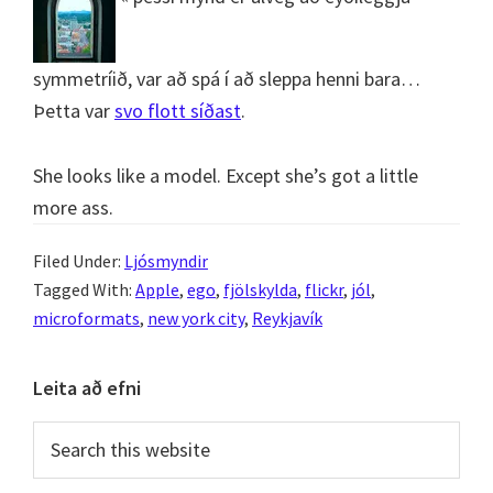
symmetríið, var að spá í að sleppa henni bara…
Þetta var
svo flott síðast
.
She looks like a model. Except she’s got a little
more ass.
Filed Under:
Ljósmyndir
Tagged With:
Apple
,
ego
,
fjölskylda
,
flickr
,
jól
,
microformats
,
new york city
,
Reykjavík
Primary
Leita að efni
Sidebar
Search
this
website