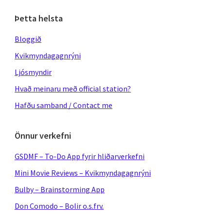
Þetta helsta
Bloggið
Kvikmyndagagnrýni
Ljósmyndir
Hvað meinaru með official station?
Hafðu samband / Contact me
Önnur verkefni
GSDMF – To-Do App fyrir hliðarverkefni
Mini Movie Reviews – Kvikmyndagagnrýni
Bulby – Brainstorming App
Don Comodo – Bolir o.s.frv.