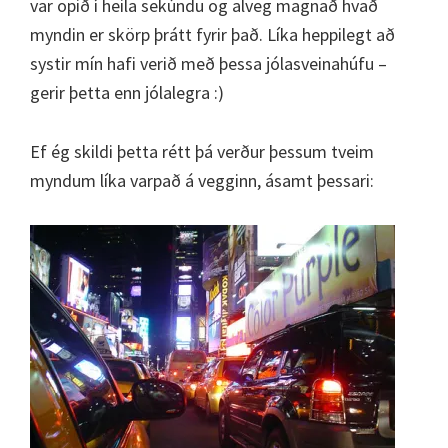
var opið í heila sekúndu og alveg magnað hvað
myndin er skörp þrátt fyrir það. Líka heppilegt að
systir mín hafi verið með þessa jólasveinahúfu –
gerir þetta enn jólalegra :)
Ef ég skildi þetta rétt þá verður þessum tveim
myndum líka varpað á vegginn, ásamt þessari: