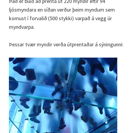
Það er búið að prenta út 220 myndir eftir 94
ljósmyndara en síðan verður þeim myndum sem
komust í forvalið (500 stykki) varpað á vegg úr
myndvarpa.
Þessar tvær myndir verða útprentaðar á sýningunni: