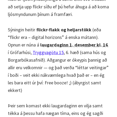
að setja upp flickr síðu ef þú hefur áhuga á að koma
ljósmyndunum þínum á framfæri.
Sýningin heitir
flickr-flakk og heljarstökk
(eða
“flickr era – digital horizons” á enska mátann).
Opnun er núna á
laugardaginn 1. desember kl. 16
í
Grófarhúsi,
Tryggvagötu 15
, 6. hæð
(sama hús og
Borgarbókasafnið). Aðgangur er ókeypis þannig að
allir eru velkomnir — og það verða “léttar veitingar”
í boði – veit ekki nákvæmlega hvað það er – en ég
les bara eitt úr því: Free booze! ;) (ábyrgist samt
ekkert)
Þeir sem komast ekki laugardaginn en vilja samt
tékka á þessu hafa nægan tíma, eins og ég sagði