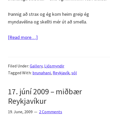
Þannig að strax og ég kom heim greip ég
myndavélina og skellti mér út að smella.
about
[Read more…]
Reykjavik
sunset
–
Filed Under:
Gallery
,
Ljósmyndir
sólsetur
Tagged With:
brunahani
,
Reykjavík
,
sól
25.
júní
17. júní 2009 – miðbær
2009
Reykjavíkur
19. June, 2009
2 Comments