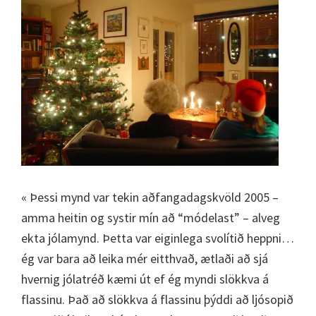
« Þessi mynd var tekin aðfangadagskvöld 2005 –
amma heitin og systir mín að “módelast” – alveg
ekta jólamynd. Þetta var eiginlega svolítið heppni…
ég var bara að leika mér eitthvað, ætlaði að sjá
hvernig jólatréð kæmi út ef ég myndi slökkva á
flassinu. Það að slökkva á flassinu þýddi að ljósopið