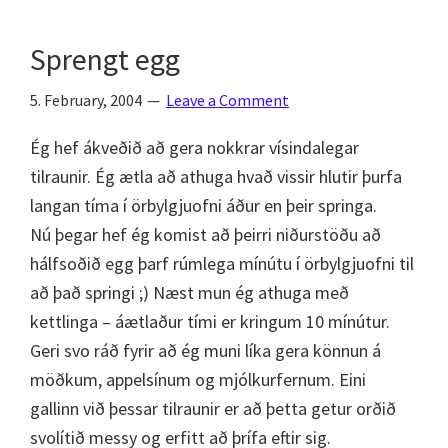
Sprengt egg
5. February, 2004
Leave a Comment
Ég hef ákveðið að gera nokkrar vísindalegar
tilraunir. Ég ætla að athuga hvað vissir hlutir þurfa
langan tíma í örbylgjuofni áður en þeir springa.
Nú þegar hef ég komist að þeirri niðurstöðu að
hálfsoðið egg þarf rúmlega mínútu í örbylgjuofni til
að það springi ;) Næst mun ég athuga með
kettlinga – áætlaður tími er kringum 10 mínútur.
Geri svo ráð fyrir að ég muni líka gera könnun á
möðkum, appelsínum og mjólkurfernum. Eini
gallinn við þessar tilraunir er að þetta getur orðið
svolítið messy og erfitt að þrífa eftir sig.