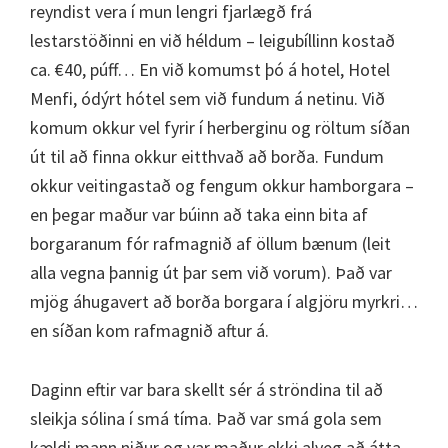
reyndist vera í mun lengri fjarlægð frá
lestarstöðinni en við héldum – leigubíllinn kostað
ca. €40, púff… En við komumst þó á hotel, Hotel
Menfi, ódýrt hótel sem við fundum á netinu. Við
komum okkur vel fyrir í herberginu og röltum síðan
út til að finna okkur eitthvað að borða. Fundum
okkur veitingastað og fengum okkur hamborgara –
en þegar maður var búinn að taka einn bita af
borgaranum fór rafmagnið af öllum bænum (leit
alla vegna þannig út þar sem við vorum). Það var
mjög áhugavert að borða borgara í algjöru myrkri…
en síðan kom rafmagnið aftur á.
Daginn eftir var bara skellt sér á ströndina til að
sleikja sólina í smá tíma. Það var smá gola sem
kældi mann niður og var maður ekki alveg að átta