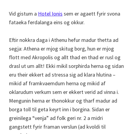
Vid gistum a
Hotel Ionis
sem er agaett fyrir svona
fataeka ferdalanga eins og okkur.
Eftir nokkra daga i Athenu hefur madur thetta ad
segja: Athena er mjog skitug borg, hun er mjog
flott med Akropolis og allt thad en thad er rusl og
drasl ut um allt! Ekki mikil sorphirda herna og sidan
eru their ekkert ad stressa sig ad klara hlutina –
mikid af framkvaemdum herna og mikid af
oklarudum verkum sem er ekkert verid ad vinna i.
Mengunin herna er thonokkur og tharf madur ad
borga toll til geta keyrt inn i borgina. Sidan er
greinilega “venja” ad folk geri nr. 2 a midri
gangstett fyrir framan verslun (ad kvoldi til