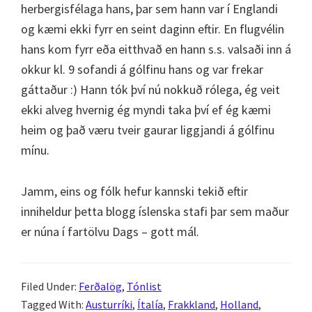
herbergisfélaga hans, þar sem hann var í Englandi
og kæmi ekki fyrr en seint daginn eftir. En flugvélin
hans kom fyrr eða eitthvað en hann s.s. valsaði inn á
okkur kl. 9 sofandi á gólfinu hans og var frekar
gáttaður :) Hann tók því nú nokkuð rólega, ég veit
ekki alveg hvernig ég myndi taka því ef ég kæmi
heim og það væru tveir gaurar liggjandi á gólfinu
mínu.
Jamm, eins og fólk hefur kannski tekið eftir
inniheldur þetta blogg íslenska stafi þar sem maður
er núna í fartölvu Dags – gott mál.
Filed Under:
Ferðalög
,
Tónlist
Tagged With:
Austurríki
,
Ítalía
,
Frakkland
,
Holland
,