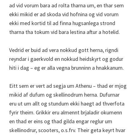
ad vid vorum bara ad rolta tharna um, en thar sem
ekki mikid er ad skoda vid hofnina og vid vorum
ekki med kortid til ad finna hugsanlega strond
tharna tha tokum vid bara lestina aftur a hotelid.
Vedrid er buid ad vera nokkud gott herna, rigndi
reyndar i gaerkvold en nokkud heidskyrt og godur
hiti i dag – eg er alla vegna brunninn a hnakkanum.
Eitt sem er vert ad segja um Athenu – thad er mjog
mikid af dufum og skellinodrum herna. Dufurnar
eru ut um allt og stundum ekki haegt ad thverfota
fyrir theim. Grikkir eru almennt brjaladir okumenn
en thad er eins og thad gilda engar reglur um
skellinodrur, scooters, o.s.frv. Their geta keyrt hvar