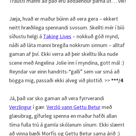
Trausti manni að það eru aðdáendur þarna út… vei!
Jæja, hvað er maður búinn að vera gera – ekkert
neitt hræðilega spennandi svosum. Skellti mér í bíó
síðustu helgi á
Taking Lives
– nokkuð góð mynd,
náði að láta manni bregða nokkrum sinnum – alltaf
gaman af því. Ekki verra að þeir skelltu líka nude
scene með Angelina Jolie inn í myndina, gott mál :)
Reyndar var einn handrits-“galli” sem var smá að
bögga mig, passaði ekki alveg við plottið. >>
***/4
Já, það var sko gaman að vera fyrrverandi
Verzlingur
í gær.
Verzló vann Gettu Betur
með
glæsibrag, gífurleg spenna en maður hafði allan
tíma fulla trú á gamla skólanum sínum. Ekki slæmt
að vinna bæði Morfís og Gettu Betur sama árið :)