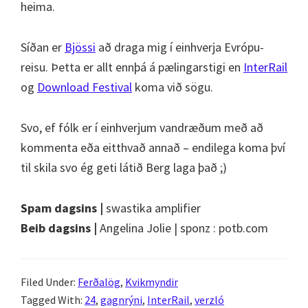
heima.
Síðan er
Bjössi
að draga mig í einhverja Evrópu-
reisu. Þetta er allt ennþá á pælingarstigi en
InterRail
og
Download Festival
koma við sögu.
Svo, ef fólk er í einhverjum vandræðum með að
kommenta eða eitthvað annað – endilega koma því
til skila svo ég geti látið Berg laga það ;)
Spam dagsins |
swastika amplifier
Beib dagsins |
Angelina Jolie | sponz : potb.com
Filed Under:
Ferðalög
,
Kvikmyndir
Tagged With:
24
,
gagnrýni
,
InterRail
,
verzló