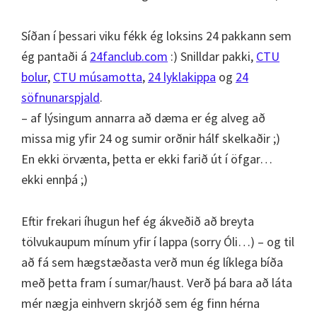
Síðan í þessari viku fékk ég loksins 24 pakkann sem
ég pantaði á
24fanclub.com
:) Snilldar pakki,
CTU
bolur
,
CTU músamotta
,
24 lyklakippa
og
24
söfnunarspjald
.
– af lýsingum annarra að dæma er ég alveg að
missa mig yfir 24 og sumir orðnir hálf skelkaðir ;)
En ekki örvænta, þetta er ekki farið út í öfgar…
ekki ennþá ;)
Eftir frekari íhugun hef ég ákveðið að breyta
tölvukaupum mínum yfir í lappa (sorry Óli…) – og til
að fá sem hægstæðasta verð mun ég líklega bíða
með þetta fram í sumar/haust. Verð þá bara að láta
mér nægja einhvern skrjóð sem ég finn hérna