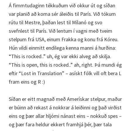
Á fimmtudaginn tékkuðum við okkur út og síðan
var planið að koma sér áleiðis til París. Við tókum
rútu til Mestre, þaðan lest til Mílanó og svo
svefnlest til París. Við lentum í vagni með tveim
stelpum frá USA, einum Frakka og konu frá Kóreu.
Hún vildi einmitt endilega kenna manni á hurðina:
“This is rocked..” uh, ég var ekki alveg að skilja.
“This is open, this is rocked..” ah, right. Þá mundi ég
eftir “Lost in Translation” – asískt fólk vill oft bera L
fram eins og R :)
Síðan er eitt magnað með Amerískar stelpur, maður
er búinn að rekast á nokkrar á leiðinni og það virðist
eins og þær allar hljómi nánast eins – nokkuð spes –
og þær fara heldur ekkert framhjá þér, þær tala