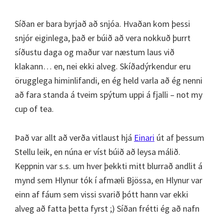
Síðan er bara byrjað að snjóa. Hvaðan kom þessi
snjór eiginlega, það er búið að vera nokkuð þurrt
síðustu daga og maður var næstum laus við
klakann… en, nei ekki alveg. Skíðadýrkendur eru
örugglega himinlifandi, en ég held varla að ég nenni
að fara standa á tveim spýtum uppi á fjalli – not my
cup of tea.
Það var allt að verða vitlaust hjá
Einari
út af þessum
Stellu leik, en núna er víst búið að leysa málið.
Keppnin var s.s. um hver þekkti mitt blurrað andlit á
mynd sem Hlynur tók í afmæli Bjössa, en Hlynur var
einn af fáum sem vissi svarið þótt hann var ekki
alveg að fatta þetta fyrst ;) Síðan frétti ég að nafn