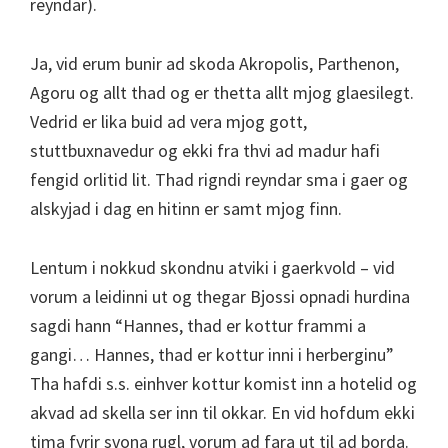
reyndar).
Ja, vid erum bunir ad skoda Akropolis, Parthenon,
Agoru og allt thad og er thetta allt mjog glaesilegt.
Vedrid er lika buid ad vera mjog gott,
stuttbuxnavedur og ekki fra thvi ad madur hafi
fengid orlitid lit. Thad rigndi reyndar sma i gaer og
alskyjad i dag en hitinn er samt mjog finn.
Lentum i nokkud skondnu atviki i gaerkvold – vid
vorum a leidinni ut og thegar Bjossi opnadi hurdina
sagdi hann “Hannes, thad er kottur frammi a
gangi… Hannes, thad er kottur inni i herberginu”
Tha hafdi s.s. einhver kottur komist inn a hotelid og
akvad ad skella ser inn til okkar. En vid hofdum ekki
tima fyrir svona rugl, vorum ad fara ut til ad borda.