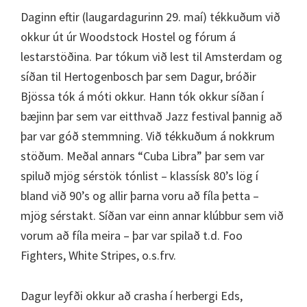
Daginn eftir (laugardagurinn 29. maí) tékkuðum við
okkur út úr Woodstock Hostel og fórum á
lestarstöðina. Þar tókum við lest til Amsterdam og
síðan til Hertogenbosch þar sem Dagur, bróðir
Bjössa tók á móti okkur. Hann tók okkur síðan í
bæjinn þar sem var eitthvað Jazz festival þannig að
þar var góð stemmning. Við tékkuðum á nokkrum
stöðum. Meðal annars “Cuba Libra” þar sem var
spiluð mjög sérstök tónlist – klassísk 80’s lög í
bland við 90’s og allir þarna voru að fíla þetta –
mjög sérstakt. Síðan var einn annar klúbbur sem við
vorum að fíla meira – þar var spilað t.d. Foo
Fighters, White Stripes, o.s.frv.
Dagur leyfði okkur að crasha í herbergi Eds,