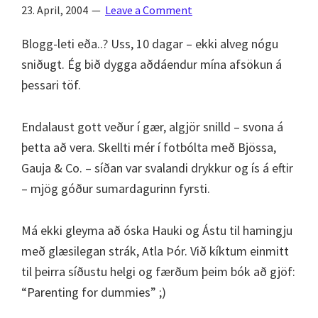
23. April, 2004
Leave a Comment
Blogg-leti eða..? Uss, 10 dagar – ekki alveg nógu
sniðugt. Ég bið dygga aðdáendur mína afsökun á
þessari töf.
Endalaust gott veður í gær, algjör snilld – svona á
þetta að vera. Skellti mér í fotbólta með Bjössa,
Gauja & Co. – síðan var svalandi drykkur og ís á eftir
– mjög góður sumardagurinn fyrsti.
Má ekki gleyma að óska Hauki og Ástu til hamingju
með glæsilegan strák, Atla Þór. Við kíktum einmitt
til þeirra síðustu helgi og færðum þeim bók að gjöf:
“Parenting for dummies” ;)