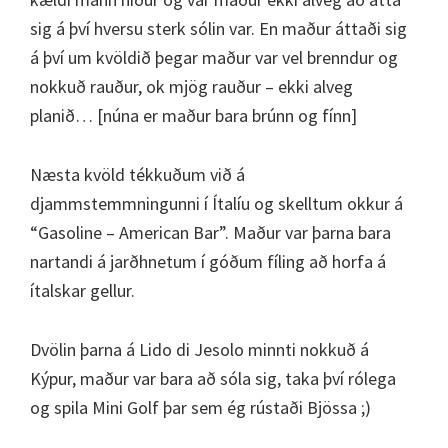
sig á því hversu sterk sólin var. En maður áttaði sig
á því um kvöldið þegar maður var vel brenndur og
nokkuð rauður, ok mjög rauður – ekki alveg
planið… [núna er maður bara brúnn og fínn]
Næsta kvöld tékkuðum við á
djammstemmningunni í Ítalíu og skelltum okkur á
“Gasoline – American Bar”. Maður var þarna bara
nartandi á jarðhnetum í góðum fíling að horfa á
ítalskar gellur.
Dvölin þarna á Lido di Jesolo minnti nokkuð á
Kýpur, maður var bara að sóla sig, taka því rólega
og spila Mini Golf þar sem ég rústaði Bjössa ;)