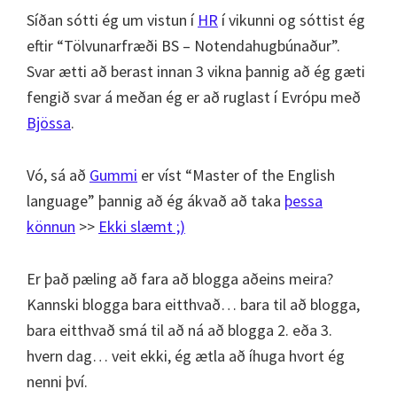
Síðan sótti ég um vistun í
HR
í vikunni og sóttist ég
eftir “Tölvunarfræði BS – Notendahugbúnaður”.
Svar ætti að berast innan 3 vikna þannig að ég gæti
fengið svar á meðan ég er að ruglast í Evrópu með
Bjössa
.
Vó, sá að
Gummi
er víst “Master of the English
language” þannig að ég ákvað að taka
þessa
könnun
>>
Ekki slæmt ;)
Er það pæling að fara að blogga aðeins meira?
Kannski blogga bara eitthvað… bara til að blogga,
bara eitthvað smá til að ná að blogga 2. eða 3.
hvern dag… veit ekki, ég ætla að íhuga hvort ég
nenni því.