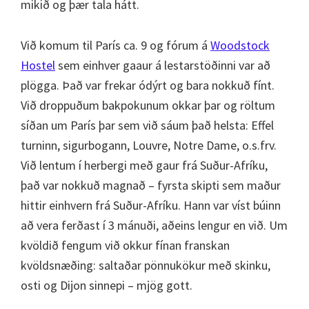
mikið og þær tala hátt.
Við komum til París ca. 9 og fórum á
Woodstock
Hostel
sem einhver gaaur á lestarstöðinni var að
plögga. Það var frekar ódýrt og bara nokkuð fínt.
Við droppuðum bakpokunum okkar þar og röltum
síðan um París þar sem við sáum það helsta: Effel
turninn, sigurbogann, Louvre, Notre Dame, o.s.frv.
Við lentum í herbergi með gaur frá Suður-Afríku,
það var nokkuð magnað – fyrsta skipti sem maður
hittir einhvern frá Suður-Afríku. Hann var víst búinn
að vera ferðast í 3 mánuði, aðeins lengur en við. Um
kvöldið fengum við okkur fínan franskan
kvöldsnæðing: saltaðar pönnukökur með skinku,
osti og Dijon sinnepi – mjög gott.