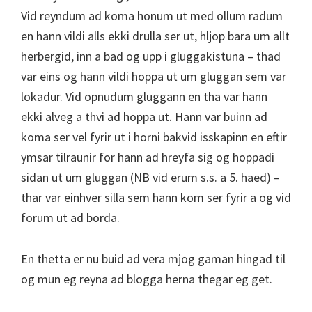
Vid reyndum ad koma honum ut med ollum radum
en hann vildi alls ekki drulla ser ut, hljop bara um allt
herbergid, inn a bad og upp i gluggakistuna – thad
var eins og hann vildi hoppa ut um gluggan sem var
lokadur. Vid opnudum gluggann en tha var hann
ekki alveg a thvi ad hoppa ut. Hann var buinn ad
koma ser vel fyrir ut i horni bakvid isskapinn en eftir
ymsar tilraunir for hann ad hreyfa sig og hoppadi
sidan ut um gluggan (NB vid erum s.s. a 5. haed) –
thar var einhver silla sem hann kom ser fyrir a og vid
forum ut ad borda.
En thetta er nu buid ad vera mjog gaman hingad til
og mun eg reyna ad blogga herna thegar eg get.