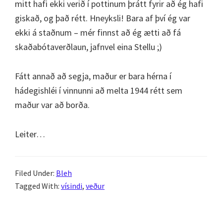
mitt hafi ekki verið í pottinum þrátt fyrir að ég hafi
giskað, og það rétt. Hneyksli! Bara af því ég var
ekki á staðnum – mér finnst að ég ætti að fá
skaðabótaverðlaun, jafnvel eina Stellu ;)
Fátt annað að segja, maður er bara hérna í
hádegishléi í vinnunni að melta 1944 rétt sem
maður var að borða.
Leiter…
Filed Under:
Bleh
Tagged With:
vísindi
,
veður