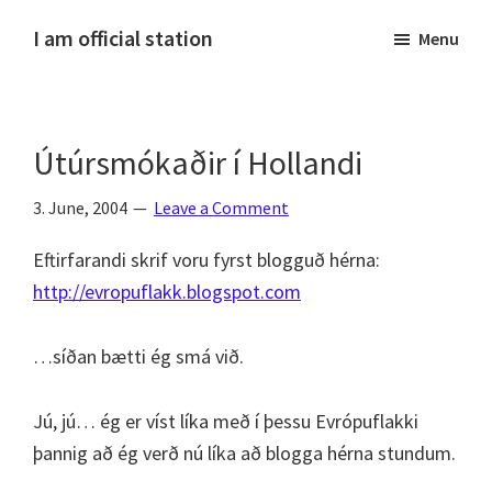
Skip
Skip
Skip
Skip
I am official station
Menu
to
to
to
to
Ljósmyndir,
primary
main
primary
footer
kvikmyndagagnrýni,
navigation
content
sidebar
ferðasögur,
Útúrsmókaðir í Hollandi
fréttir
af
3. June, 2004
Leave a Comment
Hannesi
og
Eftirfarandi skrif voru fyrst blogguð hérna:
annað
http://evropuflakk.blogspot.com
skemmtilegt
:)
…síðan bætti ég smá við.
Jú, jú… ég er víst líka með í þessu Evrópuflakki
þannig að ég verð nú líka að blogga hérna stundum.