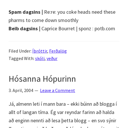
Spam dagsins |
Re:re: you coke heads need these
pharms to come down smoothly
Beib dagsins |
Caprice Bourret | sponz : potb.com
Filed Under:
Íþróttir
,
Ferðalög
Tagged With:
skóli
,
veður
Hósanna Hópurinn
3. April, 2004
Leave a Comment
Já, almenn leti í mann bara – ekki búinn að blogga í
allt of langan tíma. Ég var reyndar farinn að halda
að enginn nennti að lesa þetta blogg – en svo sýnir