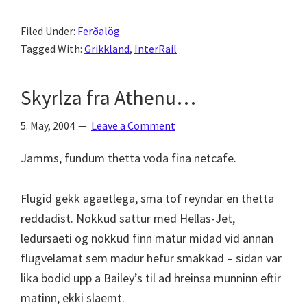
Filed Under:
Ferðalög
Tagged With:
Grikkland
,
InterRail
Skyrlza fra Athenu…
5. May, 2004
Leave a Comment
Jamms, fundum thetta voda fina netcafe.
Flugid gekk agaetlega, sma tof reyndar en thetta
reddadist. Nokkud sattur med Hellas-Jet,
ledursaeti og nokkud finn matur midad vid annan
flugvelamat sem madur hefur smakkad – sidan var
lika bodid upp a Bailey’s til ad hreinsa munninn eftir
matinn, ekki slaemt.