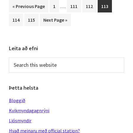
Interim
…
Go
Page
Page
Page
Page
«
Previous Page
1
111
112
113
pages
to
Page
Page
Go
114
115
Next Page »
omitted
to
Primary
Leita að efni
Sidebar
Search
this
website
Þetta helsta
Bloggið
Kvikmyndagagnrýni
Ljósmyndir
Hvað meinaru með official station?