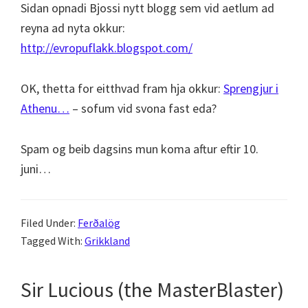
Sidan opnadi Bjossi nytt blogg sem vid aetlum ad
reyna ad nyta okkur:
http://evropuflakk.blogspot.com/
OK, thetta for eitthvad fram hja okkur:
Sprengjur i
Athenu…
– sofum vid svona fast eda?
Spam og beib dagsins mun koma aftur eftir 10.
juni…
Filed Under:
Ferðalög
Tagged With:
Grikkland
Sir Lucious (the MasterBlaster)