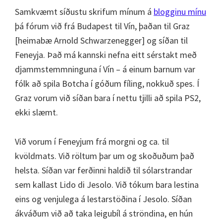
Samkvæmt síðustu skrifum mínum á
blogginu mínu
þá fórum við frá Budapest til Vín, þaðan til Graz
[heimabæ Arnold Schwarzenegger] og síðan til
Feneyja. Það má kannski nefna eitt sérstakt með
djammstemmninguna í Vín – á einum barnum var
fólk að spila Botcha í góðum fíling, nokkuð spes. Í
Graz vorum við síðan bara í nettu tjilli að spila PS2,
ekki slæmt.
Við vorum í Feneyjum frá morgni og ca. til
kvöldmats. Við röltum þar um og skoðuðum það
helsta. Síðan var ferðinni haldið til sólarstrandar
sem kallast Lido di Jesolo. Við tókum bara lestina
eins og venjulega á lestarstöðina í Jesolo. Síðan
ákváðum við að taka leigubíl á ströndina, en hún