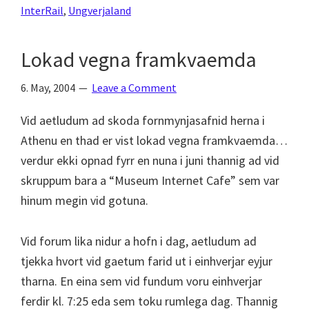
InterRail
,
Ungverjaland
Lokad vegna framkvaemda
6. May, 2004
Leave a Comment
Vid aetludum ad skoda fornmynjasafnid herna i
Athenu en thad er vist lokad vegna framkvaemda…
verdur ekki opnad fyrr en nuna i juni thannig ad vid
skruppum bara a “Museum Internet Cafe” sem var
hinum megin vid gotuna.
Vid forum lika nidur a hofn i dag, aetludum ad
tjekka hvort vid gaetum farid ut i einhverjar eyjur
tharna. En eina sem vid fundum voru einhverjar
ferdir kl. 7:25 eda sem toku rumlega dag. Thannig