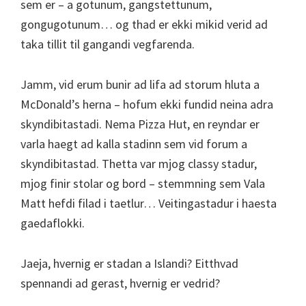
sem er – a gotunum, gangstettunum,
gongugotunum… og thad er ekki mikid verid ad
taka tillit til gangandi vegfarenda.
Jamm, vid erum bunir ad lifa ad storum hluta a
McDonald’s herna – hofum ekki fundid neina adra
skyndibitastadi. Nema Pizza Hut, en reyndar er
varla haegt ad kalla stadinn sem vid forum a
skyndibitastad. Thetta var mjog classy stadur,
mjog finir stolar og bord – stemmning sem Vala
Matt hefdi filad i taetlur… Veitingastadur i haesta
gaedaflokki.
Jaeja, hvernig er stadan a Islandi? Eitthvad
spennandi ad gerast, hvernig er vedrid?