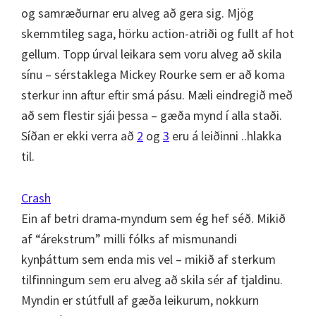
og samræðurnar eru alveg að gera sig. Mjög
skemmtileg saga, hörku action-atriði og fullt af hot
gellum. Topp úrval leikara sem voru alveg að skila
sínu – sérstaklega Mickey Rourke sem er að koma
sterkur inn aftur eftir smá pásu. Mæli eindregið með
að sem flestir sjái þessa – gæða mynd í alla staði.
Síðan er ekki verra að
2
og
3
eru á leiðinni ..hlakka
til.
Crash
Ein af betri drama-myndum sem ég hef séð. Mikið
af “árekstrum” milli fólks af mismunandi
kynþáttum sem enda mis vel – mikið af sterkum
tilfinningum sem eru alveg að skila sér af tjaldinu.
Myndin er stútfull af gæða leikurum, nokkurn