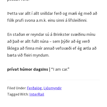
Þetta var allt í allt snilldar ferð og mæli ég með að
fólk prufi svona a.m.k. einu sinni á lífsleiðinni.
En staðan er reyndar sú á Brinkster svæðinu mínu
að það er allt fullt núna – sem þýðir að ég verð
líklega að finna mér annað vefsvæði ef ég ætla að
bæta við fleiri myndum.
prívat húmor dagsins |
“I am car.”
Filed Under:
Ferðalög
,
Ljósmyndir
Tagged With:
InterRail