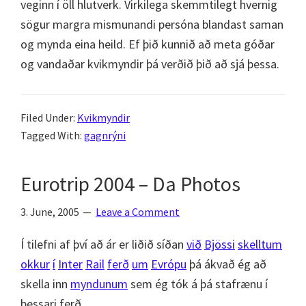
veginn í öll hlutverk. Virkilega skemmtilegt hvernig
sögur margra mismunandi persóna blandast saman
og mynda eina heild. Ef þið kunnið að meta góðar
og vandaðar kvikmyndir þá verðið þið að sjá þessa.
Filed Under:
Kvikmyndir
Tagged With:
gagnrýni
Eurotrip 2004 – Da Photos
3. June, 2005
Leave a Comment
Í tilefni af því að ár er liðið síðan
við
Bjössi
skelltum
okkur
í
Inter
Rail
ferð
um
Evrópu
þá ákvað ég að
skella inn
myndunum
sem ég tók á þá stafrænu í
þessari ferð.