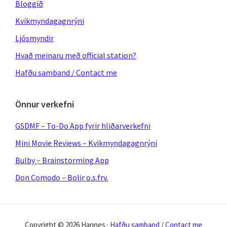
Bloggið
Kvikmyndagagnrýni
Ljósmyndir
Hvað meinaru með official station?
Hafðu samband / Contact me
Önnur verkefni
GSDMF – To-Do App fyrir hliðarverkefni
Mini Movie Reviews – Kvikmyndagagnrýni
Bulby – Brainstorming App
Don Comodo – Bolir o.s.frv.
Copyright © 2026 Hannes ·
Hafðu samband
/
Contact me