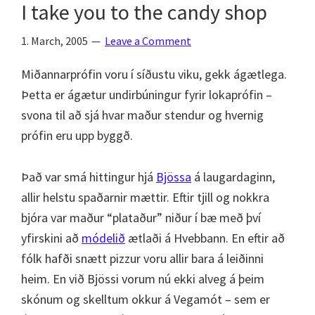
I take you to the candy shop
1. March, 2005
Leave a Comment
Miðannarprófin voru í síðustu viku, gekk ágætlega.
Þetta er ágætur undirbúningur fyrir lokaprófin –
svona til að sjá hvar maður stendur og hvernig
prófin eru upp byggð.
Það var smá hittingur hjá
Bjössa
á laugardaginn,
allir helstu spaðarnir mættir. Eftir tjill og nokkra
bjóra var maður “plataður” niður í bæ með því
yfirskini að
módelið
ætlaði á Hvebbann. En eftir að
fólk hafði snætt pizzur voru allir bara á leiðinni
heim. En við Bjössi vorum nú ekki alveg á þeim
skónum og skelltum okkur á Vegamót – sem er