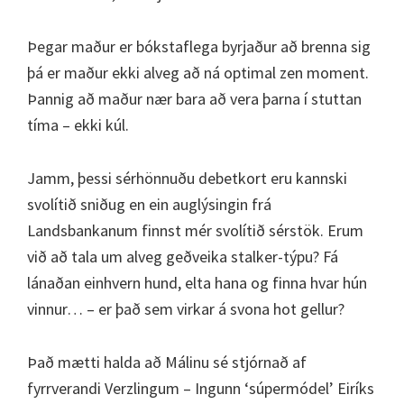
Þegar maður er bókstaflega byrjaður að brenna sig
þá er maður ekki alveg að ná optimal zen moment.
Þannig að maður nær bara að vera þarna í stuttan
tíma – ekki kúl.
Jamm, þessi sérhönnuðu debetkort eru kannski
svolítið sniðug en ein auglýsingin frá
Landsbankanum finnst mér svolítið sérstök. Erum
við að tala um alveg geðveika stalker-týpu? Fá
lánaðan einhvern hund, elta hana og finna hvar hún
vinnur… – er það sem virkar á svona hot gellur?
Það mætti halda að Málinu sé stjórnað af
fyrrverandi Verzlingum – Ingunn ‘súpermódel’ Eiríks