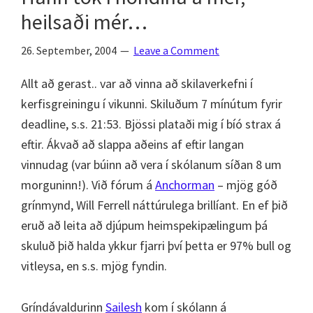
heilsaði mér…
26. September, 2004
Leave a Comment
Allt að gerast.. var að vinna að skilaverkefni í
kerfisgreiningu í vikunni. Skiluðum 7 mínútum fyrir
deadline, s.s. 21:53. Bjössi plataði mig í bíó strax á
eftir. Ákvað að slappa aðeins af eftir langan
vinnudag (var búinn að vera í skólanum síðan 8 um
morguninn!). Við fórum á
Anchorman
– mjög góð
grínmynd, Will Ferrell náttúrulega brillíant. En ef þið
eruð að leita að djúpum heimspekipælingum þá
skuluð þið halda ykkur fjarri því þetta er 97% bull og
vitleysa, en s.s. mjög fyndin.
Gríndávaldurinn
Sailesh
kom í skólann á