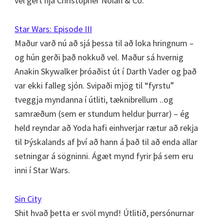
vel gert hjá Christopher Nolan & Co.
Star Wars: Episode III
Maður varð nú að sjá þessa til að loka hringnum –
og hún gerði það nokkuð vel. Maður sá hvernig
Anakin Skywalker þróaðist út í Darth Vader og það
var ekki falleg sjón. Svipaði mjög til “fyrstu”
tveggja myndanna í útliti, tæknibrellum ..og
samræðum (sem er stundum heldur þurrar) – ég
held reyndar að Yoda hafi einhverjar rætur að rekja
til Þýskalands af því að hann á það til að enda allar
setningar á sögninni. Ágæt mynd fyrir þá sem eru
inni í Star Wars.
Sin City
Shit hvað þetta er svöl mynd! Útlitið, persónurnar