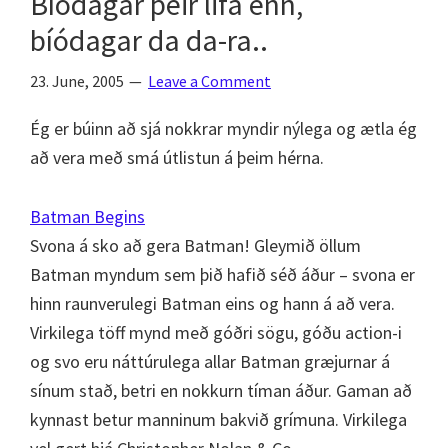
Bíódagar þeir lifa enn,
bíódagar da da-ra..
23. June, 2005
Leave a Comment
Ég er búinn að sjá nokkrar myndir nýlega og ætla ég
að vera með smá útlistun á þeim hérna.
Batman Begins
Svona á sko að gera Batman! Gleymið öllum
Batman myndum sem þið hafið séð áður – svona er
hinn raunverulegi Batman eins og hann á að vera.
Virkilega töff mynd með góðri sögu, góðu action-i
og svo eru náttúrulega allar Batman græjurnar á
sínum stað, betri en nokkurn tíman áður. Gaman að
kynnast betur manninum bakvið grímuna. Virkilega