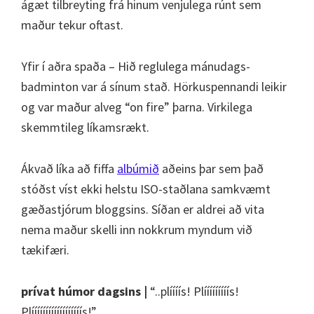
ágæt tilbreyting frá hinum venjulega rúnt sem
maður tekur oftast.
Yfir í aðra spaða – Hið reglulega mánudags-
badminton var á sínum stað. Hörkuspennandi leikir
og var maður alveg “on fire” þarna. Virkilega
skemmtileg líkamsrækt.
Ákvað líka að fiffa
albúmið
aðeins þar sem það
stóðst víst ekki helstu ISO-staðlana samkvæmt
gæðastjórum bloggsins. Síðan er aldrei að vita
nema maður skelli inn nokkrum myndum við
tækifæri.
prívat húmor dagsins |
“..plíííís! Plííííííííís!
Plíííííííííííííííííís!”