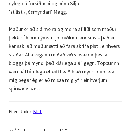
nýlega á forsíðunni og núna Silja
‘stílisti/ljósmyndari’ Magg.
Maður er að sjá meira og meira af liði sem maður
þekkir í hinum ýmsu fjölmiðlum landsins – það er
kannski að maður ætti að fara skrifa pistil einhvers
staðar. Alla vegann miðað við vinsældir þessa
bloggs þá myndi það klárlega slá í gegn. Toppurinn
væri náttúrulega ef eitthvað blað myndi quote-a
mig þegar ég er að missa mig yfir einhverjum
sjónvarpsþætti.
Filed Under:
Bleh