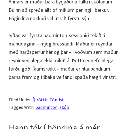
Annars er maður bara byrjaður á fullu í skólanum.
Búinn að spreða allt of miklum peningi í bækur.
Fögin líta nokkuð vel út við fyrstu sýn
Síðan var fyrsta badminton-sessionið tekið á
mánudaginn – mjög hressandi. Maður er reyndar
með harðsperrur hér og þar – í vöðvum sem maður
reynir venjulega ekki mikið á. Þetta er nefninlega
furðu góð líkamsrækt – maður er hlaupandi um
þarna fram og tilbaka veifandi spaða hægri vinstri.
Filed Under:
Íþróttir
,
Tónlist
Tagged With:
badminton
,
skóli
Hann tók í höndina á mér,