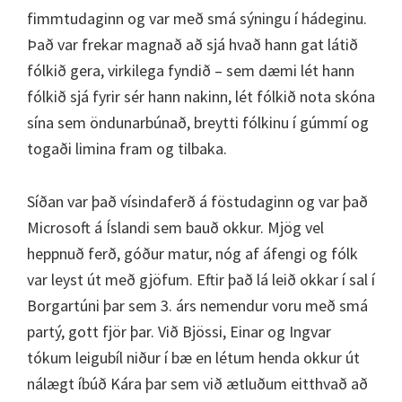
fimmtudaginn og var með smá sýningu í hádeginu.
Það var frekar magnað að sjá hvað hann gat látið
fólkið gera, virkilega fyndið – sem dæmi lét hann
fólkið sjá fyrir sér hann nakinn, lét fólkið nota skóna
sína sem öndunarbúnað, breytti fólkinu í gúmmí og
togaði limina fram og tilbaka.
Síðan var það vísindaferð á föstudaginn og var það
Microsoft á Íslandi sem bauð okkur. Mjög vel
heppnuð ferð, góður matur, nóg af áfengi og fólk
var leyst út með gjöfum. Eftir það lá leið okkar í sal í
Borgartúni þar sem 3. árs nemendur voru með smá
partý, gott fjör þar. Við Bjössi, Einar og Ingvar
tókum leigubíl niður í bæ en létum henda okkur út
nálægt íbúð Kára þar sem við ætluðum eitthvað að