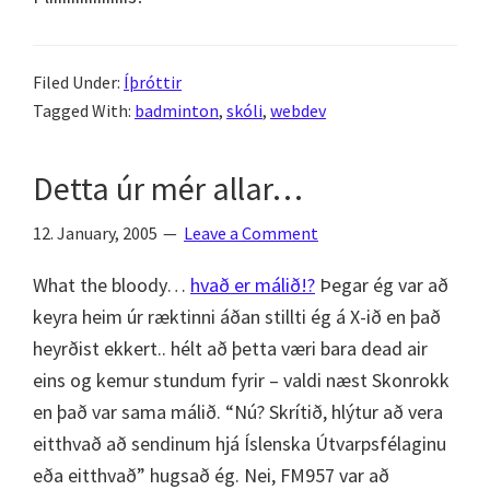
Filed Under:
Íþróttir
Tagged With:
badminton
,
skóli
,
webdev
Detta úr mér allar…
12. January, 2005
Leave a Comment
What the bloody…
hvað er málið!?
Þegar ég var að
keyra heim úr ræktinni áðan stillti ég á X-ið en það
heyrðist ekkert.. hélt að þetta væri bara dead air
eins og kemur stundum fyrir – valdi næst Skonrokk
en það var sama málið. “Nú? Skrítið, hlýtur að vera
eitthvað að sendinum hjá Íslenska Útvarpsfélaginu
eða eitthvað” hugsað ég. Nei, FM957 var að