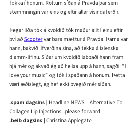
fokka í honum. Röltum síðan á Pravda þar sem
stemmningin var eins og eftir allar vísindaferðir.
Þegar líða tók á kvöldið tók maður allt í einu eftir
því að
Scooter
var bara mættur á Pravda. Þarna var
hann, bakvið lífverðina sína, að tékka á íslenska
djamm-lífinu. Síðar um kvöldið labbaði hann fram
hjá mér og ákvað ég að heilsa upp á hann, sagði: “I
love your music” og tók í spaðann á honum. Þetta
væri æðislegt, ég hef ekki þvegið mér síðan.
.spam dagsins |
Headline NEWS – Alternative To
Collagen Lip Injections ..please forward
.beib dagsins |
Christina Applegate