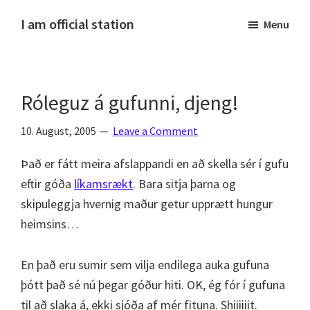
Skip
Skip
Skip
Skip
I am official station
Menu
to
to
to
to
Ljósmyndir,
primary
main
primary
footer
kvikmyndagagnrýni,
navigation
content
sidebar
ferðasögur,
Róleguz á gufunni, djeng!
fréttir
af
10. August, 2005
Leave a Comment
Hannesi
og
Það er fátt meira afslappandi en að skella sér í gufu
annað
eftir góða
líkamsrækt
. Bara sitja þarna og
skemmtilegt
skipuleggja hvernig maður getur upprætt hungur
:)
heimsins…
En það eru sumir sem vilja endilega auka gufuna
þótt það sé nú þegar góður hiti. OK, ég fór í gufuna
til að slaka á, ekki sjóða af mér fituna. Shiiiiiit.