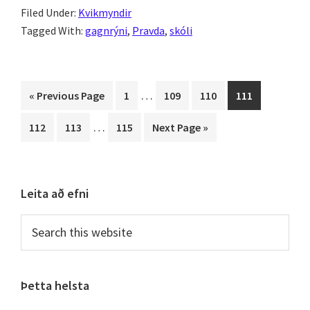
Filed Under:
Kvikmyndir
Tagged With:
gagnrýni
,
Pravda
,
skóli
Interim
…
Go
Page
Page
Page
Page
«
Previous Page
1
109
110
111
pages
to
Interim
…
Page
Page
Page
Go
112
113
115
Next Page »
omitted
pages
to
omitted
Primary
Leita að efni
Sidebar
Search
this
website
Þetta helsta