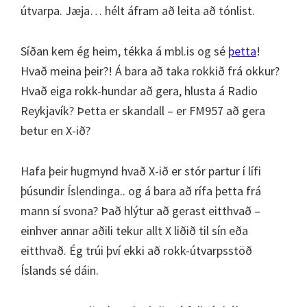
útvarpa. Jæja… hélt áfram að leita að tónlist.
Síðan kem ég heim, tékka á mbl.is og sé
þetta
!
Hvað meina þeir?! Á bara að taka rokkið frá okkur?
Hvað eiga rokk-hundar að gera, hlusta á Radio
Reykjavík? Þetta er skandall – er FM957 að gera
betur en X-ið?
Hafa þeir hugmynd hvað X-ið er stór partur í lífi
þúsundir Íslendinga.. og á bara að rífa þetta frá
mann sí svona? Það hlýtur að gerast eitthvað –
einhver annar aðili tekur allt X liðið til sín eða
eitthvað. Ég trúi því ekki að rokk-útvarpsstöð
Íslands sé dáin.